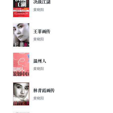
决战江湖
黄晓阳
王菲画传
黄晓阳
温州人
黄晓阳
林青霞画传
黄晓阳