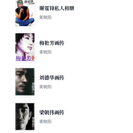
谢霆锋私人相册
黄晓阳
梅艳芳画传
黄晓阳
刘德华画传
黄晓阳
梁朝伟画传
黄晓阳