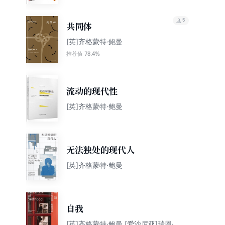
5
共同体
[英]齐格蒙特·鲍曼
78.4%
推荐值
流动的现代性
[英]齐格蒙特·鲍曼
无法独处的现代人
[英]齐格蒙特·鲍曼
自我
[英]齐格蒙特·鲍曼 [爱沙尼亚]瑞恩·罗