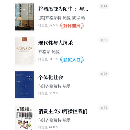
52
将熟悉变为陌生： 与齐
格蒙特·鲍曼对谈
[英]齐格蒙特·鲍曼 彼得·哈
夫纳
87.5%
推荐值
41
现代性与大屠杀
齐格蒙·鲍曼
81.1%
推荐值
25
个体化社会
[英]齐格蒙特·鲍曼
86.9%
推荐值
12
消费主义如何操控我们
[英]齐格蒙特·鲍曼
44.8%
推荐值