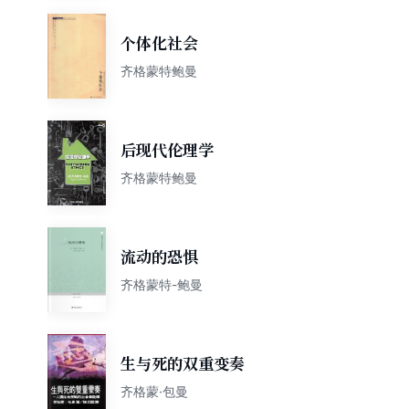
个体化社会
齐格蒙特鲍曼
后现代伦理学
齐格蒙特鲍曼
流动的恐惧
齐格蒙特-鲍曼
生与死的双重变奏
齐格蒙·包曼