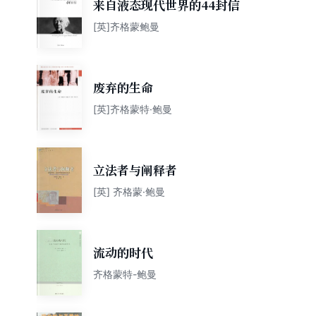
来自液态现代世界的44封信
[英]齐格蒙鲍曼
废弃的生命
[英]齐格蒙特·鲍曼
立法者与阐释者
[英] 齐格蒙·鲍曼
流动的时代
齐格蒙特-鲍曼