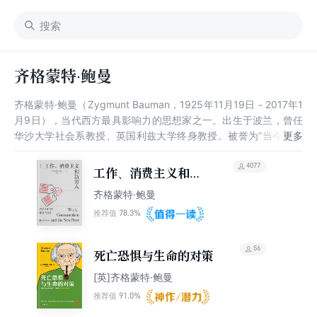
齐格蒙特·鲍曼
齐格蒙特·鲍曼（Zygmunt Bauman，1925年11月19日－2017年1
月9日），当代西方最具影响力的思想家之一。出生于波兰，曾任
华沙大学社会系教授、英国利兹大学终身教授。被誉为“当今用英
文写作的最伟大社会学家”、“后现代性预言家”。凯斯·泰斯特说鲍
曼“把世界译写成文字。通过他,现今的一切变得有连贯感”。一生出
4077
工作、消费主义和新
版 50多本著作。代表性中译本有《现代性与大 屠杀》《工作、消
穷人
齐格蒙特·鲍曼
费主义和新穷人》《社会学之思》《立法与阐释者》《流动的现代
性 》《现代性与矛盾性》《共同体:在一个不确定的世界中寻找安
78.3%
推荐值
全》《全球化:人类的后果》等。社会学家凯斯·泰斯特评价道，鲍
曼“把世界译写成文字。通过他,现今的一切变得有连贯感……鲍曼
56
死亡恐惧与生命的对策
格言式长句的写作偏好，使他的著作风格独树一帜”。
[英]齐格蒙特·鲍曼
91.0%
推荐值