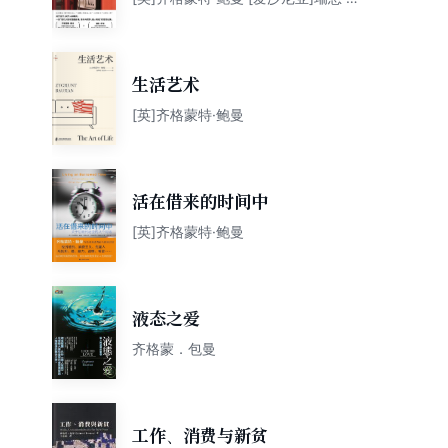
德
生活艺术
[英]齐格蒙特·鲍曼
活在借来的时间中
[英]齐格蒙特·鲍曼
液态之爱
齐格蒙．包曼
工作、消费与新贫