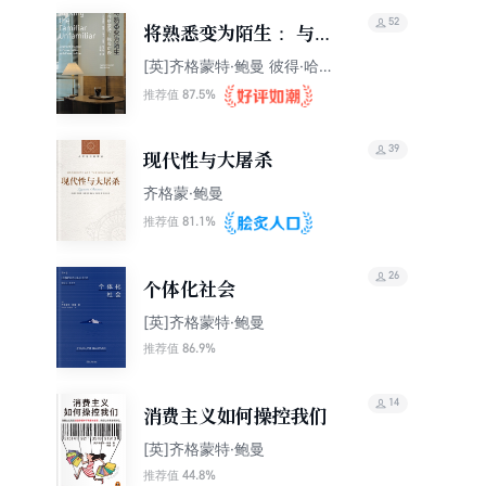
52
将熟悉变为陌生： 与齐
格蒙特·鲍曼对谈
[英]齐格蒙特·鲍曼 彼得·哈
夫纳
87.5%
推荐值
39
现代性与大屠杀
齐格蒙·鲍曼
81.1%
推荐值
26
个体化社会
[英]齐格蒙特·鲍曼
86.9%
推荐值
14
消费主义如何操控我们
[英]齐格蒙特·鲍曼
44.8%
推荐值