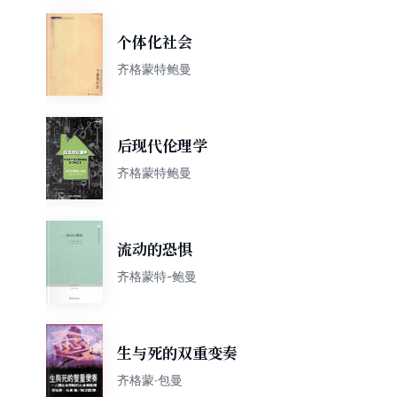
个体化社会
齐格蒙特鲍曼
后现代伦理学
齐格蒙特鲍曼
流动的恐惧
齐格蒙特-鲍曼
生与死的双重变奏
齐格蒙·包曼