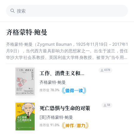
齐格蒙特·鲍曼
齐格蒙特·鲍曼（Zygmunt Bauman，1925年11月19日－2017年1
月9日），当代西方最具影响力的思想家之一。出生于波兰，曾任
华沙大学社会系教授、英国利兹大学终身教授。被誉为“当今用英
文写作的最伟大社会学家”、“后现代性预言家”。凯斯·泰斯特说鲍
曼“把世界译写成文字。通过他,现今的一切变得有连贯感”。一生出
4378
工作、消费主义和新
版 50多本著作。代表性中译本有《现代性与大 屠杀》《工作、消
穷人
齐格蒙特·鲍曼
费主义和新穷人》《社会学之思》《立法与阐释者》《流动的现代
性 》《现代性与矛盾性》《共同体:在一个不确定的世界中寻找安
78.3%
推荐值
全》《全球化:人类的后果》等。社会学家凯斯·泰斯特评价道，鲍
曼“把世界译写成文字。通过他,现今的一切变得有连贯感……鲍曼
58
死亡恐惧与生命的对策
格言式长句的写作偏好，使他的著作风格独树一帜”。
[英]齐格蒙特·鲍曼
91.0%
推荐值