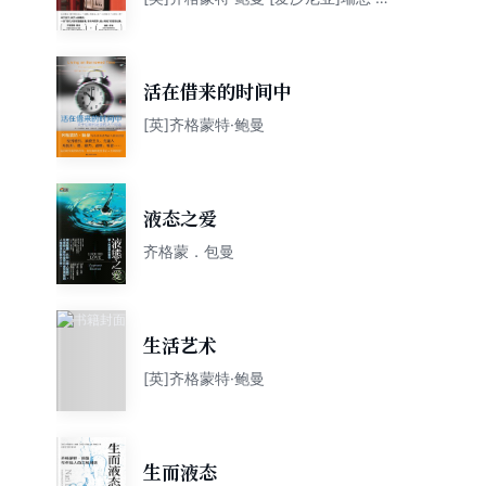
德
活在借来的时间中
[英]齐格蒙特·鲍曼
液态之爱
齐格蒙．包曼
生活艺术
[英]齐格蒙特·鲍曼
生而液态