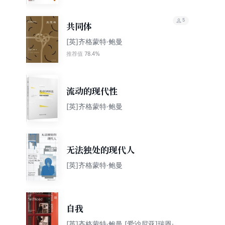
5
共同体
[英]齐格蒙特·鲍曼
78.4%
推荐值
流动的现代性
[英]齐格蒙特·鲍曼
无法独处的现代人
[英]齐格蒙特·鲍曼
自我
[英]齐格蒙特·鲍曼 [爱沙尼亚]瑞恩·罗