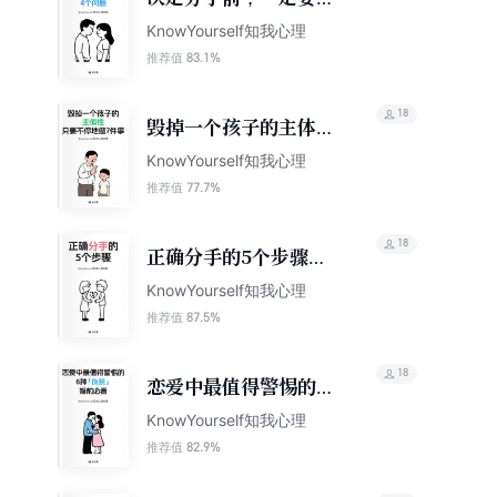
清楚的4个问题（轻心
KnowYourself知我心理
理）
83.1%
推荐值
18
毁掉一个孩子的主体
性，只要不停地做7件
KnowYourself知我心理
事（轻心理）
77.7%
推荐值
18
正确分手的5个步骤
（轻心理）
KnowYourself知我心理
87.5%
推荐值
18
恋爱中最值得警惕的6
种「伪装」，婚前必看
KnowYourself知我心理
（轻心理）
82.9%
推荐值