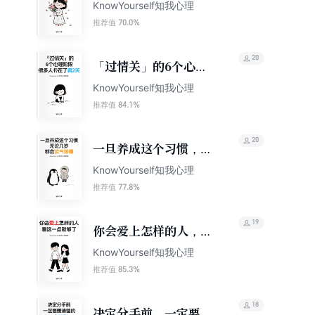
快乐的中年人」？（轻
KnowYourself知我心理
心理）
70.0%
推荐值
20
「过情关」的6个心理
阶段，很多人卡在了第
KnowYourself知我心理
2关（轻心理）
84.1%
推荐值
20
一旦养成这个习惯，无
论几岁都会运气爆棚
KnowYourself知我心理
（轻心理）
77.8%
推荐值
19
你会爱上怎样的人，看
这一点就够了（轻心
KnowYourself知我心理
理）
85.3%
推荐值
18
决定分手前，一定要想