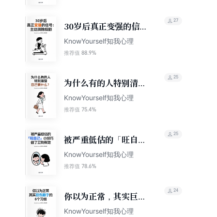
27
30岁后真正变强的信
号：主动消除模糊（轻
KnowYourself知我心理
心理）
88.9%
推荐值
25
为什么有的人特别清楚
自己要什么？（轻心
KnowYourself知我心理
理）
75.4%
推荐值
25
被严重低估的「旺自
己」小技巧，做了立刻
KnowYourself知我心理
有效（轻心理）
78.6%
推荐值
24
你以为正常，其实巨伤
脑子的6个习惯（轻心
KnowYourself知我心理