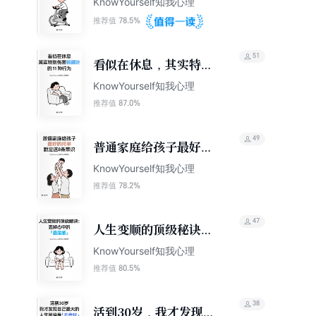
KnowYourself知我心理
（轻心理）
78.5%
推荐值
51
看似在休息，其实特别
伤害前额叶的11种行为
KnowYourself知我心理
（轻心理）
87.0%
推荐值
49
普通家庭给孩子最好的
托举，就是这8条常识
KnowYourself知我心理
（轻心理）
78.2%
推荐值
47
人生变顺的顶级秘诀：
丢掉心中的「委屈感」
KnowYourself知我心理
（轻心理）
80.5%
推荐值
38
活到30岁，我才发现自