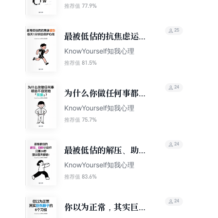
（轻心理）
77.9%
推荐值
25
最被低估的抗焦虑运
动，每天1分钟还保护
KnowYourself知我心理
心脏（轻心理）
81.5%
推荐值
24
为什么你做任何事都会
不自觉地「紧绷」？
KnowYourself知我心理
（轻心理）
75.7%
推荐值
24
最被低估的解压、助眠
小动作，只要30秒，建
KnowYourself知我心理
议每天都做！（轻心
83.6%
推荐值
理）
24
你以为正常，其实巨伤