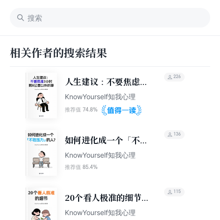
相关作者的搜索结果
226
人生建议：不要焦虑2
小时和8公里以外的事
KnowYourself知我心理
（轻心理）
74.8%
推荐值
136
如何进化成一个「不吃
压力」的人?（轻心
KnowYourself知我心理
理）
85.4%
推荐值
115
20个看人极准的细节
（轻心理）
KnowYourself知我心理