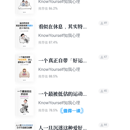
个细节，决定着性体验
KnowYourself知我心理
的上限（轻心理）
86.2%
推荐值
49
看似在休息，其实特别
伤害前额叶的11种行为
KnowYourself知我心理
（轻心理）
87.4%
推荐值
47
一个真正自带「好运体
质」的人, 都有这4个习
KnowYourself知我心理
惯（轻心理）
88.5%
推荐值
45
一个最被低估的运动，
抗抑郁还能夺回专注力
KnowYourself知我心理
（轻心理）
78.5%
推荐值
44
人一旦沉迷这种爱好，