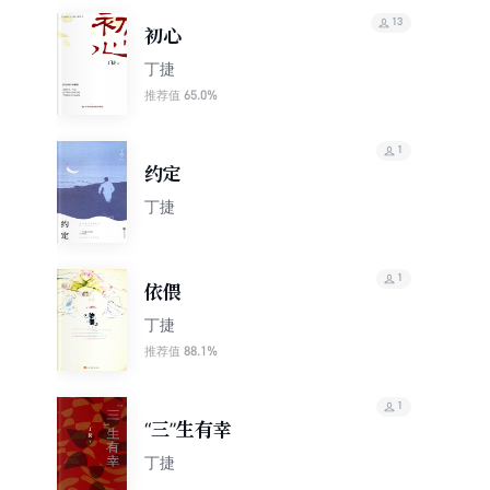
13
初心
丁捷
65.0%
推荐值
1
约定
丁捷
1
依偎
丁捷
88.1%
推荐值
1
“三”生有幸
丁捷