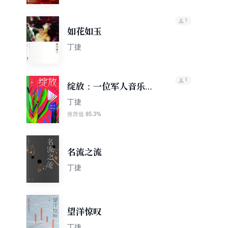
1
如花如玉
丁捷
1
绽放：一位军人音乐家
的生命课程
丁捷
85.3%
推荐值
名流之流
丁捷
望洋惊叹
丁捷