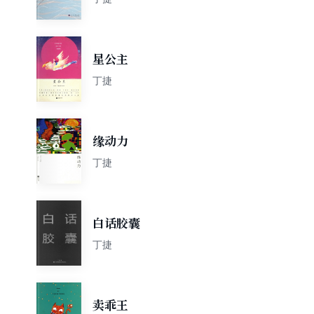
星公主
丁捷
缘动力
丁捷
白话胶囊
丁捷
卖乖王