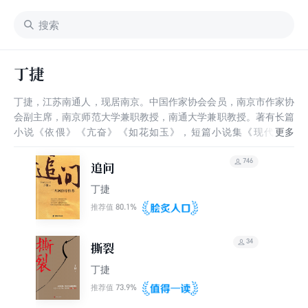
丁捷
丁捷，江苏南通人，现居南京。中国作家协会会员，南京市作家协
会副主席，南京师范大学兼职教授，南通大学兼职教授。著有长篇
小说《依偎》《亢奋》《如花如玉》，短篇小说集《现代诱惑
症》，诗集《沿着爱的方向》等十多部著作，以及大量摄影、书法
作品。获得过亚洲青春文学奖、中国图书奖（合作）、当代小说
746
追问
奖、五个一工程优秀作品奖、紫金山文学奖、金陵文学奖等文学奖
丁捷
项，也获得过今日中国摄影、中国作家书法等多项艺术奖励。
2005年至2008年作为江苏省委援疆干部，任职新疆伊犁哈萨克自
80.1%
推荐值
治州党委宣传部副部长，获优秀援疆干部称号，被中新社誉为“文
化援疆的倡导者和践行者”。
34
撕裂
丁捷
73.9%
推荐值