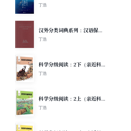
丁浩
汉外分类词典系列：汉语保加
利亚语分类词典
丁浩
科学分级阅读：2下（亲近科
学）
丁浩
科学分级阅读：2上（亲近科
学）
丁浩