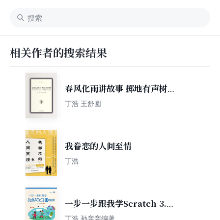
相关作者的搜索结果
春风化雨讲故事 掷地有声树理
想
丁浩 王舒圆
我眷恋的人间至情
丁浩
一步一步跟我学Scratch 3.0
编程
丁浩 孙亲亲编著