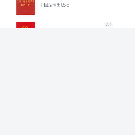
百答（2022年版）
中国法制出版社
1
工会法学习百问百答
（2022年版）
中国法制出版社
1
中华人民共和国刑法及
司法解释指导案例全书
中国法制出版社
（第四版）
1
社会保险法律政策全书
（2023版）
中国法制出版社
1