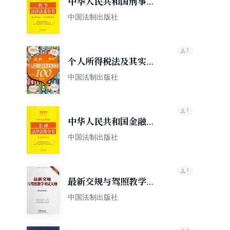
中华人民共和国刑事法
律法规全书（含典型案
中国法制出版社
例、立案及量刑标准）
（2019年版）
1
个人所得税法及其实施
条例100问
中国法制出版社
1
中华人民共和国金融法
律法规全书（含相关政
中国法制出版社
策）（2019年版）
1
最新交规与驾照教学考
试大纲：附实用问答
中国法制出版社