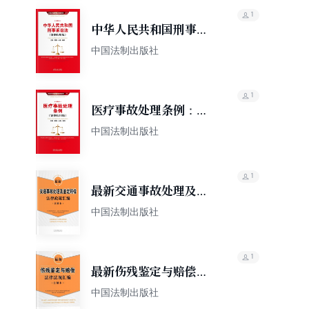
1
中华人民共和国刑事诉
讼法：立案·管辖·证据·
中国法制出版社
裁判（案例应用版）
1
医疗事故处理条例：立
案·管辖·证据·裁判（案
中国法制出版社
例应用版）
1
最新交通事故处理及鉴
定赔偿法律政策汇编：
中国法制出版社
注解本
1
最新伤残鉴定与赔偿法
律法规汇编：注解本
中国法制出版社