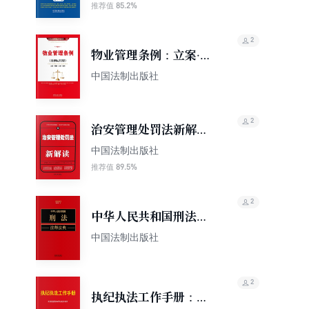
85.2%
推荐值
2
物业管理条例：立案·管
辖·证据·裁判（案例应用
中国法制出版社
版）
2
治安管理处罚法新解读
（第四版）
中国法制出版社
89.5%
推荐值
2
中华人民共和国刑法注
释法典（新五版）
中国法制出版社
2
执纪执法工作手册：纪