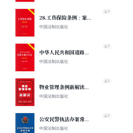
版）
3
28.工伤保险条例：案例
注释版（双色大字本）
中国法制出版社
（第六版）
3
中华人民共和国道路交
通安全法：案例注释版
中国法制出版社
（双色大字本）（第六
版）
2
物业管理条例新解读
（第四版）
中国法制出版社
2
公安民警执法办案常用
手册（第十一版）
中国法制出版社