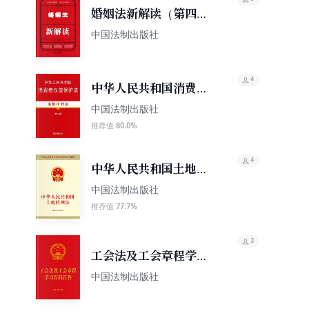
婚姻法新解读（第四
版）
中国法制出版社
4
中华人民共和国消费者
权益保护法（案例注释
中国法制出版社
版）（第二版）
80.0%
推荐值
4
中华人民共和国土地管
理法
中国法制出版社
77.7%
推荐值
3
工会法及工会章程学习
百问百答（2023年版）
中国法制出版社