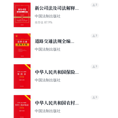
3
新公司法及司法解释汇
编（含指导案例）
中国法制出版社
（2024年版）
87.9%
推荐值
3
道路交通法规全编
（2024年版）
中国法制出版社
3
中华人民共和国保险
法：案例注释版（双色
中国法制出版社
大字本）（第六版）
3
中华人民共和国农村土
地承包法：案例注释版
中国法制出版社
（双色大字本）（第六