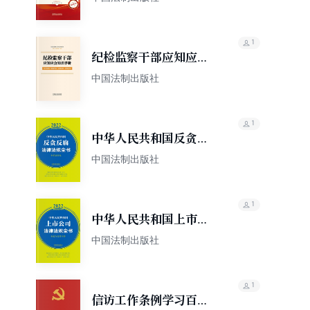
（第五版）
1
纪检监察干部应知应会
知识手册
中国法制出版社
1
中华人民共和国反贪反
腐法律法规全书（含党
中国法制出版社
规党纪）（2022年版）
1
中华人民共和国上市公
司法律法规全书（含发
中国法制出版社
行监管问答）（2022年
版）
1
信访工作条例学习百问