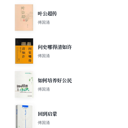
叶公超传
傅国涌
问史哪得清如许
傅国涌
如何培养好公民
傅国涌
回到启蒙
傅国涌