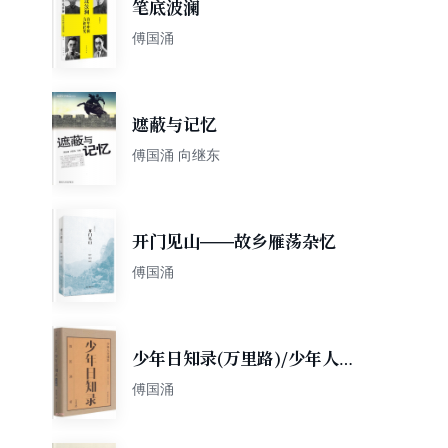
笔底波澜
傅国涌
遮蔽与记忆
傅国涌 向继东
开门见山——故乡雁荡杂忆
傅国涌
少年日知录(万里路)/少年人文
读本
傅国涌