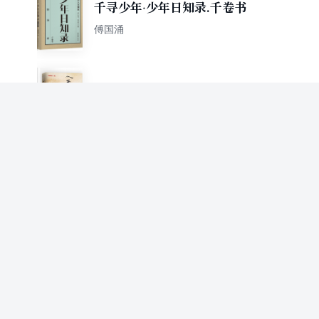
千寻少年·少年日知录.千卷书
傅国涌
从龚自珍到司徒雷登（傅国涌
民国人物专辑，再现近代中国
傅国涌
转型期大师群像）
寻找中国之美：少年双城记
（北京与南京篇）
傅国涌
寻找古诗之美（全三册）
傅国涌主编 任学林绘