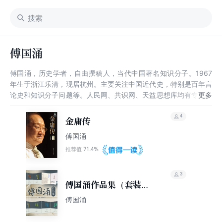
傅国涌
傅国涌，历史学者，自由撰稿人，当代中国著名知识分子。1967
年生于浙江乐清，现居杭州。主要关注中国近代史，特别是百年言
论史和知识分子问题等。人民网、共识网、天益思想库均有专栏。
已出版的主要著作有《金庸传》、《百年寻梦》、《叶公超传》、
《追寻失去的传统》、《1949年：知识分子的私人记录》、《发
4
金庸传
现廿八都》等。
傅国涌
71.4%
推荐值
3
傅国涌作品集（套装共8
册）
傅国涌