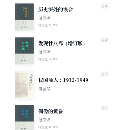
2
历史深处的误会
傅国涌
60.9%
推荐值
2
发现廿八都（增订版）
傅国涌
79.3%
推荐值
1
民国商人：1912-1949
傅国涌
1
偶像的黄昏
傅国涌
46.3%
推荐值