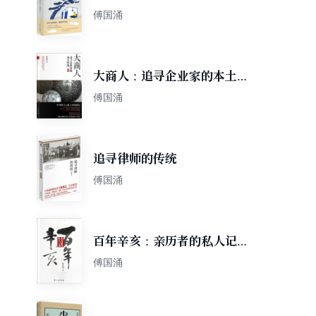
讲
傅国涌
大商人：追寻企业家的本土传
统
傅国涌
追寻律师的传统
傅国涌
百年辛亥：亲历者的私人记录
（上册）
傅国涌