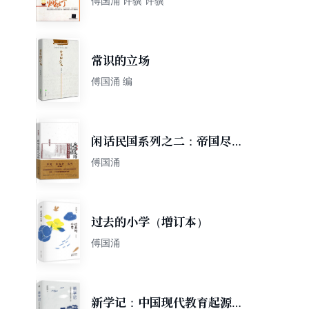
傅国涌 许骥 许骥
常识的立场
傅国涌 编
闲话民国系列之二：帝国尽头
是民国
傅国涌
过去的小学（增订本）
傅国涌
新学记：中国现代教育起源八