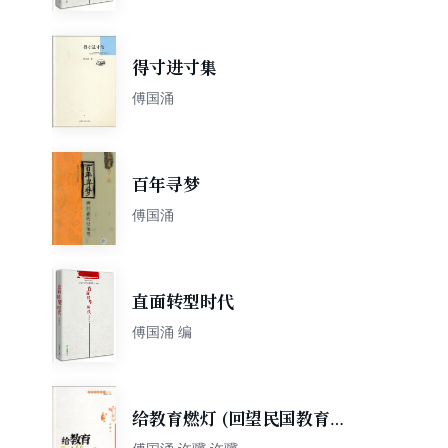
得寸进寸集
傅国涌
百年寻梦
傅国涌
直面转型时代
傅国涌 编
给教育燃灯 (回望民国教育系
列)