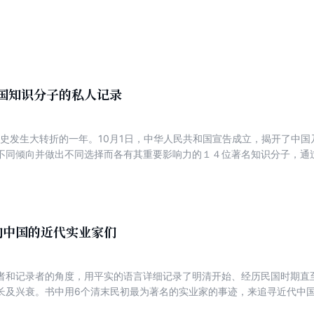
中国知识分子的私人记录
国历史发生大转折的一年。10月1日，中华人民共和国宣告成立，揭开了中
不同倾向并做出不同选择而各有其重要影响力的１４位著名知识分子，通
５５年前那个大变动时代的脉搏。 本书选取不同年龄、不同倾向并作
分子，包括学者梁漱溟、胡适、宋云彬、夏承焘、浦江清，金融家陈光甫
版家张元济，报人徐铸成和诗人革命家柳亚子，作家兼文化工作领导人夏衍
袒露心迹、折射历史的文字与口头资料，真实地记录了五十五年前那个大
和未曾披露的真相一一呈现在今天读者面前。十四位人物之后还有两篇专
响中国的近代实业家们
批知识分子名人应召北上和参加开国大典的情景。 经过作者辛勤搜罗、
，让我们看到风卷残云的大潮和来之不易的胜利所带来的万千气象与人心
者和记录者的角度，用平实的语言详细记录了明清开始、经历民国时期直
、憧憬与彷徨以及艰难的选择与深邃思虑……这是一部可读可信、可圈可
长及兴衰。书中用6个清末民初最为著名的实业家的事迹，来追寻近代中
视历史本来面貌的一次之旅。
兄弟、范旭东、穆藕初、刘鸿生、卢作孚。作者对每个人物的描写史料翔