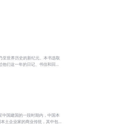
国乃至世界历史的新纪元。本书选取
过他们这一年的日记、书信和回忆
出了不同选择而各有其重要影响的
，科学家竺可桢，作家沈从文、胡
，通过他们在1949年的日记、书
变动时代的脉搏，使许多生动的细
文，同样通过私人记录，分别再现
精心耙梳出来的这些带有非凡生命个
所向，看到面临大变革大动荡所引
至中国建国的一段时期内，中国本
点的鲜活之书，也是新世纪学人深
国本土企业家的商业传统，其中包
实、内容细致，不但有对各企业家