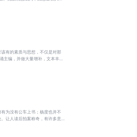
生命,梁启超、张季鸾、胡政之、成
的遭遇,而是从历史人物的经历中看
书言近意远,尺幅千里。
应该有的素质与思想，不仅是对那
国涌主编，并做大量增补，文本丰
为美谈。 回溯中国本土的企业家精
和指引。 陈光甫本人经历传奇，不
大贡献。其在当今史学界尤其是商
康有为没有公车上书；杨度也并不
论。让人读后拍案称奇，有许多意
人物一个本来面貌。