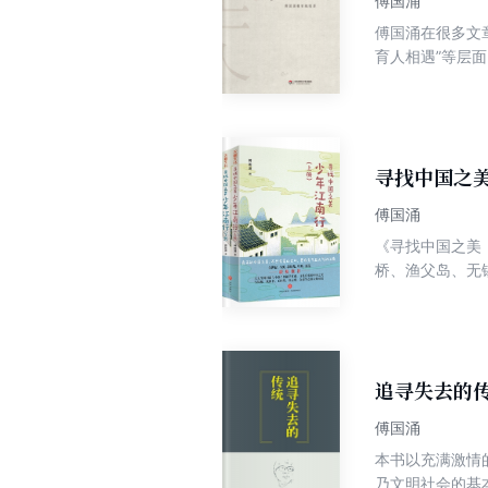
傅国涌
傅国涌在很多文章
育人相遇”等层
寻找中国之
傅国涌
《寻找中国之美
桥、渔父岛、无
受这些景区的历
运遭际、创作经
的美。 正如傅
大气的少年、有
追寻失去的
傅国涌
本书以充满激情的
乃文明社会的基