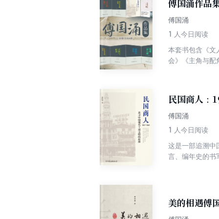
傅国涌作品
傅国涌
1
人今日阅读
本套书包含《文
会》《主角与配
国知识分子争取言
类进步的象征。
深入史料研究，
民国商人：19
策和指引。 《民
风云飘扬。可是
傅国涌
统，引入西方先
1
人今日阅读
史的洪流，但却
这是一部追溯中
与妥协，必读！
言、编年史的书
业家整体的角度
中国企业家精神
繁荣时代！他们
美的相遇傅