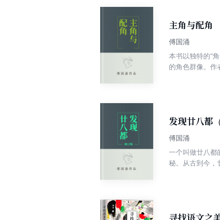
主角与配角
傅国涌
本书以独特的“
的角色群像。作
格，往往片语解
仁死在谁的手里
辛亥乱象跃然纸
发现廿八都
傅国涌
一个叫做廿八都
秘。从古到今，
千一百多年的历
共食堂及“文革
记》中。
寻找语文之