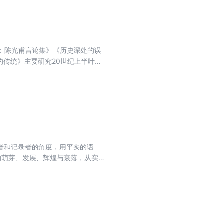
理：陈光甫言论集》《历史深处的误
的传统》主要研究20世纪上半叶中
的基本尺度之一,是世界的公法,人
中国的摩根”陈光甫的传奇经历，并
当代金融业从业者、企业家的一种鞭
！在那个复杂动荡年代里，商业的萌芽
就：创立中国企业家精神的本土传
工商业繁荣时代！他们虽敌不过历
起源，触摸时代处境与命运、抗争
者和记录者的角度，用平实的语
业的萌芽、发展、辉煌与衰落，从实
：在短短半个世纪中，他们创立了
打造了一个近乎奇迹的民族工商业
。