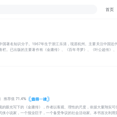
首页
中国著名知识分子。1967年生于浙江乐清，现居杭州。主要关注中国近
专栏。已出版的主要著作有《金庸传》、《百年寻梦》、《叶公超传》、《
。
71.4%
推荐值
视的眼光写下的《金庸传》，作者以客观、理性的尺度，依据大量翔实可
武侠小说家，一个报业巨子，一个备受争议的社会活动家。本书首次利用