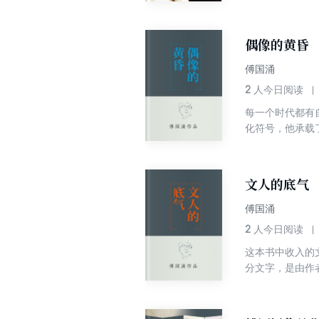
的珍贵资料，矫
偶像的黄昏
傅国涌
2
人今日阅读
每一个时代都有
化符号，他承载
史文化的顶峰。
个人都可以坚强
文人的底气
傅国涌
2
人今日阅读
这本书中收入的
分文字，是由作
都围绕了“百年
年中国言论史的
者新的启发，实