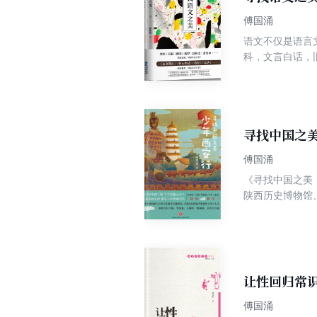
傅国涌
语文不仅是语言
科，文言白话，
们将一步步拓宽自己的
体验。本书中所
机会，每一次翻
寻找中国之
傅国涌
《寻找中国之美
陕西历史博物馆
皇、李白、杜甫
识。从千人千面
童子们游学古都
让性回归常
傅国涌