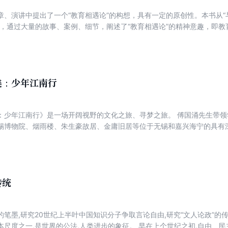
、演讲中提出了一个“教育相遇论”的构想，具有一定的原创性。本书从“与
面，通过大量的故事、案例、细节，阐述了“教育相遇论”的精神意趣，即
美：少年江南行
：少年江南行》是一场开阔视野的文化之旅、寻梦之旅。 傅国涌先生带
锡博物院、烟雨楼、朱生豪故居、金庸旧居等位于无锡和嘉兴海宁的具有
史、文化与景色之美；与范蠡、钱锺书、金庸、王国维、徐志摩等历史人
历及精神品格。 在讲学过程中，学生们不仅看到了江南水乡的景色之美
国涌先生所说：“被大气的江南、有骨的江南浸润过的少年，不仅会写出大
骨的少年。”
传统
笔墨,研究20世纪上半叶中国知识分子争取言论自由,研究“文人论政”的
本尺度之一,是世界的公法,人类进步的象征。 早在上个世纪之初,自由、