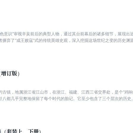
角色意识”审视辛亥前后的典型人物，通过其台前幕后的诸多细节，展现出
者摒弃了“成王败寇”式的传统英雄史观，深入挖掘这场世纪之变的历史渊
纷，于不经意间揭破重重帷幕背后的历史真相。康有为何至死不见孙中山
？梁启超为什么不敢干革命？手忙脚乱的袁世凯，飘然引退的蔡锷，陶成
上。
（增订版）
的古镇，地属浙江省江山市，在浙江、福建、江西三省交界处，是个“鸡响
廿八都几乎完整地保留了每个时代的胎记。它至少包含了三个层次的历史
史。二是数百年来作为重要商旅集散地从繁荣到衰落的历史。三是半个多
”的历史。明代最伟大的旅行家徐霞客三过廿八都，流连四天，并将他的游
美（套装上、下册）