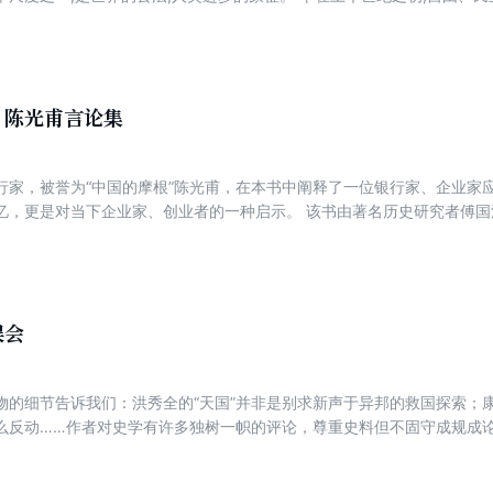
为了这一理想,宋教仁、邵飘萍、林白水、史量才、杨杏佛等奉献了宝贵的
徐铸成等奉献了智慧、心血和毕生的精力。本书不是一般的叙述历史人物
空间,看在那样的空间里,一个文人所能做的是什么,已经做出的是什么。 本
：陈光甫言论集
行家，被誉为“中国的摩根”陈光甫，在本书中阐释了一位银行家、企业家
忆，更是对当下企业家、创业者的一种启示。 该书由著名历史研究者傅
学研究价值。并且图书发现过程曲折传奇，能在史学界形成话题效应，传
金融业方面，陈光甫的银行服务哲学，是对当代金融业从业者的一种鞭策
内外，并且促使了抗日时期美国援助中国的“桐油贷款”，为抗日做出了巨
声誉，企业史研究专家吴晓波曾评价其为“最后的银行家”。
误会
物的细节告诉我们：洪秀全的“天国”并非是别求新声于异邦的救国探索；
么反动……作者对史学有许多独树一帜的评论，尊重史料但不固守成规成
近年来的历史界有一个共识：尊重历史，以史实说话，还历史事件和历史