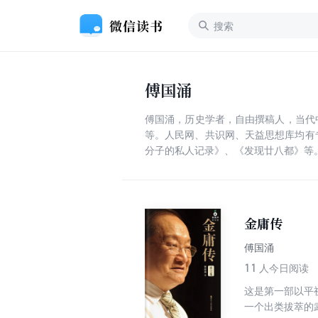
傅国涌
傅国涌，历史学者，自由撰稿人，当代
等。人民网、共识网、天益思想库均有
分子的私人记录》、《发现廿八都》等
金庸传
傅国涌
11
人今日阅读
这是第一部以平
一个出类拔萃的