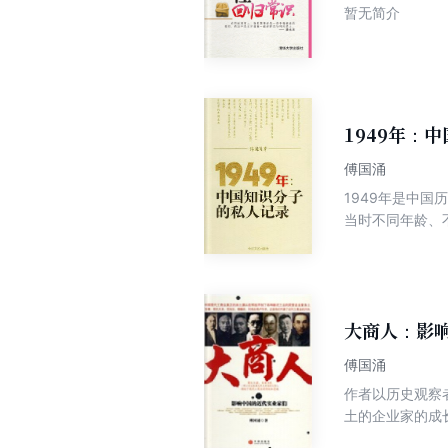
暂无简介
1949年：
傅国涌
1949年是中
当时不同年龄、
等，真实记录了
十四位著名知识
风、包天笑，出
信、回忆等最能
节、曲折的过程
大商人：影
了1949年一
傅国涌
体的体温的历史
作者以历史观察
发的欢乐与哀愁
土的企业家的成
入时间隧道，透
括了张謇、荣氏