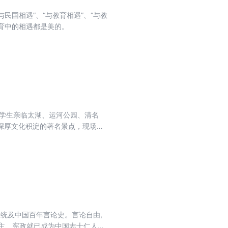
民国相遇”、“与教育相遇”、“与教
教育中的相遇都是美的。
领学生亲临太湖、运河公园、清名
深厚文化积淀的著名景点，现场感
物对话，了解他们的人生沉浮、命
，而且感受到了教育的美，文明教化
气的母语、有骨的母语，也会成为
传统及中国百年言论史。言论自由,
民主、宪政就已成为中国志士仁人不