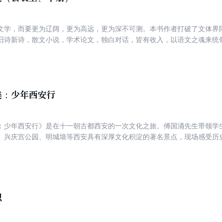
文学，而要更为辽阔，更为高远，更为深不可测。本书作者打破了文体界
旧诗新诗，散文小说，学术论文，独白对话，皆有收入，以语文之魂来统
人文世界，打开了自己的文明视野，建构起自己的精神世界。 书读得多了，总会有不一样的生命
选文章皆为名家名作，无论是莘莘学子，还是都市白领，都可从随手翻阅
阅，都像是参与到一场名家云集的盛宴，于潜移默化中，这些文字将滋养
美：少年西安行
：少年西安行》是在十一朝古都西安的一次文化之旅。傅国涌先生带领学
、兴庆宫公园、明城墙等西安具有深厚文化积淀的著名景点，现场感受历
、杜牧、白居易等历史人物对话，分享他们背后鲜为人知的经历与故事，
的兵马俑到长恨绵绵的华清池，从回响盛唐之音的兴庆宫遗址到历经岁月
西安，寻觅历史洪流中散落的文化与大美。
识