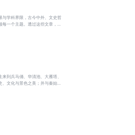
限与学科界限，古今中外、文史哲
领每一个主题。透过这些文章，我
中获得一次与大师进行心灵对话的
我们的一生。
生来到兵马俑、华清池、大雁塔、
史、文化与景色之美；并与秦始
讲述教材里学不到的历史与文化知
沧桑的明城墙，大先生傅国涌与小