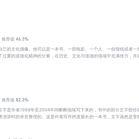
正了有关金庸生平的许多讹误。
46.3%
推荐值
自己的文化偶像。他可以是一本书、一部电影、一个人、一份报纸或者一
了过重的道德化精神的分量，在历史、文化与道德的场域中充满张力，并
我们只是怀抱着一个简单的信念：时代所给予的道德光环必然得接受时代
地说：“我不害怕你们剥我的皮，因为那下面，都是鲜红的血肉。”
82.3%
推荐值
文字是作者1999年至2004年间断断续续写下来的，书中的部分文字曾
者演讲时的录音整理的。这是作者写作跨度最长的一本书，文字虽然是零
中国言论史”这一主题。本书正如副标题所言，此书与《追寻失去的传统》
几个时代以及重要人物。傅国涌在尘封的史料中勤奋爬梳，揭示了近代中
现了学术性和思想性的统一。