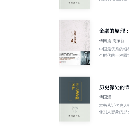
倦追求的目标。
舍我、陈铭德、
一个时代的言论
金融的原理
傅国涌 周振新
中国最优秀的银
个时代的一种回
富，具有极高史
神传统，尤其是
仅在当时享誉海
业史界具有极高
历史深处的
傅国涌
本书从近代史人
像别人想象的那
想不到的收获。