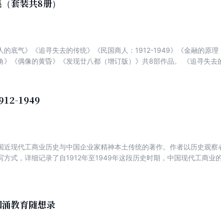
集（套装共8册）
人的底气》《追寻失去的传统》《民国商人：1912-1949》《金融的原
角》《偶像的黄昏》《发现廿八都（增订版）》共8部作品。 《追寻失去
论自由,研究“文人论政”的传统及中国百年言论史。言论自由,乃文明社会
 《金融的原理：陈光甫言论集》本书回溯中国最优秀的银行家，被誉为“
集结了自1915年至1948年期间其在各场合所发表的言论，更不失为对
12-1949
国商人：1912-1949》潜心研究十余年，首部编年体民国商业史巨作
就在这短短半个世纪里，时代的挥旗者为中国近代工商业作出了巨大的成
进的科学管理方法，推动了中国现代化进程，打造了一个近乎奇迹的民族
为我们留下了一些最宝贵的精神财富与传统。追寻中国现代工商业文明的
国近现代工商业历史与中国企业家精神本土传统的著作。作者以历史观察
写方式，详细记录了自1912年至1949年这段历史时期，中国现代工商
，描绘他们在那个复杂动荡年代中处境与命运、抗争与妥协、创新与贡献
的本土传统，引入了西方先进的科学管理方法，推动了中国现代化进程，
敌不过历史的洪流，最终消散，却为我们留下来最宝贵的精神财富与传统
国涌教育随想录