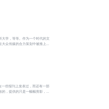
所大学，等等。作为一个时代的文
在大众传媒的合力策划中被推上历
的严正评判。在这个信念下，每一
经在一些报刊上发表过，而还有一部
散的，提供的只是一幅幅剪影，但
、《笔底波澜》一起，共同探寻百
国不少历史真相，以新的视角给读