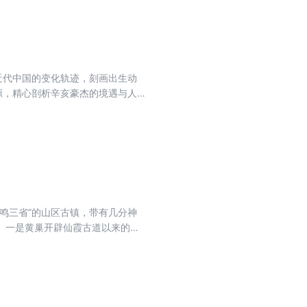
近代中国的变化轨迹，刻画出生动
源，精心剖析辛亥豪杰的境遇与人
？黄兴为什么不取代孙中山？宋教
章死之谜……各路人马纷至沓来。
鸣三省”的山区古镇，带有几分神
。一是黄巢开辟仙霞古道以来的一
世纪以来，特别是人民公社、吃公
踪一一记入了传世经典《徐霞客游