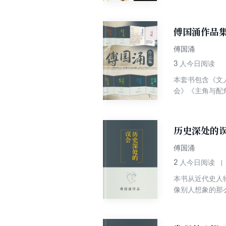
的珍贵资料，矫
傅国涌作品
傅国涌
3
人今日阅读
本套书包含《文
会》《主角与配
国知识分子争取言
类进步的象征。
深入史料研究，
历史深处的
策和指引。 《民
风云飘扬。可是
傅国涌
统，引入西方先
2
人今日阅读
史的洪流，但却
本书从近代史人
与妥协，必读！
像别人想象的那
想不到的收获。