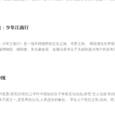
美：少年江南行
：少年江南行》是一场开阔视野的文化之旅、寻梦之旅。 傅国涌先生带
锡博物院、烟雨楼、朱生豪故居、金庸旧居等位于无锡和嘉兴海宁的具有
史、文化与景色之美；与范蠡、钱锺书、金庸、王国维、徐志摩等历史人
历及精神品格。 在讲学过程中，学生们不仅看到了江南水乡的景色之美
国涌先生所说：“被大气的江南、有骨的江南浸润过的少年，不仅会写出大
骨的少年。”
传统
笔墨,研究20世纪上半叶中国知识分子争取言论自由,研究“文人论政”的
本尺度之一,是世界的公法,人类进步的象征。 早在上个世纪之初,自由、
为了这一理想,宋教仁、邵飘萍、林白水、史量才、杨杏佛等奉献了宝贵的
徐铸成等奉献了智慧、心血和毕生的精力。本书不是一般的叙述历史人物