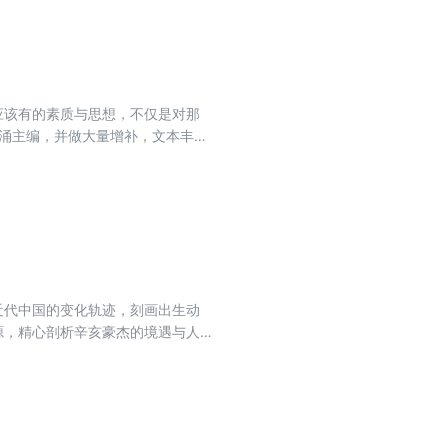
书言近意远,尺幅千里。
应该有的素质与思想，不仅是对那
国涌主编，并做大量增补，文本丰
为美谈。 回溯中国本土的企业家精
和指引。 陈光甫本人经历传奇，不
大贡献。其在当今史学界尤其是商
近代中国的变化轨迹，刻画出生动
源，精心剖析辛亥豪杰的境遇与人
？黄兴为什么不取代孙中山？宋教
章死之谜……各路人马纷至沓来。