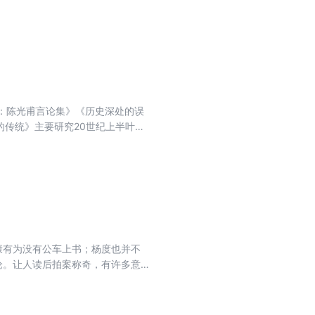
理：陈光甫言论集》《历史深处的误
的传统》主要研究20世纪上半叶中
的基本尺度之一,是世界的公法,人
中国的摩根”陈光甫的传奇经历，并
当代金融业从业者、企业家的一种鞭
！在那个复杂动荡年代里，商业的萌芽
就：创立中国企业家精神的本土传
工商业繁荣时代！他们虽敌不过历
起源，触摸时代处境与命运、抗争
康有为没有公车上书；杨度也并不
论。让人读后拍案称奇，有许多意
人物一个本来面貌。