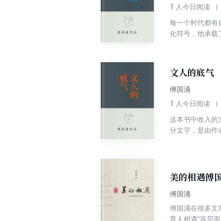
1
人今日阅读
每一个时代都有
化符号，他承载
史文化的顶峰。
个人都可以坚强
文人的底气
傅国涌
1
人今日阅读
这本书中收入的
分文字，是由作
都围绕了“百年
年中国言论史的
者新的启发，实
美的相遇傅
傅国涌
傅国涌在很多文章
育人相遇”等层