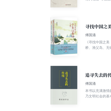
寻找中国之
傅国涌
《寻找中国之美
桥、渔父岛、无
受这些景区的历
运遭际、创作经
的美。 正如傅
大气的少年、有
追寻失去的
傅国涌
本书以充满激情的
乃文明社会的基
倦追求的目标。
舍我、陈铭德、