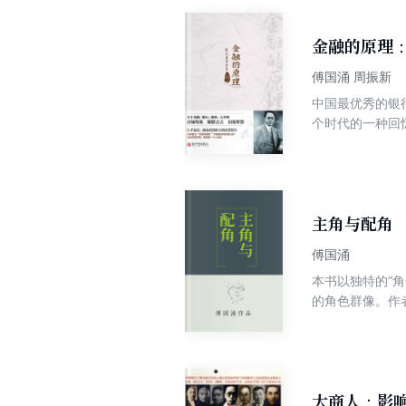
一个时代的言论
金融的原理
傅国涌 周振新
中国最优秀的银
个时代的一种回
富，具有极高史
神传统，尤其是
仅在当时享誉海
业史界具有极高
主角与配角
傅国涌
本书以独特的“
的角色群像。作
格，往往片语解
仁死在谁的手里
辛亥乱象跃然纸
大商人：影