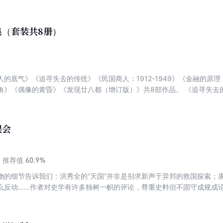
正了有关金庸生平的许多讹误。
集（套装共8册）
人的底气》《追寻失去的传统》《民国商人：1912-1949》《金融的原
角》《偶像的黄昏》《发现廿八都（增订版）》共8部作品。 《追寻失去
论自由,研究“文人论政”的传统及中国百年言论史。言论自由,乃文明社会
 《金融的原理：陈光甫言论集》本书回溯中国最优秀的银行家，被誉为“
集结了自1915年至1948年期间其在各场合所发表的言论，更不失为对
误会
国商人：1912-1949》潜心研究十余年，首部编年体民国商业史巨作
就在这短短半个世纪里，时代的挥旗者为中国近代工商业作出了巨大的成
进的科学管理方法，推动了中国现代化进程，打造了一个近乎奇迹的民族
60.9%
推荐值
为我们留下了一些最宝贵的精神财富与传统。追寻中国现代工商业文明的
物的细节告诉我们：洪秀全的“天国”并非是别求新声于异邦的救国探索；
么反动……作者对史学有许多独树一帜的评论，尊重史料但不固守成规成
近年来的历史界有一个共识：尊重历史，以史实说话，还历史事件和历史