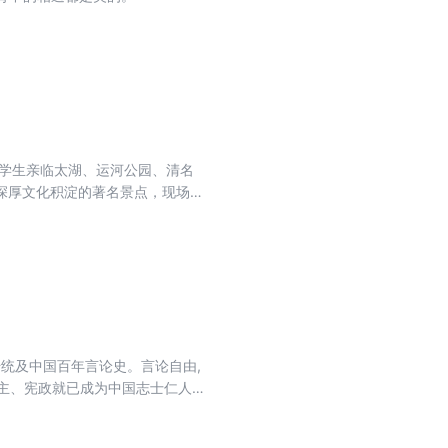
领学生亲临太湖、运河公园、清名
深厚文化积淀的著名景点，现场感
物对话，了解他们的人生沉浮、命
，而且感受到了教育的美，文明教化
气的母语、有骨的母语，也会成为
传统及中国百年言论史。言论自由,
民主、宪政就已成为中国志士仁人不
生命,梁启超、张季鸾、胡政之、成
的遭遇,而是从历史人物的经历中看