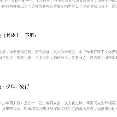
国历史发生大转折的一年。10月1日，中华人民共和国宣告成立，揭开了中
不同倾向并做出不同选择而各有其重要影响力的１４位著名知识分子，通
５５年前那个大变动时代的脉搏。 本书选取不同年龄、不同倾向并作
分子，包括学者梁漱溟、胡适、宋云彬、夏承焘、浦江清，金融家陈光甫
版家张元济，报人徐铸成和诗人革命家柳亚子，作家兼文化工作领导人夏衍
袒露心迹、折射历史的文字与口头资料，真实地记录了五十五年前那个大
和未曾披露的真相一一呈现在今天读者面前。十四位人物之后还有两篇专
美（套装上、下册）
批知识分子名人应召北上和参加开国大典的情景。 经过作者辛勤搜罗、
，让我们看到风卷残云的大潮和来之不易的胜利所带来的万千气象与人心
文学，而要更为辽阔，更为高远，更为深不可测。本书作者打破了文体界
、憧憬与彷徨以及艰难的选择与深邃思虑……这是一部可读可信、可圈可
旧诗新诗，散文小说，学术论文，独白对话，皆有收入，以语文之魂来统
视历史本来面貌的一次之旅。
人文世界，打开了自己的文明视野，建构起自己的精神世界。 书读得多了，总会有不一样的生命
选文章皆为名家名作，无论是莘莘学子，还是都市白领，都可从随手翻阅
阅，都像是参与到一场名家云集的盛宴，于潜移默化中，这些文字将滋养
美：少年西安行
：少年西安行》是在十一朝古都西安的一次文化之旅。傅国涌先生带领学
、兴庆宫公园、明城墙等西安具有深厚文化积淀的著名景点，现场感受历
、杜牧、白居易等历史人物对话，分享他们背后鲜为人知的经历与故事，