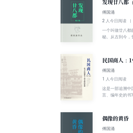
发现廿八都
傅国涌
2
人今日阅读
一个叫做廿八都
秘。从古到今，
千一百多年的历
共食堂及“文革
记》中。
民国商人：19
傅国涌
1
人今日阅读
这是一部追溯中
言、编年史的书
业家整体的角度
中国企业家精神
繁荣时代！他们
偶像的黄昏
傅国涌