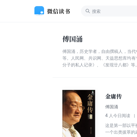
傅国涌
傅国涌，历史学者，自由撰稿人，当代
等。人民网、共识网、天益思想库均有
分子的私人记录》、《发现廿八都》等
金庸传
傅国涌
4
人今日阅读
这是第一部以平
一个出类拔萃的