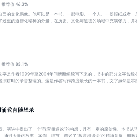
46.3%
推荐值
自己的文化偶像。他可以是一本书、一部电影、一个人、一份报纸或者一
了过重的道德化精神的分量，在历史、文化与道德的场域中充满张力，并
我们只是怀抱着一个简单的信念：时代所给予的道德光环必然得接受时代
地说：“我不害怕你们剥我的皮，因为那下面，都是鲜红的血肉。”
83.1%
推荐值
文字是作者1999年至2004年间断断续续写下来的，书中的部分文字曾
者演讲时的录音整理的。这是作者写作跨度最长的一本书，文字虽然是零
中国言论史”这一主题。本书正如副标题所言，此书与《追寻失去的传统》
几个时代以及重要人物。傅国涌在尘封的史料中勤奋爬梳，揭示了近代中
现了学术性和思想性的统一。
国涌教育随想录
、演讲中提出了一个“教育相遇论”的构想，具有一定的原创性。本书从“与
面，通过大量的故事、案例、细节，阐述了“教育相遇论”的精神意趣，即