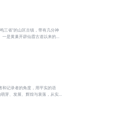
鸣三省”的山区古镇，带有几分神
。一是黄巢开辟仙霞古道以来的一
世纪以来，特别是人民公社、吃公
踪一一记入了传世经典《徐霞客游
者和记录者的角度，用平实的语
业的萌芽、发展、辉煌与衰落，从实
：在短短半个世纪中，他们创立了
打造了一个近乎奇迹的民族工商业
。