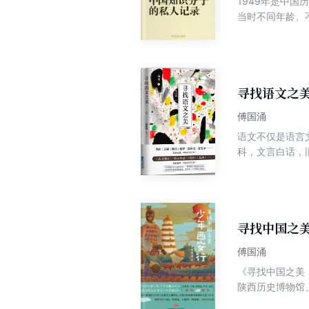
1949年是中
当时不同年龄、
等，真实记录了
十四位著名知识
风、包天笑，出
信、回忆等最能
节、曲折的过程
寻找语文之
了1949年一
傅国涌
体的体温的历史
语文不仅是语言
发的欢乐与哀愁
科，文言白话，
入时间隧道，透
们将一步步拓宽自己的
体验。本书中所
机会，每一次翻
寻找中国之
傅国涌
《寻找中国之美
陕西历史博物馆
皇、李白、杜甫