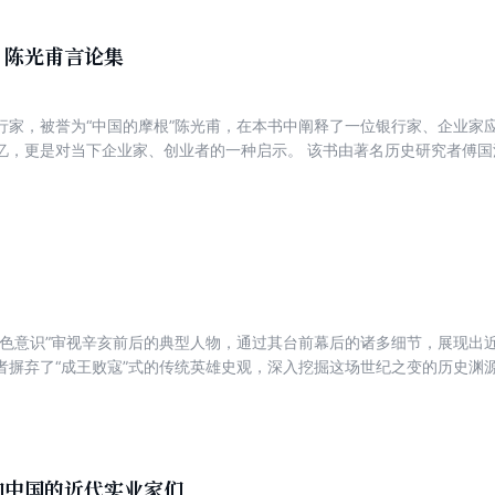
空间,看在那样的空间里,一个文人所能做的是什么,已经做出的是什么。 本
：陈光甫言论集
行家，被誉为“中国的摩根”陈光甫，在本书中阐释了一位银行家、企业家
忆，更是对当下企业家、创业者的一种启示。 该书由著名历史研究者傅
学研究价值。并且图书发现过程曲折传奇，能在史学界形成话题效应，传
金融业方面，陈光甫的银行服务哲学，是对当代金融业从业者的一种鞭策
内外，并且促使了抗日时期美国援助中国的“桐油贷款”，为抗日做出了巨
声誉，企业史研究专家吴晓波曾评价其为“最后的银行家”。
角色意识”审视辛亥前后的典型人物，通过其台前幕后的诸多细节，展现出
者摒弃了“成王败寇”式的传统英雄史观，深入挖掘这场世纪之变的历史渊
纷，于不经意间揭破重重帷幕背后的历史真相。康有为何至死不见孙中山
？梁启超为什么不敢干革命？手忙脚乱的袁世凯，飘然引退的蔡锷，陶成
上。
响中国的近代实业家们