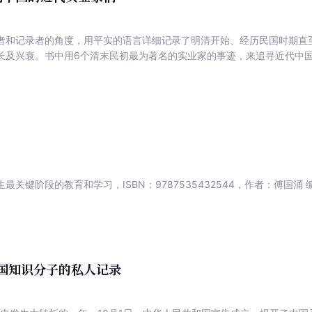
者和记录者的角度，用平实的语言详细记录了明清开始、经历民国时期直
长及兴衰。书中用6个清末民初最为著名的实业家的事迹，来追寻近代中
兄弟、范旭东、穆藕初、刘鸿生、卢作孚。作者对每个人物的描写史料翔
是对中国近代企业的一次系统梳理，通过人物的命运来展现中国近代
真正的本土源头那些开创了各种新式工业的民营企业家身上，张謇
最关键阶段的教育和学习，ISBN：9787535432544，作者：傅国涌 
中国知识分子的私人记录