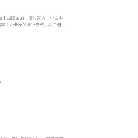
至中国建国的一段时期内，中国本
国本土企业家的商业传统，其中包
实、内容细致，不但有对各企业家
商业发展、商业智慧、商业教训。
编