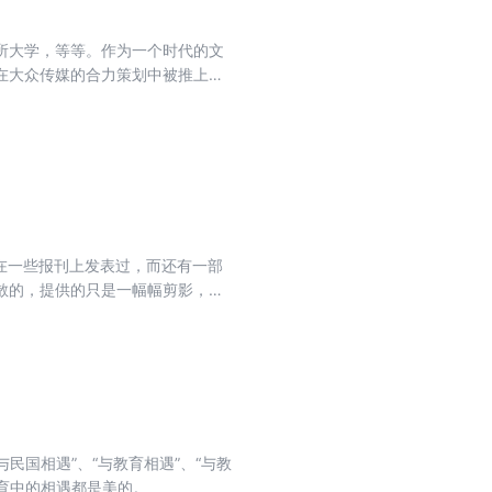
所大学，等等。作为一个时代的文
在大众传媒的合力策划中被推上历
的严正评判。在这个信念下，每一
经在一些报刊上发表过，而还有一部
散的，提供的只是一幅幅剪影，但
、《笔底波澜》一起，共同探寻百
国不少历史真相，以新的视角给读
民国相遇”、“与教育相遇”、“与教
教育中的相遇都是美的。