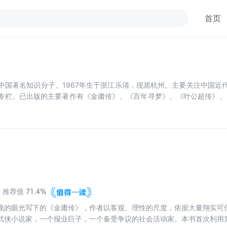
首页
中国著名知识分子。1967年生于浙江乐清，现居杭州。主要关注中国近
专栏。已出版的主要著作有《金庸传》、《百年寻梦》、《叶公超传》、《
。
71.4%
推荐值
视的眼光写下的《金庸传》，作者以客观、理性的尺度，依据大量翔实可
武侠小说家，一个报业巨子，一个备受争议的社会活动家。本书首次利用