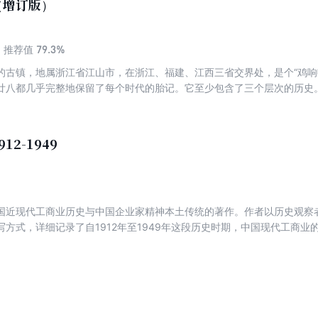
（增订版）
79.3%
推荐值
的古镇，地属浙江省江山市，在浙江、福建、江西三省交界处，是个“鸡响
廿八都几乎完整地保留了每个时代的胎记。它至少包含了三个层次的历史
史。二是数百年来作为重要商旅集散地从繁荣到衰落的历史。三是半个多
”的历史。明代最伟大的旅行家徐霞客三过廿八都，流连四天，并将他的游
12-1949
国近现代工商业历史与中国企业家精神本土传统的著作。作者以历史观察
写方式，详细记录了自1912年至1949年这段历史时期，中国现代工商
，描绘他们在那个复杂动荡年代中处境与命运、抗争与妥协、创新与贡献
的本土传统，引入了西方先进的科学管理方法，推动了中国现代化进程，
敌不过历史的洪流，最终消散，却为我们留下来最宝贵的精神财富与传统