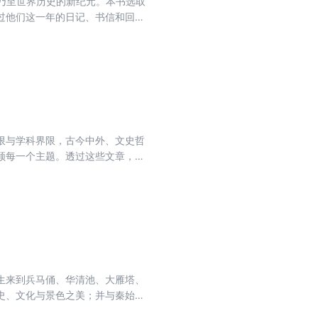
国乃至世界历史的新纪元。本书选取
过他们这一年的日记、书信和回忆
出了不同选择而各有其重要影响的
，科学家竺可桢，作家沈从文、胡
，通过他们在1949年的日记、书
变动时代的脉搏，使许多生动的细
文，同样通过私人记录，分别再现
精心耙梳出来的这些带有非凡生命个
所向，看到面临大变革大动荡所引
限与学科界限，古今中外、文史哲
点的鲜活之书，也是新世纪学人深
领每一个主题。透过这些文章，我
中获得一次与大师进行心灵对话的
我们的一生。
生来到兵马俑、华清池、大雁塔、
史、文化与景色之美；并与秦始
讲述教材里学不到的历史与文化知