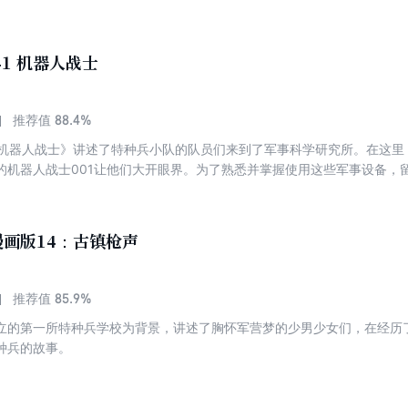
恐怖分子。队员们分头行动，尽管做好了充分的准备，但狡猾的恐怖分子
华南虎陷入危机，关键时刻黑蓝虎利用高科技军事装备机器蜂找到了毒蝎
。
41 机器人战士
88.4%
推荐值
1机器人战士》讲述了特种兵小队的队员们来到了军事科学研究所。在这里
的机器人战士001让他们大开眼界。为了熟悉并掌握使用这些军事设备，
，并给它取了一个新名字——“土豆”。突然，张教官接到了一项追剿恐怖分
紧急出动。然而，敌人的陷阱一个接着一个，使他们一次次陷入险境。关
画版14：古镇枪声
85.9%
推荐值
立的第一所特种兵学校为背景，讲述了胸怀军营梦的少男少女们，在经历
种兵的故事。