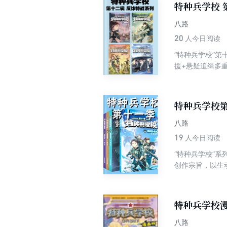
特种兵学校 
八路
20
人今日阅读
“特种兵学校”
援+悬疑追缉多
特种兵学校第
八路
19
人今日阅读
“特种兵学校”
创作宗旨，以生
特种兵少年形象
季主题为“AI谍
事装备，讲述少
特种兵学校
八路