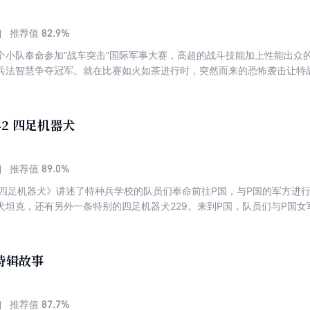
82.9%
推荐值
个小队奉命参加“战车突击”国际军事大赛，高超的战斗技能加上性能出众
兵法智慧争夺冠军。就在比赛如火如茶进行时，突然而来的恐怖袭击让特
危机…
42 四足机器犬
89.0%
推荐值
2四足机器犬》讲述了特种兵学校的队员们奉命前往P国，与P国的军方进
犬坦克，还有另外一条特别的四足机器犬229。来到P国，队员们与P国女
，他们悄悄潜入毒蝎部队的据点——乌拉姆拉镇，却没有想到中了敌人的
分子节节败退。然而，追踪恐怖分子头目的华南虎却和恐怖分子的头目一
特辑故事
87.7%
推荐值