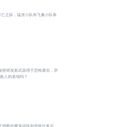
存亡之际，猛虎小队和飞禽小队奉
秘密研发新武器用于恐怖袭击，穿
毁敌人的基地吗？
了残酷的魔鬼训练和危险任务后，