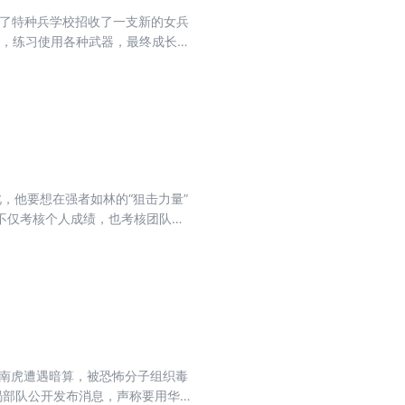
述了特种兵学校招收了一支新的女兵
识，练习使用各种武器，最终成长为
，他要想在强者如林的“狙击力量”
，不仅考核个人成绩，也考核团队成
自我，取得好成绩呢？
华南虎遭遇暗算，被恐怖分子组织毒
蝎部队公开发布消息，声称要用华