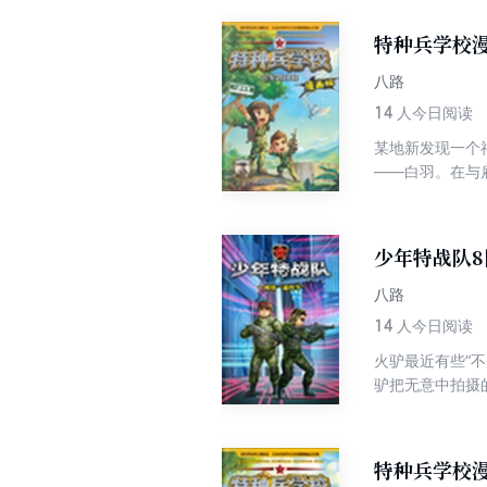
的时候，侵占垂
特种兵学校漫
八路
14
人今日阅读
某地新发现一个
——白羽。在与
少年特战队
八路
14
人今日阅读
火驴最近有些“
驴把无意中拍摄
少年特战队队员
特种兵学校