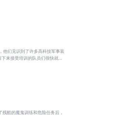
似乎早就识破了队员们的作战计
部队的基地。于是，一场营救华南
，他们见识到了许多高科技军事装
留下来接受培训的队员们很快就与
子的重要任务。队员们背上爬虫背
键时刻，土豆挺身而出……
了残酷的魔鬼训练和危险任务后，