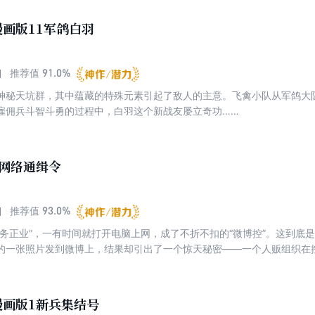
涎已久的某海岛。一场夺岛大战从而展开……
画版11军鸽白羽
91.0%
推荐值
神秘天坑群，其中蕴藏的特殊元素引起了敌人的主意。飞禽小队从军鸽大
雇佣兵斗智斗勇的过程中，白羽这个新战友屡立奇功……
8网络通缉令
93.0%
推荐值
不务正业”，一有时间就打开电脑上网，成了不折不扣的“微博控”。这到
的一张照片发到微博上，结果却引出了一个惊天秘密——一个人贩组织在
伪装成乞丐，混入人贩组织内部，揭开了一个个令人震惊的秘密。
漫画版1新兵集结号