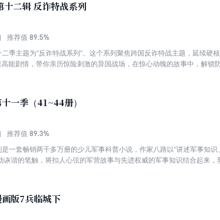
第十二辑 反诈特战系列
89.5%
推荐值
第十二季主题为“反诈特战系列”。这个系列聚焦跨国反诈特战主题，延续硬
重高能剧情，带你亲历惊险刺激的异国战场，在惊心动魄的故事中，解锁防
十一季（41~44册）
89.3%
推荐值
系列是一套畅销两千多万册的少儿军事科普小说，作家八路以“讲述军事知识
动诙谐的笔触，将扣人心弦的军营故事与先进权威的军事知识结合起来，
，让青少年读者在趣味阅读中认识到国防建设的重要性，接受爱国主义教
战系列”。这个系列将引入AI（人工智能）和谍战元素，围绕“机器人”“机器犬
年特种兵们利用先进的AI技术和军事装备进行情报收集、分析和作战，与
漫画版7兵临城下