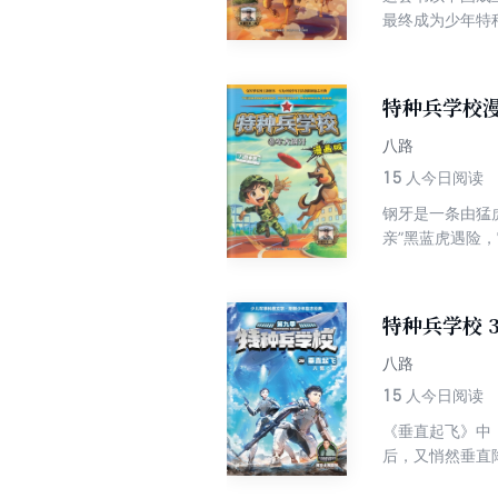
最终成为少年特
特种兵学校
八路
15
人今日阅读
钢牙是一条由猛
亲”黑蓝虎遇险
特种兵学校 
八路
15
人今日阅读
《垂直起飞》中
后，又悄然垂直
起飞和降落。这