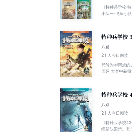
《特种兵学校·
小队一-飞鱼小
巾帼不让须眉的
特种兵学校 
八路
21
人今日阅读
代号为华南虎的
国际 大赛中获
绩。并且，狙击
特种兵学校 
八路
21
人今日阅读
《特种兵学校4
蝎部队囚禁。其