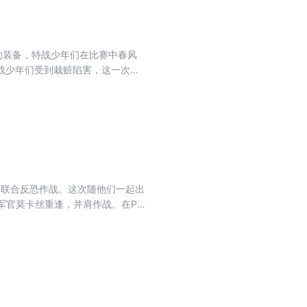
的装备，特战少年们在比赛中春风
战少年们受到栽赃陷害，这一次他
行联合反恐作战。这次随他们一起出
军官莫卡丝重逢，并肩作战。在P
奸计。浴血奋战之后，队员们终于
起消失了……