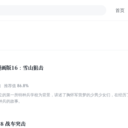
首页
画版16：雪山狙击
86.8%
推荐值
立的第一所特种兵学校为背景，讲述了胸怀军营梦的少男少女们，在经历
种兵的故事。
38 战车突击