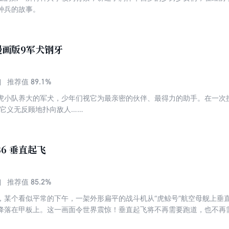
种兵的故事。
漫画版9军犬钢牙
89.1%
推荐值
虎小队养大的军犬，少年们视它为最亲密的伙伴、最得力的助手。在一次
，它义无反顾地扑向敌人……
36 垂直起飞
85.2%
推荐值
，某个看似平常的下午，一架外形扁平的战斗机从“虎鲸号”航空母舰上垂
降落在甲板上。这一画面令世界震惊！垂直起飞将不再需要跑道，也不再
将极大地增加战斗机的出动效率，形成海空战斗的绝对优势。敌人想趁着