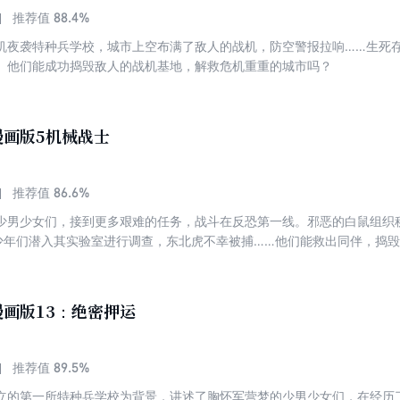
88.4%
推荐值
机夜袭特种兵学校，城市上空布满了敌人的战机，防空警报拉响……生死
。他们能成功捣毁敌人的战机基地，解救危机重重的城市吗？
漫画版5机械战士
86.6%
推荐值
少男少女们，接到更多艰难的任务，战斗在反恐第一线。邪恶的白鼠组织
的少年们潜入其实验室进行调查，东北虎不幸被捕……他们能救出同伴，捣
画版13：绝密押运
89.5%
推荐值
立的第一所特种兵学校为背景，讲述了胸怀军营梦的少男少女们，在经历