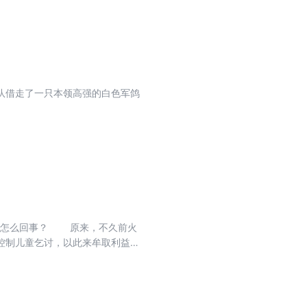
队借走了一只本领高强的白色军鸽
底是怎么回事？ 原来，不久前火
控制儿童乞讨，以此来牟取利益。