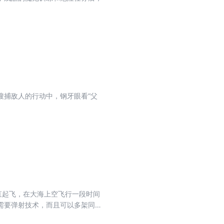
搜捕敌人的行动中，钢牙眼看“父
直起飞，在大海上空飞行一段时间
需要弹射技术，而且可以多架同时
我方还没有大量装备垂直起飞战机