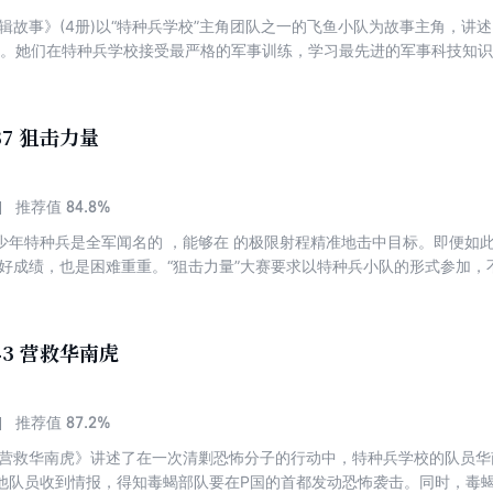
特辑故事》(4册)以“特种兵学校”主角团队之一的飞鱼小队为故事主角，讲
队。她们在特种兵学校接受最严格的军事训练，学习最先进的军事科技知
特种女兵。
37 狙击力量
84.8%
推荐值
少年特种兵是全军闻名的 ，能够在 的极限射程精准地击中目标。即便如此
得好成绩，也是困难重重。“狙击力量”大赛要求以特种兵小队的形式参加
项目的设计全部贴近甚至高于实战。特种兵学校参赛的四个小队能否挑战
43 营救华南虎
87.2%
推荐值
3营救华南虎》讲述了在一次清剿恐怖分子的行动中，特种兵学校的队员
他队员收到情报，得知毒蝎部队要在P国的首都发动恐怖袭击。同时，毒