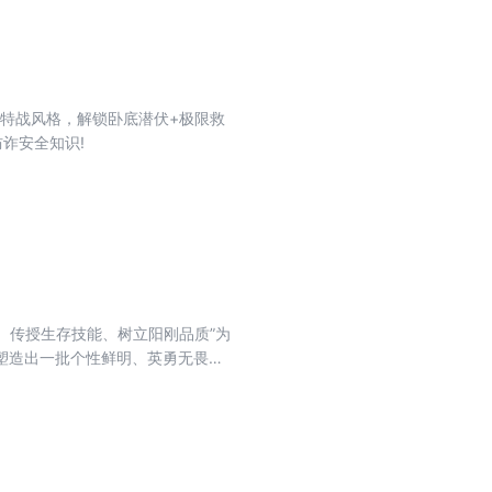
核特战风格，解锁卧底潜伏+极限救
诈安全知识!
、传授生存技能、树立阳刚品质”为
塑造出一批个性鲜明、英勇无畏的
育的熏陶。 《特种兵学校》第十一
”“机器蜂”“机器蝠鲼”四种高科技军
敌方进行斗智斗勇的故事。