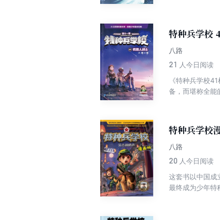
南虎换回被俘的
划。行动失败，
虎的行动展开了
特种兵学校 
八路
21
人今日阅读
《特种兵学校4
备，而堪称全能
001打成一片
包，和土豆一起
特种兵学校漫
八路
20
人今日阅读
这套书以中国成
最终成为少年特