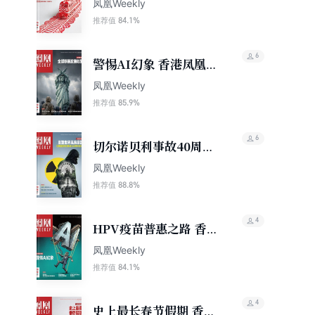
周刊2026年第7期
凤凰Weekly
84.1%
推荐值
6
警惕AI幻象 香港凤凰周
刊2026年第3期
凤凰Weekly
85.9%
推荐值
6
切尔诺贝利事故40周年
反思 香港凤凰周刊
凤凰Weekly
2026年第12期
88.8%
推荐值
4
HPV疫苗普惠之路 香港
凤凰周刊2026年第4期
凤凰Weekly
84.1%
推荐值
4
史上最长春节假期 香港