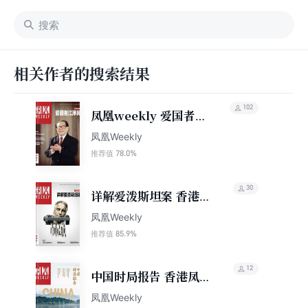
相关作者的搜索结果
102
凤凰weekly 爱国者江
泽民（2023年第1期）
凤凰Weekly
78.0%
推荐值
30
详解爱泼斯坦案 香港凤
凰周刊2026年第11期
凤凰Weekly
85.9%
推荐值
12
中国时局报告 香港凤凰
周刊2026年第1期
凤凰Weekly