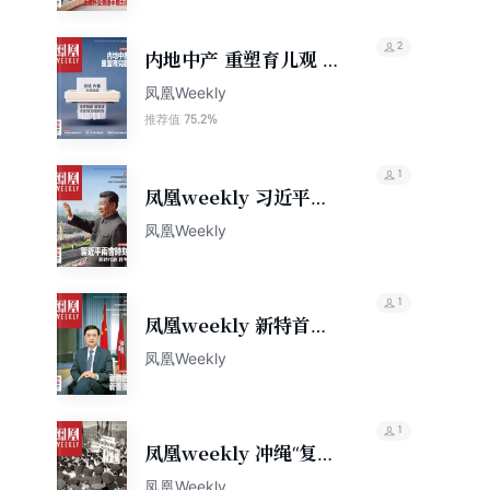
2
内地中产 重塑育儿观 香
港凤凰Weekly2025年
凤凰Weekly
第29期
75.2%
推荐值
1
凤凰weekly 习近平两
会时刻（2022年第7
凤凰Weekly
期）
1
凤凰weekly 新特首，
新香港（2022年第16
凤凰Weekly
期）
1
凤凰weekly 冲绳“复
归”日本50周年（2022
凤凰Weekly