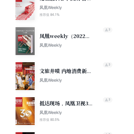
凤凰周刊2026年第6期
凤凰Weekly
84.1%
推荐值
3
凤凰weekly（2022年
全年合集）
凤凰Weekly
3
文旅井喷 内地消费新引
擎 香港凤凰
凤凰Weekly
Weekly2025年第19期
3
抵达现场，凤凰卫视30
年 香港凤凰周刊2026
凤凰Weekly
年第9期
80.5%
推荐值