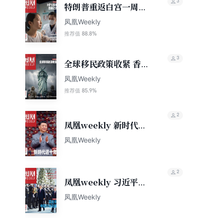
3
特朗普重返白宫一周年
香港凤凰周刊2026年第
凤凰Weekly
5期
88.8%
推荐值
3
全球移民政策收紧 香港
凤凰周刊2026年第2期
凤凰Weekly
85.9%
推荐值
2
凤凰weekly 新时代，
这十年（2022年第29
凤凰Weekly
期）
2
凤凰weekly 习近平中
亚行全记录（2022年第
凤凰Weekly
30期）