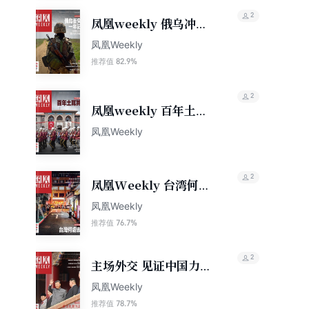
2
凤凰weekly 俄乌冲突
一年纪（2023年第6
凤凰Weekly
期）
82.9%
推荐值
2
凤凰weekly 百年土耳
其（2023年第30期）
凤凰Weekly
2
凤凰Weekly 台湾何处
去（2024年第5期）
凤凰Weekly
76.7%
推荐值
2
主场外交 见证中国力量
香港凤凰Weekly2025
凤凰Weekly
年第28期
78.7%
推荐值