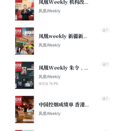
凤凰Weekly 机构改革
再启航（2023年第10
凤凰Weekly
期）
1
凤凰weekly 新疆新局
（2023年第27期）
凤凰Weekly
1
凤凰Weekly 朱令，最
后的告别（2024年第2
凤凰Weekly
期）
76.9%
推荐值
1
中国控烟成绩单 香港凤
凰Weekly2025年第17
凤凰Weekly
期