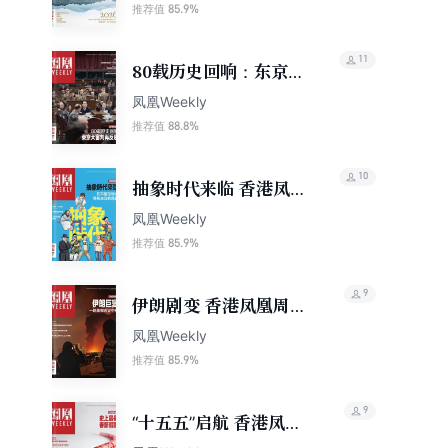
85.9%
推荐值
11
80载历史回响：东京大
审判再反思 香港凤凰周
凤凰Weekly
刊2026年第14期
88.8%
推荐值
10
抽象时代来临 香港凤凰
周刊2026年第8期
凤凰Weekly
85.9%
推荐值
9
伊朗剧变 香港凤凰周刊
2026年第10期
凤凰Weekly
85.9%
推荐值
9
“十五五”启航 香港凤凰