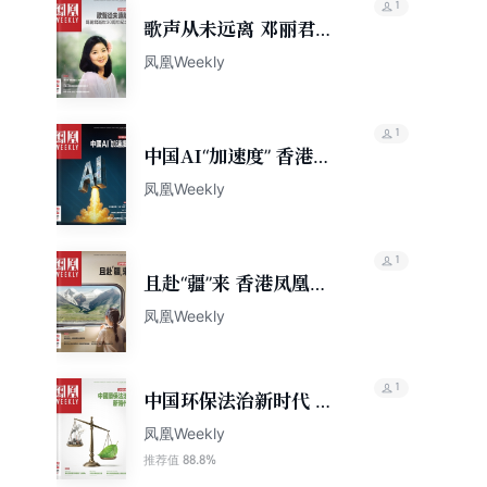
1
歌声从未远离 邓丽君逝
世30周年纪念 香港凤凰
凤凰Weekly
Weekly2025年第13期
1
中国AI“加速度” 香港凤
凰Weekly2025年第15
凤凰Weekly
期
1
且赴“疆”来 香港凤凰周
刊2025年第27期
凤凰Weekly
1
中国环保法治新时代 香
港凤凰周刊2026年第13
凤凰Weekly
期
88.8%
推荐值