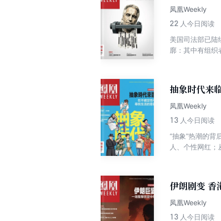
凤凰Weekly
22
人今日阅读
美国司法部已陆
廓：其中有组织
地球自转速度减缓
规收紧电子游戏
台湾新竹科学园变
抽象时代来临
全球富豪榜出炉 
快转型升级 研究
凤凰Weekly
全球旅游业复苏势
13
人今日阅读
发全球粮食危机 
“抽象”热潮的
关键目标 法国推
人、个性网红；
欧洲最具影响力
土星结构存在差异
停运需要我们反思
瞬间 美国2026 /
需要从业者“自我
以来最低 中国锚
伊朗剧变 香
失去产业发展主
中国雄心勃勃降
凤凰Weekly
把手 中国商飞将
13
人今日阅读