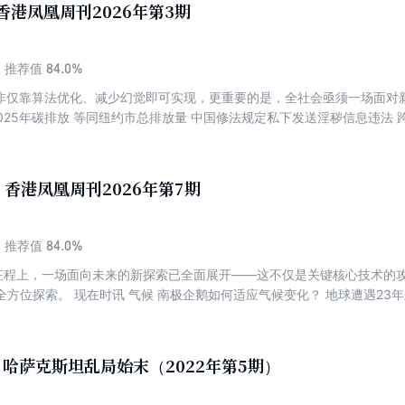
 香港凤凰周刊2026年第3期
观察 娱乐公司争相开发迷你主题公园 欧元区经济2026年面临多重挑战 
链”提上日程 环境 专家警告：全球变暖加剧海浪威力 环境变化影响格陵兰岛
情 丹麦提级防卫格陵兰岛效果几何？ 巴基斯坦与沙特商讨“战机换贷款” 探
84.0%
推荐值
肥就可改善健康的方法 封面故事 上台一周年，特朗普重塑美国 “唐罗主义
绝非仅靠算法优化、减少幻觉即可实现，更重要的是，全社会亟须一场面对
中国 华北平原9个村庄的取暖账本 五星级酒店的“盲盒”生意 荒野求生比赛
I2025年碳排放 等同纽约市总排放量 中国修法规定私下发送淫秽信息违法
期” “古德之死”掀起全美抗议浪潮 拒不认罪后，马杜罗与美方开启博弈 经
犯密谋犯案一年半 “粤车南下”启动，构建大湾区优质生活圈 中国观察 来
上市，石头科技“不想等了” 知名药股，为何难复奇迹 文化 21世纪已走过四
 长白山冬季旅游热度攀升，雪博会呈现“冰雪盛宴” 中国美妆品牌决胜地“
100周年：客厅霸主的诞生与衰落 从鲁豫与罗永浩开始， 中文视频播客热潮能走多远？ 
技发展打破西方固有偏见 中国高校羽绒服走红唤起情感共鸣 中国大豆进口源
 真实还原屠格涅夫思想和生活时代
 香港凤凰周刊2026年第7期
义危机 未来货币模式争夺战已打响 环境 福岛核事故15年后， 日本重
色发展体现中国责任担当 为降低污染，黄山市推出碳积分机制 阅读 为何没
军情 微型核反应堆将成未来战争关键 高市政府“无节制扩张”军售遭批 探索
84.0%
推荐值
使用者送入太空 人物 “AI建筑师”当选《时代》年度人物 健康 研究：
新征程上，一场面向未来的新探索已全面展开——这不仅是关键核心技术的
？ 卷首语 “保交楼房票”表明治理也需多元化 中国半导体展望,自主供应链
方位探索。 现在时讯 气候 南极企鹅如何适应气候变化？ 地球遭遇23年来
波： 从深度伪造到深度防御 一位54岁保安， 被AI欺骗的日与夜 AI换脸“黑
舞会” 北京烤鸭：改变西方认知的美食符号 封面 中国稀土概念股大涨 中国
陈志：电诈帝国的崛起与跨国绞杀 世界 特朗普大战新闻界 韩国总统府重返
资金超过新增借款 中国康养旅游市场 蓬勃发展 台港澳 台自制潜艇今年
 四成台企将赴美投资？ 舆论忧台芯片“制造中心”地位旁落 中国观察 
y 哈萨克斯坦乱局始末（2022年第5期）
景线 中企加速布局“智能体商务”新赛道 中国培育农业“芯片”加快种业
电天路”雄心勃勃 “成为中国人”火爆外网 中国“以静制动”悄然扩大影响力