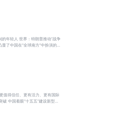
制的年轻人 世界：特朗普推动“战争
凸显了中国在“全球南方”中扮演的
面通过纪念反殖民、反侵略的历
家更值得信任、更有活力、更有国际
突破 中国着眼“十五五”建设新型能
观”释放新信号 “运动度假”在中国
”提法 霍尔木兹海峡航运面临中断
技 人工智能最不擅长的20种工作
国 军情 欧洲防务创新不足威胁战略