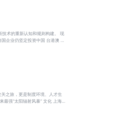
科技 拉斯维加斯上演人形机器人格
北极熊基因 阅读 盘点2026年值
索 2026年值得关注的科学发展
”之下， 特朗普如何搅动世界 中美
新技术的重新认知和规则构建。 现
“破圈”之后 世界 李在明开年访
 跨国企业仍坚定投资中国 台港澳 台
济 收获第100万台车后，李斌决定
中国旅游为什么酷 中国机器人“系
分之一 “眼前的景象仍然令人震惊”
不在巴黎” 人形机器人融入中国工
《寻秦记》25年：
多元化影响深远 全球观察 大雨严
启世界最大核电站 中国引领清洁燃料
能阻止希特勒上台？ 西班牙女性
 科学家开发盐粒大小机器人 蓝色起
高脂奶酪与痴呆风险降低有关 为什么
攻关之旅，更是制度环境、人才生
日趋完善 封面故事 警惕AI幻象
最强“太阳辐射风暴” 文化 上海
产”的治理难题 中国 千万台电梯的“老
科学院大学 星际航行学院成立 非
“青瓦台时代” 回溯布朗大学惊魂日
首次进行下潜测试 马时亨：当前外
中国药企全球影响力与日俱增 冬泳爱
振兴 中国大学全球排名上升引不同解
 全球观察 渡轮沉没事故折射菲律宾海