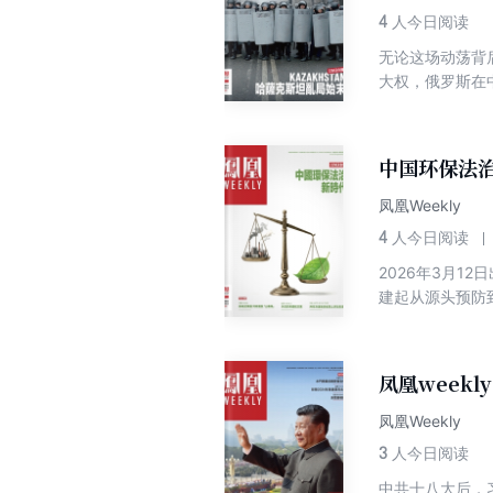
运安全痼疾 日本
4
人今日阅读
洲重振国防工业前路漫漫 探索 揭秘谷歌量子计算机秘密实验室 马斯克称“擎天柱
无论这场动荡背
或增加患痴呆症风
大权，俄罗斯在
未来产业，夯实中
国产EDA如何成
是智商税？
中国环保法治
凤凰Weekly
4
人今日阅读
2026年3月
建起从源头预防
在时讯 封面 
物馆成伊朗文物“避风
中国观察 宁夏葡
凤凰weekl
竞争优势 中国可
企业加大基础研
凤凰Weekly
形机器人背后的中
3
人今日阅读
选择 军情 伊朗
中共十八大后，
外长阿巴斯·阿拉