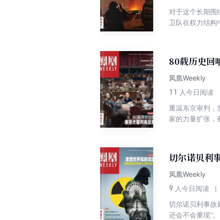
重构21世纪世界
对于这个长期围
侵” 探索 哈雷
卫队在权力结构
新膳食金字塔，肉
东战火将如何影响
“抽象文化”背后
瞬间 叙利亚2026 
她们艰难呼吸 世
区 中国加强灵
80载历史回
中国观察 中国向
正将可预测性转
凤凰Weekly
遇 中国运动服饰
11
人今日阅读
伊冲突向网络空间
重温东京审判，
人物 玛格丽特·
家的力量扩张，
老牌车企会被时代
的和平底线。
身后事 后哈梅内
家抄袭 世界 “
下， MiniMax
切尔诺贝利事
凤凰Weekly
9
人今日阅读
切尔诺贝利事故
还会不会重现”。