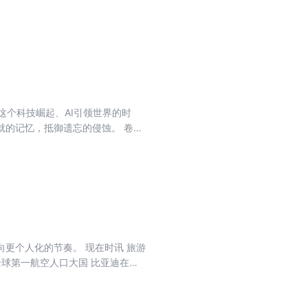
这个科技崛起、AI引领世界的时
就的记忆，抵御遗忘的侵蚀。 卷首
前行， 必须加强原始创新 当极端天气
场背后， 宗教反腐任务艰巨 破除预制
年 内忧外患之下，欧洲抱团取暖 右
大变局 影像 2025年世界变局全
更个人化的节奏。 现在时讯 旅游
全球第一航空人口大国 比亚迪在德
主席会否选特首引热议 萧旭岑1月底
改良沙漠土壤 中国海上风电产业形