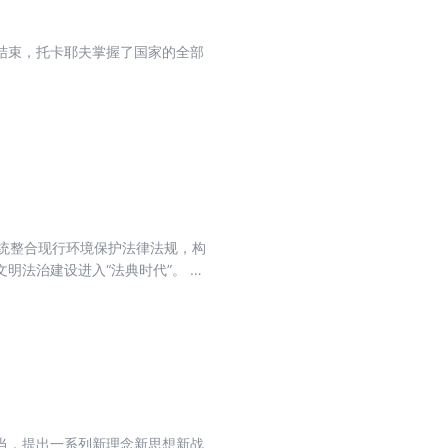
国KF-21成欧美战机有力竞争者 欧
结束，托卡耶夫掌握了国家的全部
局 封面故事 “十五五”启航 面向
蓝图 中国 “芯片之母”的攻坚战，
路” 网红“超级食物”： 真健康还
系统整合现行环境保护法律法规，构
明法治建设进入“法典时代”。 现
物托运，推出两种托运模式 中国博
陆
核心支柱 中国低成本“词元”带来
模式”成功背后是质量至上 中国鼓励
年社媒禁令效果有限 科技 美国人
向绿色” 绿色殡葬日益成为中国人新
昌钰：让证据说话的“华人神探” 伊朗
当，提出一系列新理念新思想新战
业 世界或将爆发“能源生态冷战” 亚