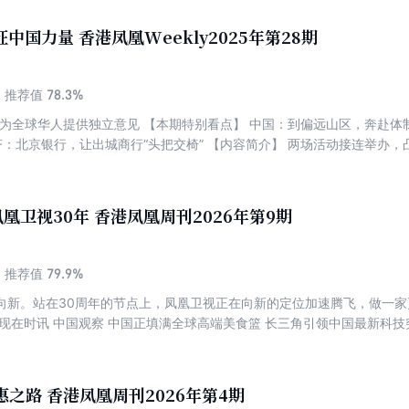
中国力量 香港凤凰Weekly2025年第28期
78.3%
推荐值
——为全球华人提供独立意见 【本期特别看点】 中国：到偏远山区，奔赴体
济：北京银行，让出城商行“头把交椅” 【内容简介】 两场活动接连举办，
在政治上以多边合作为纽带，凝聚发展中国家的共同诉求；也能在精神层
认同。
凰卫视30年 香港凤凰周刊2026年第9期
79.9%
推荐值
向新。站在30周年的节点上，凤凰卫视正在向新的定位加速腾飞，做一
现在时讯 中国观察 中国正填满全球高端美食篮 长三角引领中国最新科技
政策成为外交利器 欧洲青年感受传统与创新交织的中国 中共强调“正确政绩
国推动城市农业智能化发展 全球观察 民调：多数美国人不认可“黄金时代
暮， 移民是解决人口问题的良药吗？ 美国为何60多年来未入侵古巴？ 科
惠之路 香港凤凰周刊2026年第4期
美国发电厂污染急剧上升 非洲展现电动交通工具潜力， 太阳能摩托车穿越6