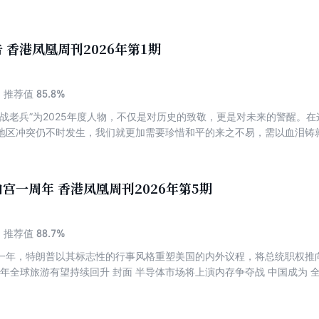
 香港凤凰周刊2026年第1期
85.8%
推荐值
抗战老兵”为2025年度人物，不仅是对历史的致敬，更是对未来的警醒。在
地区冲突仍不时发生，我们就更加需要珍惜和平的来之不易，需以血泪铸
自身的契机 年度人物 《凤凰周刊》 2025年度人物 抗战老兵：于平凡中照见伟大 《凤凰周刊》
提名 中国 2025中国外交： 以战略定力稳大局 中国不能再以跟随者角色
与之共处？ 地方文旅新局： 从“流量”到“留量”的深度变革 “慈悲”生意
宫一周年 香港凤凰周刊2026年第5期
治”是关键 世界 不变与巨变中， 回望不平静的2025年 特朗普归来这一
高市将日本带向何方？ 稳住乱局，李在明开启“务实外交” 中东地区迎来重
革交织下的文明突围
88.7%
推荐值
一年，特朗普以其标志性的行事风格重塑美国的内外议程，将总统职权推向
6年全球旅游有望持续回升 封面 半导体市场将上演内存争夺战 中国成为 
特斯拉 中国杂交水稻种子研究 取得突破性进展 台港澳 香港新任立法会
沿技术 中企主导全球人形
中国车企进军达喀尔拉力赛 越南无法取代中国成为世界工厂 中国利用藻类