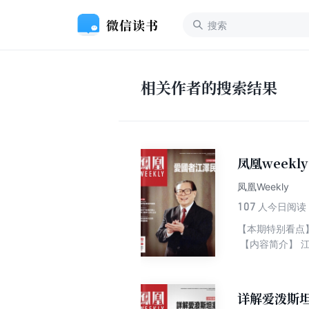
相关作者的搜索结果
凤凰weekl
凤凰Weekly
107
人今日阅读
【本期特别看点
【内容简介】 
着战争、贫困、
详解爱泼斯坦