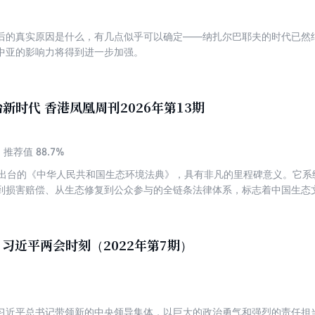
大熊猫迷惜别“晓晓”“蕾蕾” 科技 2026年改变日常生活的消费技术 军情 韩
”机器人明年开售 健康 研究显示：节律紊乱
后的真实原因是什么，有几点似乎可以确定——纳扎尔巴耶夫的时代已然
险 放下完美执念，摆脱“营养陷阱” 卷首语 如何走出对“含毒农药”的治理困
中亚的影响力将得到进一步加强。
国经济新基石 科技自立自强 成果图鉴 地方两会收官， 擘画“十五五”发展
为 中国集成电路突围先锋 考公背后的生意经 鳌太线：一条被低估的“夺命线
新时代 香港凤凰周刊2026年第13期
88.7%
推荐值
12日出台的《中华人民共和国生态环境法典》，具有非凡的里程碑意义。它
到损害赔偿、从生态修复到公众参与的全链条法律体系，标志着中国生态文
中国摸索从美国采购原油 中国新增数字人民币业务运营机构 中国高铁优化宠
港” 台港澳 今年首季香港经济大盘点 香港公共场所持电子烟将属违法 时隔十年，国民党主席再访大
萄酒品牌正在崛起 中国成为全球防治荒漠化领导者 技术自主成为中国国力
y 习近平两会时刻（2022年第7期）
凭借“小犒劳”做大市场机遇 新疆春博会迈出跨境旅游交流重要一步 “义乌
究投入 全球观察 越来越多特朗普支持者后悔投票给他 澳大利亚与印尼青少
国技术 “阿耳忒弥斯2号”飞越月球全记录 环境 中国能源结构正迅速“走
战争：中东核军备竞赛的开始？ 探索 “世界模型”崛起或不可避免 人物 李
习近平总书记带领新的中央领导集体，以巨大的政治勇气和强烈的责任担
格齐：“强硬发言人”与“关键斡旋者” 健康 中东战火助长“末日刷屏”现象 产