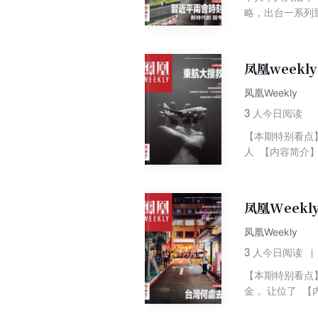
略，出台一系列
欧天然气消费国重
成了许多过去想
由法及典，中国生
入了新时代。
关村论道：当“黑
的美国航空业 
凤凰weekl
凤凰Weekly
3
人今日阅读
【本期特别看点
人 【内容简介
时也希望可以记
凤凰Weekl
凤凰Weekly
3
人今日阅读
【本期特别看点
金， 让位了 
策都无法拯救台