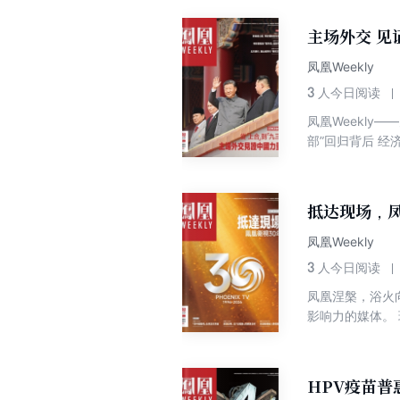
主场外交 见证
凤凰Weekly
3
人今日阅读
凤凰Weekly
部”回归背后 经
桥梁角色：既能
史，唤起共情与
抵达现场，凤
凤凰Weekly
3
人今日阅读
凤凰涅槃，浴火
影响力的媒体。 
源体系 中国免签
年轻人中风靡 中
风险 德国走向迟
HPV疫苗普
环境 2025年