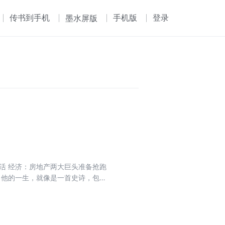
传书到手机
手机版
登录
墨水屏版
生活 经济：房地产两大巨头准备抢跑
。他的一生，就像是一首史诗，包含
新崛起。