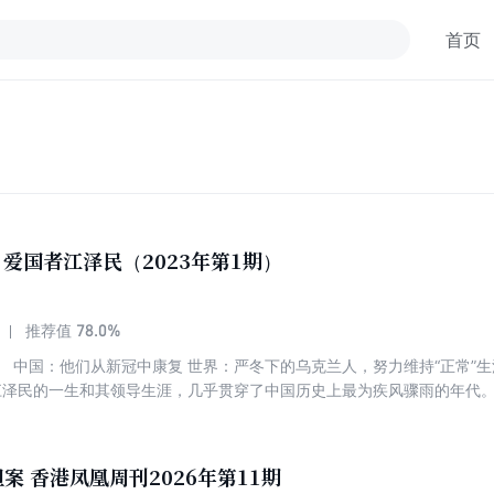
首页
y 爱国者江泽民（2023年第1期）
78.0%
推荐值
】 中国：他们从新冠中康复 世界：严冬下的乌克兰人，努力维持“正常”
江泽民的一生和其领导生涯，几乎贯穿了中国历史上最为疾风骤雨的年代
革命、政治风波、社会动荡、经济改革、国家转型以及中国在国际上的重
案 香港凤凰周刊2026年第11期