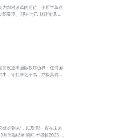
亮相 北约求助私企应对无人机“入
朗内部对改革的期待、伊斯兰革命
新主席 能否带来改变？ 健康 美国
织显现。 现在时讯 财经资讯 中
案”的警示 封面故事 抽象时代来临
二氧化碳“施肥效应”可助沙漠添绿
城市边缘“找地”的人 尘肺阴影下，
器进口地
 中东战火暴露台湾能源安全脆弱性
“人工智能+”打造增长新引擎 中国
 中国零关税举措为非洲创造重要机
录片反思美国社会问题 军情 美以
质晕分布图 地磁反转曾持续7万年
荡前夜重申国际秩序边界：任何国
约好时间” 产业 通用、福特等美国
代中，守住来之不易，亦极其脆弱
线的斩首行动 伊朗剧变 哈梅内伊
花就好 一个普通读者揭露38位作
手赢下尼泊尔大选 经济 “龙虾”爆火
必然会到来”，以及“那一夜在未来
高温纪录 瞬间 华盛顿2026 /