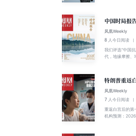
03 / 28
中国时局报告
凤凰Weekly
8
人今日阅读
我们评选“中国
代，地缘摩擦、
语 2026，让AI成为人类重塑
2025年度人物
成为常态，该如何
特朗普重返白
菜乱象，“多元共
倾化与外交失灵，
凤凰Weekly
景图 危机与变
7
人今日阅读
重返白宫后的第
机构预测：202
英两国销量 超越
赴北京重启国共论坛 “一国两制”助澳门成为文化交融典范 中国观察 苏州以制药融合传统底蕴与前
机器人出货量 