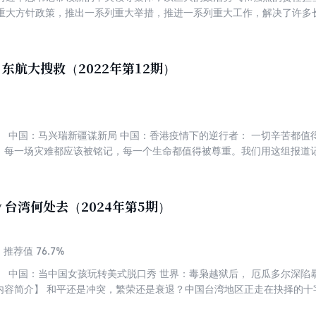
重大方针政策，推出一系列重大举措，推进一系列重大工作，解决了许多
新转向煤炭 卷首语 对水电气须建立常态化的监管机制 朝鲜2026 / 03 /
办而没有办成的大事，推动党和国家政府事业取得历史性成就、发生历史
态环境立法50年 典定山河：中国生态环境法治迈入法典时代 环境公害启
科技”长进产业里 县城游乐园何时摆脱“山寨风” 论文流水线上，一场短暂的
朝鲜旅游或将重启
y 东航大搜救（2022年第12期）
】 中国：马兴瑞新疆谋新局 中国：香港疫情下的逆行者： 一切辛苦都值
】 每一场灾难都应该被铭记，每一个生命都值得被尊重。我们用这组报道记
录下这次搜救中一个个鲜活的个体，和他们为此付出的努力。
y 台湾何处去（2024年第5期）
76.7%
推荐值
】 中国：当中国女孩玩转美式脱口秀 世界：毒枭越狱后， 厄瓜多尔深陷暴
【内容简介】 和平还是冲突，繁荣还是衰退？中国台湾地区正走在抉择的十
湾经济。