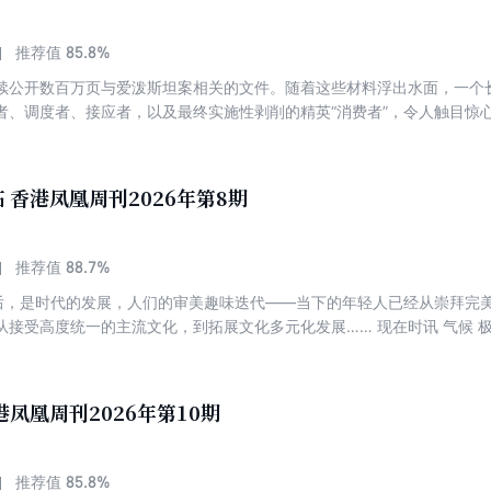
85.8%
推荐值
续公开数百万页与爱泼斯坦案相关的文件。随着这些材料浮出水面，一个
者、调度者、接应者，以及最终实施性剥削的精英“消费者”，令人触目惊心
 细菌活动影响海洋碳循环 瞬间 伊拉克2026 / 03 / 09 封面 纯电
年龄限制 中国华虹集团 欲投产7纳米制程 中国开年经济回升 台港澳 
电所爆炸起火 致一死二伤 中国观察 “斩杀线”与“极致中国化”： 一扇透视
 香港凤凰周刊2026年第8期
张一鸣蝉联中国首富 中国跻身世界科技前列的时代来临 印度“有限放宽”
：中国国际影响力将显著提升 浙江成为中国新经济模式“试验田” 四川“悬
头面临威胁 为减少对美依赖， “中等强国联盟”有新动作 美移民拘留营被
88.7%
推荐值
科技 定期清理“数字垃圾”可减少资源消耗 “流氓”智能体或造成严重安全
背后，是时代的发展，人们的审美趣味迭代——当下的年轻人已经从崇拜完
出“天空卫士”防空反导系统 探索 线粒体能从叶绿体中“夺”氧 为什么猫咪
从接受高度统一的主流文化，到拓展文化多元化发展…… 现在时讯 气候 
的左翼领导人 野田正彰：以文字叩问日本侵略历史 健康 研究：过量摄入蛋
 全球变暖与极寒天气为何同时存在？ 文化 冬奥会火炬之旅体现“创造和包
什么？ 封面故事 详解爱泼斯坦案 爱泼斯坦文件震动全球 中国 “十五五
 01 / 30 封面 中国厂商掌握六成日本电视市场 中国实行 “数字人民币”计付利息 中国刑事案件量 
革新” AI时代，重新认识文科 个人电脑进法庭争议
定 全球造船业主导地位 台港澳 蒋万安民调大幅领先绿营对手 香港火灾
港凤凰周刊2026年第10期
导权 中国观察 中国着力提升人民币全球影响力 中国厂商押注电视行业复
噪行动成效显著 中国汽车品牌赢得欧洲消费者青睐 中企在太空旅游领域
成亚太市场有力竞争者 全球观察 金银价格为何剧烈波动？ 全球工业金属面
85.8%
推荐值