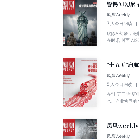
警惕AI幻象
成良性循环 全球
斗赛 “日本版星
凤凰Weekly
得期待的新书 军
7
人今日阅读
健康 无需依赖减
破除AI幻象，
互动进入新阶段 
在时讯 封面 A
华，成果“超出预
北捷运袭击案嫌
“反焦虑” 赴港
统集成”实力增强
(上期) 电视成像
业生产 中国科
从黄易到古天乐
“十五五”启航
寒加剧加沙人道主
商业化进程 绿
凤凰Weekly
500年写作史 
5
人今日阅读
源公司首次将轮椅
在“十五五”的
年纪越大醒得越早
态、产业协同的全
AI“造伪”冲击
老年人热衷“复古
龄化”考验 双面
洲国家 对华偿还
部环境对香港有利
凤凰weekl
好者成北京冬日风
读 中国打造“绿
凤凰Weekly