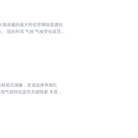
长期潜藏的庞大性犯罪网络显露轮
。 现在时讯 气候 气候变化或导致
动汽车电池全球份额，中企占七成 欧洲新
中东战事冲击香港，有风险也有机遇
中美相互认知的窗口 福布斯2026
中企投资限制 中国智能家电产业加
崖村”成乡村旅游新热点 全球观察
批“比监狱还糟糕” 美以伊战事或引
威胁 军情 数字基础设施成军事打击
美精英式偶像，变成追捧草根红
落地时总能脚着地？ 人物 桑切斯：
极地气候特征提供关键线索 木星与
白质对身体无益 卷首语 九郎山站
容” “银发创作者”成为社媒新力量
”航向标 刘伟平：科技自立自强，
创下本世纪
独立委员会举行指示会议 台湾正在
苏 外企争相进入中国即时零售市场
奋起直追 中国将禁用隐藏式汽车门
临“战略性紧缺” 阅读 自传体写作