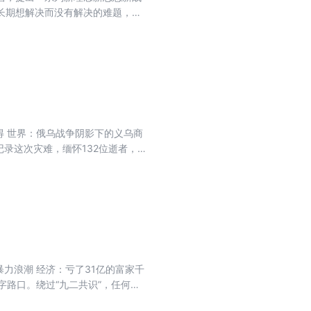
长期想解决而没有解决的难题，办
 19 封面故事 中国环保法治新时代
性变革，推动中国特色社会主义进
示录：水俣病暴发70年 中国 中
逃离 世界 特朗普围伊“救”俄 失控
得 世界：俄乌战争阴影下的义乌商
录这次灾难，缅怀132位逝者，同
力浪潮 经济：亏了31亿的富家千
字路口。绕过“九二共识”，任何政