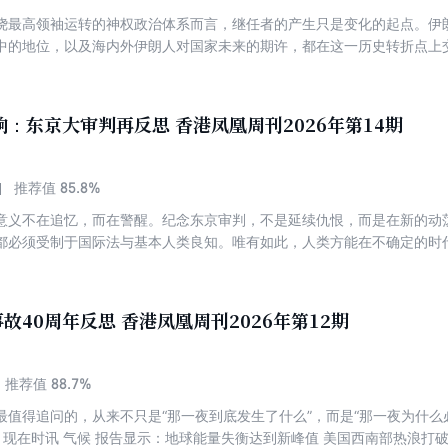
文学 7岁和70岁 共读同一本经典 军情 美国新款“艾布拉姆斯”坦克原型车
绕最高领袖运转的神权政治体系而言，继任者的产生只是变化的起点。伊
彗星并非哈雷首先发现 新血型破解50年未解谜题 人物 特朗普提名的美联储
中的地位，以及海内外伊朗人对国家未来的期许，都在这一历史转折点上交
类唱主角 世卫：全球近四成癌症病例可预防 卷首语 1614万元“窗口腐败
全球经济？ 美国经济的“滞胀”之忧 气候 中国将积极引领全球气候治理 
的流量密码 揽佬，和一场被他拒绝定义的走红 中国 宏福苑：一次别离 在
/ 03 / 04 封面 中东风险正在波及工业原材料 中国官方将用AI 创造就业机会 报告：欧洲成最大武
界
活性应对复杂环境挑战 台港澳 香港对接“十五五”规划更要发挥独特优势
响：东京大审判再反思 香港凤凰周刊2026年第14期
2035年宏伟目标迈出关键一步 中国力争掌握高科技领域主导权 中国深化
化为实力 从热播剧《太平年》看中国战略焦点 中国茶产业拓展海外市场
销售回升超预期 全球观察 阿根廷民众通胀下艰难维持生计 奥斯卡提名纪
85.8%
推荐值
蔓延 乌克兰部署将武装机器人投入战场 探索 全新GPS+模型勾勒暗物
意义不在追忆，而在警醒。纪念东京审判，不是延续仇恨，而是在新的动
阿特伍德：拥有科学直觉的“天生故事高手” 健康 预防季节性过敏：“跟鼻子
都必须受制于国际法与基本人类良知。唯有如此，人类方能在不确定的时
淘汰吗？ 卷首语 正视并消解公共政策的负面效应 封面故事 一次踏破红
伊时代，伊朗何去何从？ 伊朗危机搅动全球 中国 对话李方慧：开自己的
对等关税”被判违法， 特朗普却不想还钱 墨西哥再陷毒品暴力浪潮 前说唱歌
的“冰火两重天”
故40周年反思 香港凤凰周刊2026年第12期
88.7%
推荐值
最值得追问的，从来不只是“那一夜到底发生了什么”，而是“那一夜为什么
 现在时讯 气候 报告显示：地球能量失衡达到新峰值 美国西南部热浪打破3月