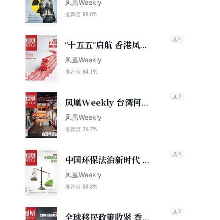
反思 香港凤凰周刊
凤凰Weekly
2026年第12期
88.8%
推荐值
4
“十五五”启航 香港凤凰
周刊2026年第7期
凤凰Weekly
84.1%
推荐值
3
凤凰Weekly 台湾何处
去（2024年第5期）
凤凰Weekly
76.7%
推荐值
3
中国环保法治新时代 香
港凤凰周刊2026年第13
凤凰Weekly
期
88.8%
推荐值
3
全球移民政策收紧 香港