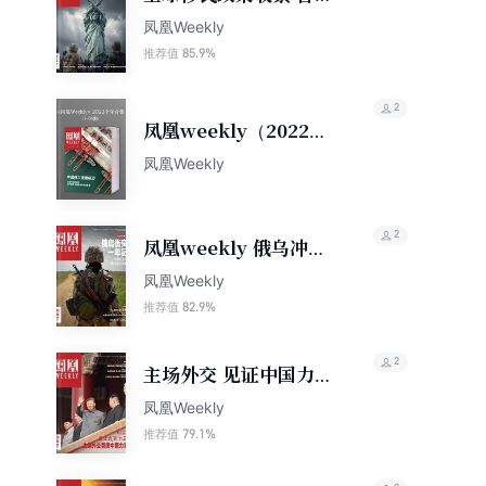
凤凰周刊2026年第2期
凤凰Weekly
85.9%
推荐值
2
凤凰weekly（2022年
全年合集）
凤凰Weekly
2
凤凰weekly 俄乌冲突
一年纪（2023年第6
凤凰Weekly
期）
82.9%
推荐值
2
主场外交 见证中国力量
香港凤凰Weekly2025
凤凰Weekly
年第28期
79.1%
推荐值