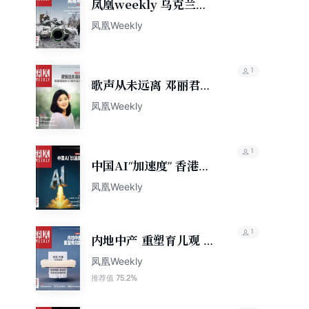
凤凰weekly 乌克兰危
机两周年（2024年第6
凤凰Weekly
期）
1
歌声从未远离 邓丽君逝
世30周年纪念 香港凤凰
凤凰Weekly
Weekly2025年第13期
1
中国AI“加速度” 香港凤
凰Weekly2025年第15
凤凰Weekly
期
1
内地中产 重塑育儿观 香
港凤凰Weekly2025年
凤凰Weekly
第29期
75.2%
推荐值