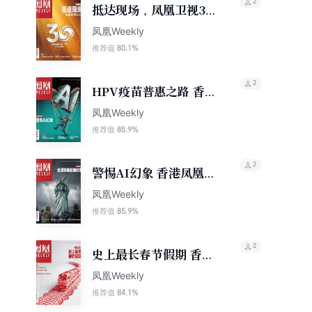
2
抵达现场，凤凰卫视30
年 香港凤凰周刊2026
凤凰Weekly
年第9期
80.1%
推荐值
2
HPV疫苗普惠之路 香港
凤凰周刊2026年第4期
凤凰Weekly
85.9%
推荐值
2
警惕AI幻象 香港凤凰周
刊2026年第3期
凤凰Weekly
85.9%
推荐值
2
史上最长春节假期 香港
凤凰周刊2026年第6期
凤凰Weekly
84.1%
推荐值