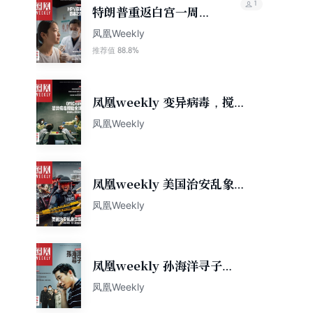
1
特朗普重返白宫一周年
香港凤凰周刊2026年第
凤凰Weekly
5期
88.8%
推荐值
凤凰weekly 变异病毒，搅动
全球（2022年第1期）
凤凰Weekly
凤凰weekly 美国治安乱象详
解（2022年第2期）
凤凰Weekly
凤凰weekly 孙海洋寻子
（2022年第3期）
凤凰Weekly