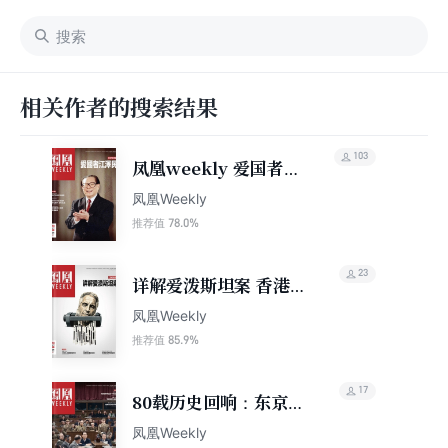
相关作者的搜索结果
103
凤凰weekly 爱国者江
泽民（2023年第1期）
凤凰Weekly
78.0%
推荐值
23
详解爱泼斯坦案 香港凤
凰周刊2026年第11期
凤凰Weekly
85.9%
推荐值
17
80载历史回响：东京大
审判再反思 香港凤凰周
凤凰Weekly