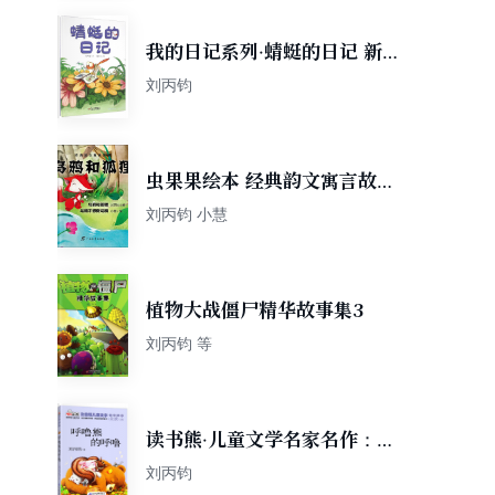
我的日记系列·蜻蜓的日记 新
版
刘丙钧
虫果果绘本 经典韵文寓言故
事：乌鸦和狐狸
刘丙钧 小慧
植物大战僵尸精华故事集3
刘丙钧 等
读书熊·儿童文学名家名作：呼
噜熊的呼噜（注音版）
刘丙钧