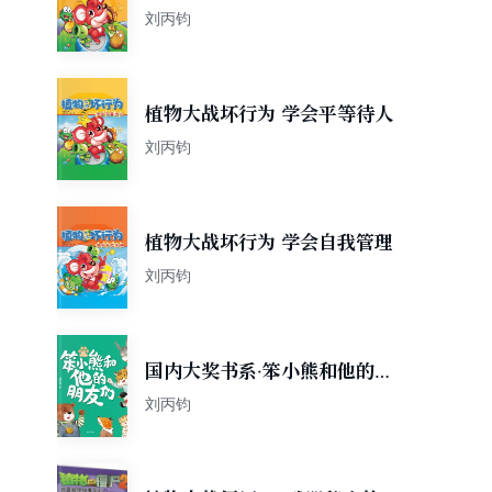
刘丙钧
植物大战坏行为 学会平等待人
刘丙钧
植物大战坏行为 学会自我管理
刘丙钧
国内大奖书系·笨小熊和他的朋
友们
刘丙钧