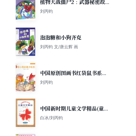
植物大战僵尸2：武器秘密故
事系列11
刘丙钧
泡泡糖和小狗齐克
刘丙钧 文/唐云辉 画
中国原创图画书红袋鼠书系：
笨小熊的魔力电话
刘丙钧
中国新时期儿童文学精品(童话
卷)
白冰/刘丙钧