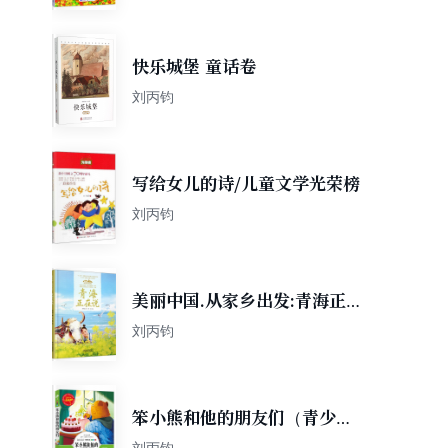
快乐城堡 童话卷
刘丙钧
写给女儿的诗/儿童文学光荣榜
刘丙钧
美丽中国.从家乡出发:青海正
在说
刘丙钧
笨小熊和他的朋友们（青少版
新阅读）中小学课外阅读书籍
刘丙钧