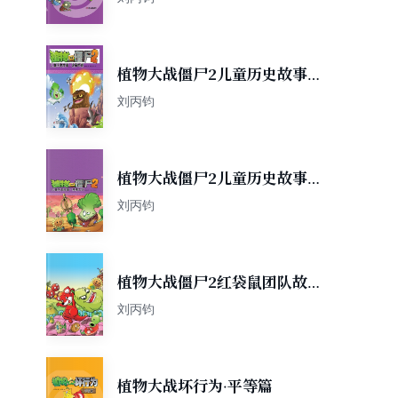
植物大战僵尸2儿童历史故事·
北宋时期
刘丙钧
植物大战僵尸2儿童历史故事·
隋唐五代
刘丙钧
植物大战僵尸2红袋鼠团队故
事5
刘丙钧
植物大战坏行为·平等篇