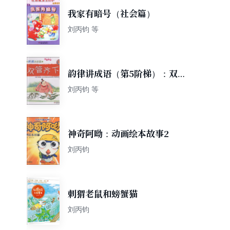
我家有暗号（社会篇）
刘丙钧 等
韵律讲成语（第5阶梯）：双
管齐下（附精美动画光盘1
刘丙钧 等
张）
神奇阿呦：动画绘本故事2
刘丙钧
刺猬老鼠和螃蟹猫
刘丙钧