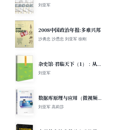
刘亚军
2008中国政治年报:多难兴邦
沙勇忠 沙恿忠 刘亚军 徐刚
杂史馆·君临天下（1）：从秦
始皇到曹操
刘亚军
数据库原理与应用（微视频
版）/教育部高等学校电工电子
刘亚军 高莉莎
基础课程教学指导分委员会推
荐教材