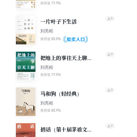
77.9%
推荐值
5
一片叶子下生活
刘亮程
82.5%
推荐值
4
把地上的事往天上聊
（刘亮程作品）
刘亮程
77.5%
推荐值
3
马和狗（轻经典）
刘亮程
83.9%
推荐值
2
捎话（第十届茅盾文学