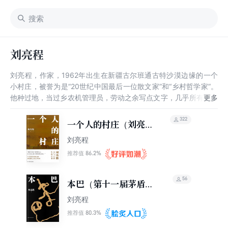
刘亮程
刘亮程，作家，1962年出生在新疆古尔班通古特沙漠边缘的一个
小村庄，被誉为是“20世纪中国最后一位散文家”和“乡村哲学家”。
他种过地，当过乡农机管理员，劳动之余写点文字，几乎所有文字
都在写自己生活多年的一个村子。著有诗集《晒晒黄沙梁的太
阳》，散文集《风中的院门》《一个人的村庄》《库车》等。
322
一个人的村庄（刘亮程
2019年1月22日，所著《捎话》获得“第十五届《当代》长篇小说
作品）
刘亮程
年度佳作”第8名。
86.2%
推荐值
56
本巴（第十一届茅盾文
学奖获奖作品）
刘亮程
80.3%
推荐值