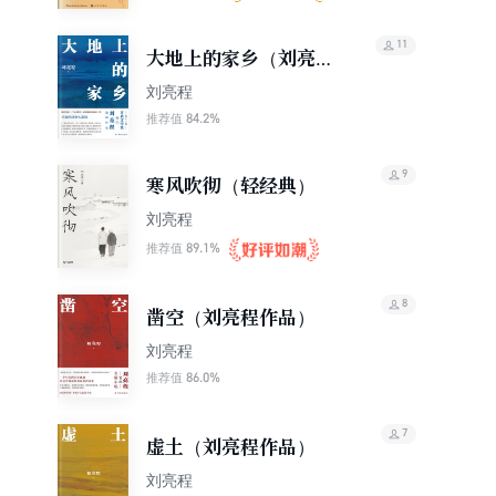
11
大地上的家乡（刘亮程
作品）
刘亮程
84.2%
推荐值
9
寒风吹彻（轻经典）
刘亮程
89.1%
推荐值
8
凿空（刘亮程作品）
刘亮程
86.0%
推荐值
7
虚土（刘亮程作品）
刘亮程