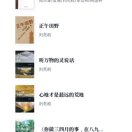
高尔泰/金雁/刘亮程/章诒和/阎连科
正午田野
刘亮程
听万物的灵说话
刘亮程
心地才是最远的荒地
刘亮程
《你做三四月的事，在八九月