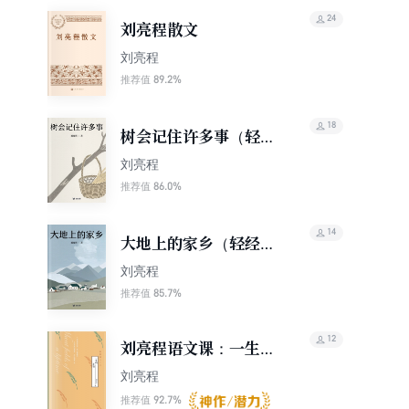
24
刘亮程散文
刘亮程
89.2%
推荐值
18
树会记住许多事（轻经
典）
刘亮程
86.0%
推荐值
14
大地上的家乡（轻经
典）
刘亮程
85.7%
推荐值
12
刘亮程语文课：一生的
麦地
刘亮程
92.7%
推荐值