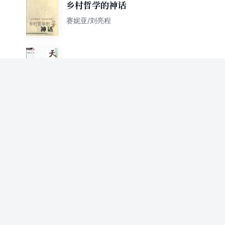
乡村哲学的神话
赛妮亚/刘亮程
天边尘土
刘亮程 孟繁华
站在黄沙梁边上
刘亮程
我改变的事物（刘亮程 名家散
文经典 精装插图版）
刘亮程