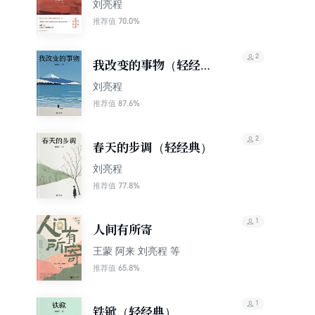
奖入围作品）
刘亮程
70.0%
推荐值
2
我改变的事物（轻经
典）
刘亮程
87.6%
推荐值
2
春天的步调（轻经典）
刘亮程
77.8%
推荐值
1
人间有所寄
王蒙 阿来 刘亮程 等
65.8%
推荐值
1
铁锨（轻经典）