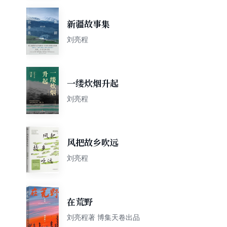
新疆故事集
刘亮程
一缕炊烟升起
刘亮程
风把故乡吹远
刘亮程
在荒野
刘亮程著 博集天卷出品