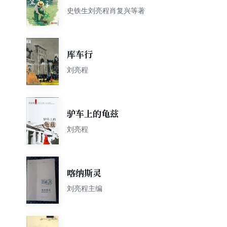
自有答案》
史铁生刘亮程肖复兴等著
库车行
刘亮程
驴车上的龟兹
刘亮程
喀纳斯灵
刘亮程主编