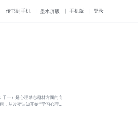
传书到手机
手机版
登录
墨水屏版
：千一）是心理励志题材方面的专
康，从改变认知开始”“学习心理学
绪，优化工作状态”“管理压力，激
帮助广大读者从滋养心灵中汲取奋进