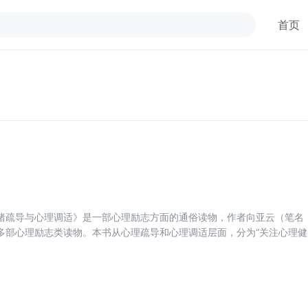
首页
绪疏导与心理调适》是一部心理励志方面的通俗读物，作者向亚云（笔名
多部心理励志类读物。本书从心理疏导和心理调适层面，分为“关注心理健
界”“积极疏导，把负面心理赶去出”“学会调适，拥抱更好的自己”“控制情
“重塑良好性格，打造和谐人脉圈”“”做好心理保健，拥抱幸福人生“八章，
生的智慧。