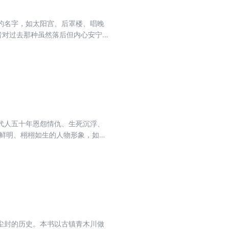
的名字，如太阳宫、后罩楼、唱晚
者对过去那种虽然落后但内心安宁
”，几十年离别故乡的生活经历，
现代化北京及当代北京人的珍贵记
失落，胡同拆迁，邻里无寻。旧日
散了……
代人五十年恩怨情仇、生死沉浮、
格鲜明、栩栩如生的人物形象，如生
至而耗尽心力的大妞，热心助人却时
子、门墩、坠儿等年轻人。小说在
尘封的历史。本书以古镇青木川做