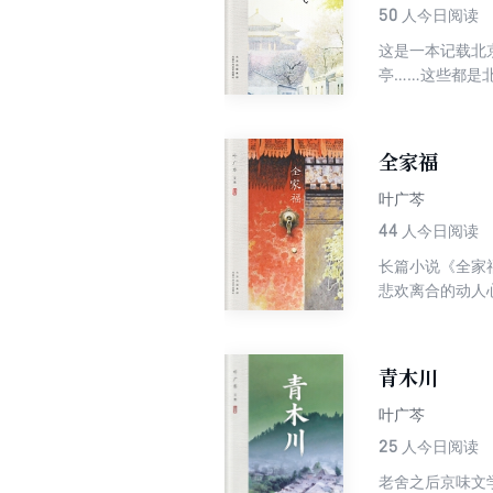
50
人今日阅读
这是一本记载北
亭……这些都是
的生活的眷恋与
让她在写作中倾
忆。这是一代人
全家福
感觉已经走远，
叶广芩
44
人今日阅读
长篇小说《全家
悲欢离合的动人
性耿直，以“平
刻不忘“敌情”
社会嬗变中展开
青木川
叶广芩
25
人今日阅读
老舍之后京味文