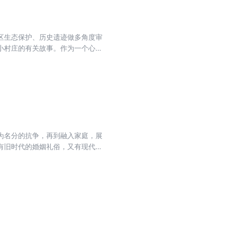
区生态保护、历史遗迹做多角度审
小村庄的有关故事。作为一个心怀
本书中，从傥骆古道、老县城，到
。 在这本书里，作家以高超的笔
为名分的抗争，再到融入家庭，展
有旧时代的婚姻礼俗，又有现代晚