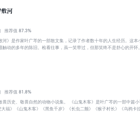
长大。八十年代以后，中日关系逐渐改善，其中有些长大的日本孩子回到
罗敷河
环境、文化的不同使他们很难融入日本社会。这些作品无论在结构还是笔
87.3%
推荐值
敷河》是作家叶广芩的一部散文集，记录了作者数十年的人生经历。这本
愿触动的多年的陈旧。检看往事，虽一笑带过，但那笑终不是舒心的开怀
料就不得不细细筛拣、分析。有些章节作者是流着泪写的，有些章节是将
而是在一刀一刀地解剖自己。写她的长处，她的弱点，她的随和，她的狂
81.8%
推荐值
敬畏历史、敬畏自然的动物小说集。 《山鬼木客》是叶广芩的一部中篇
老虎大福》《山鬼木客》《黑鱼千岁》《长虫二颤》《猴子村长》《乌鸦卡
似与动物相关，其实是借题写人，敬畏生命、敬畏历史、敬畏自然。《套
角，童真的笔调，具有散文化的风格。《岸边》《学车轶事》《孪生》《
彩，显示出了作家强劲的创作能力。