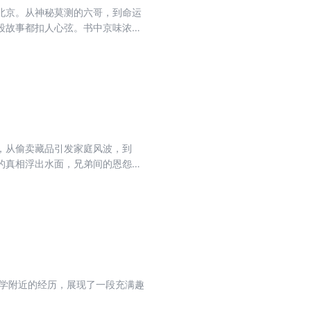
老北京。从神秘莫测的六哥，到命运
段故事都扣人心弦。书中京味浓
，从偷卖藏品引发家庭风波，到
年的真相浮出水面，兄弟间的恩怨情
小学附近的经历，展现了一段充满趣