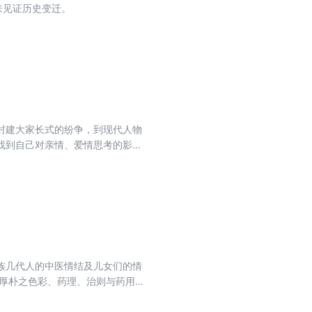
来见证历史变迁。
封建大家长式的纷争，到现代人物
找到自己对亲情、爱情思考的影
族几代人的中医情结及儿女们的情
连厚朴之色彩、药理、治则与药用隐
《霞》五篇都是与日本有关的作品。
一些孤残儿童，这些孩子大都由善