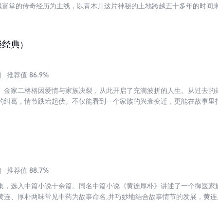
”魏富堂的传奇经历为主线，以青木川这片神秘的土地跨越五十多年的时间
轻经典）
86.9%
推荐值
。金家二格格因爱情与家族决裂，从此开启了充满波折的人生。从过去的
的纠葛，情节跌宕起伏。不仅能看到一个家族的兴衰变迁，更能在故事里
动心灵的阅读体验。
88.7%
推荐值
集，选入中篇小说十余篇。同名中篇小说《黄连厚朴》讲述了一个御医家
黄连、厚朴两味常见中药为故事命名,并巧妙地结合故事情节的发展，黄
,呈现出作家对于生死、情感的大爱和理解。《风》《霜》《雾》《雨》
，写到了慰安妇劫后余生的悲惨生活，还写了日本投降时曾在中国留下的