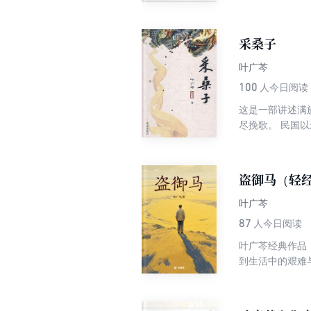
为轴线，冠以十
的价值观念、北
时慢慢品来悠远
采桑子
接体验与研习、
非比寻常的魅力
叶广芩
100
人今日阅读
这是一部讲述满
尽挽歌。 民国以还，大宅门儿里的满人四散，金家十四个兄妹及亲友各奔西东：长子反叛皇族当了军统，长女为票戏痴迷一
生，次子因萧墙
时代风云、人世沧桑与文化嬗变，令人掩
子?谁翻乐府凄
盗御马（轻
释怀，娓娓道来
厚，是从生活深
叶广芩
87
人今日阅读
叶广芩经典作品
到生活中的艰难
无奈。