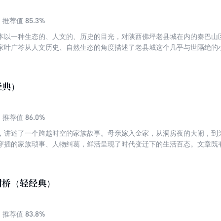
85.3%
推荐值
本以一种生态的、人文的、历史的目光，对陕西佛坪老县城在内的秦巴山
家叶广芩从人文历史、自然生态的角度描述了老县城这个几乎与世隔绝的
文关怀精神的女作家，她对这里的人文历史及自然生态赋予了深切关注。
动物们、树木们，每一个处都真实存在、有据可查，在百姓口中广为流传
了一幅陕南秦巴山区迷人旖旎的自然、人文风情画卷。
经典）
86.0%
推荐值
，讲述了一个跨越时空的家族故事。母亲嫁入金家，从洞房夜的大闹，到
穿插的家族琐事、人物纠葛，鲜活呈现了时代变迁下的生活百态。文章既
撞。
谢桥（轻经典）
83.8%
推荐值