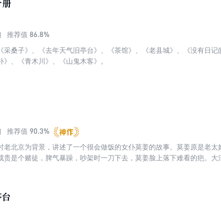
十册
86.8%
推荐值
《采桑子》、《去年天气旧亭台》、《茶馆》、《老县城》、《没有日记
朴》、《青木川》、《山鬼木客》。
90.3%
推荐值
时老北京为背景，讲述了一个很会做饭的女仆莫姜的故事。莫姜原是老太
成贵是个赌徒，脾气暴躁，吵架时一刀下去，莫姜脸上落下难看的疤。大
了叶府做仆人。多年后，讨饭的刘成贵领着在外面相好的娼妓所生的无爹
钱的信物，帮他拉扯孩子。“我”开始很鄙视刘成贵，“三年自然灾害”时期，
上眼的酸豆汁了。“文革”时期，莫姜和刘成贵养大的孩子“闹革命”，来革
亭台
管不了，开煤气自杀了。《豆汁记》是叶广芩近年来的中短篇小说集，收
元媒》等著名作品。