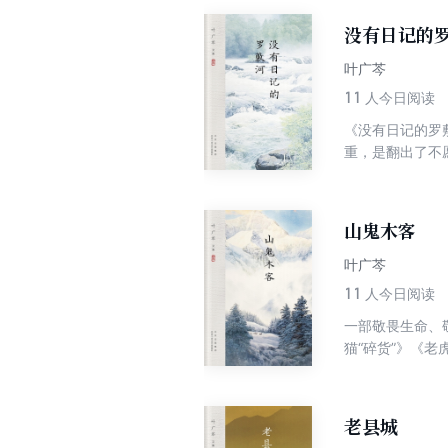
良的中国人抚养
没有日记的
国长大的孩子，
叶广芩
11
人今日阅读
《没有日记的罗
重，是翻出了不
出来，酿制的原
者不是在写作，
其中。
山鬼木客
叶广芩
11
人今日阅读
一部敬畏生命、
猫“碎货”》《
没》等九篇，看
不长，童真的视
构设置上也很出
老县城