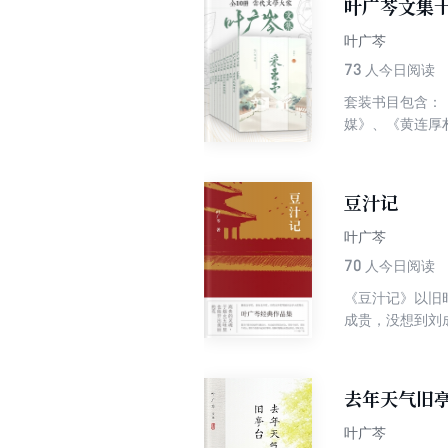
叶广芩文集
叶广芩
73
人今日阅读
套装书目包含：
媒》、《黄连厚
豆汁记
叶广芩
70
人今日阅读
《豆汁记》以旧
成贵，没想到刘
投无路的莫姜进
卖太妃留下的值
企盼着刘成贵不
去年天气旧
和瘫痪的刘成贵
《豆汁记》《状
叶广芩