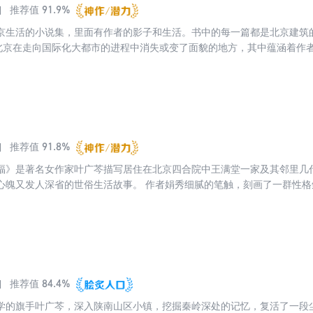
91.9%
推荐值
京生活的小说集，里面有作者的影子和生活。书中的每一篇都是北京建筑
北京在走向国际化大都市的进程中消失或变了面貌的地方，其中蕴涵着作
追念。作者自小生活在北京，后来插队去了陕西，并由此成了一个“西北人
注了更多的深情。可以说，作者用饱蘸浓情之笔写出的这些地方，是留给
的记忆，也是一代人的足迹。多年之后，作者茫然四顾，亲人老去，家族
连同那些明明灭灭的故事一起隐于历史的深处，如同一阵阵的风，淡了、
91.8%
推荐值
福》是著名女作家叶广芩描写居住在北京四合院中王满堂一家及其邻里几
心魄又发人深省的世俗生活故事。 作者娟秀细腻的笔触，刻画了一群性
如水，直如线一为人生准则的古建队长王满堂，倾心顾家，对儿孙呵护备
观念的治保主任刘婶，时乖命蹇却对生活泰然达观的周大夫，以及柱子、刨
故事、深化了爱国爱家、热爱生活、数爱生命的主题。
84.4%
推荐值
学的旗手叶广芩，深入陕南山区小镇，挖掘秦岭深处的记忆，复活了一段