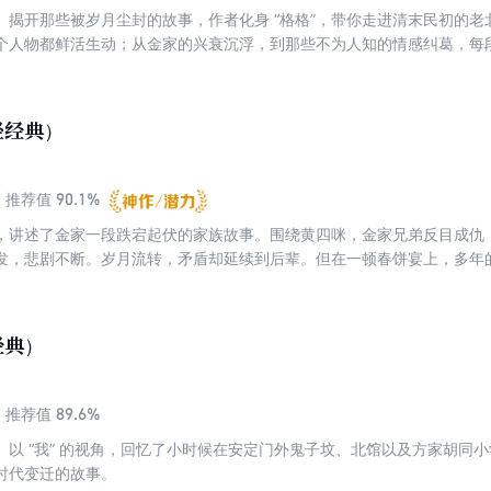
。揭开那些被岁月尘封的故事，作者化身 “格格”，带你走进清末民初的
个人物都鲜活生动；从金家的兴衰沉浮，到那些不为人知的情感纠葛，每
北京的风情画卷。
轻经典）
90.1%
推荐值
，讲述了金家一段跌宕起伏的家族故事。围绕黄四咪，金家兄弟反目成仇
互揭发，悲剧不断。岁月流转，矛盾却延续到后辈。但在一顿春饼宴上，多
经典）
89.6%
推荐值
。以 “我” 的视角，回忆了小时候在安定门外鬼子坟、北馆以及方家胡同
时代变迁的故事。