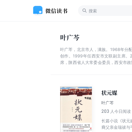
叶广芩
叶广芩，北京市人，满族。1968年分
创作。1999年任西安市文联副主席
席，陕西省人大常委会委员，西安市政
学奖；长篇纪实文学《没有日记的罗敷
人艺话剧，担任《茶馆》电视剧编剧。
状元媒
叶广芩
203
人今日阅读
长篇小说《状元
裔父亲金瑞祓与