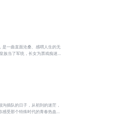
背景百年的人物众生相、北京百姓
，如同一瓶陈放多年的佳酿，夜静
巧、精心创作。她对传统文化的直
义的艺术风格，都赋予了这部作品
，是一曲直面沧桑、感喟人生的无
弟的飘零，展现出中国近百年间的
亦然。写没落而不颓放，叹沧桑终能
，较之一般京味小说更为浓郁、醇
顺沟插队的日子，从初到的迷茫，
你感受那个特殊时代的青春热血与