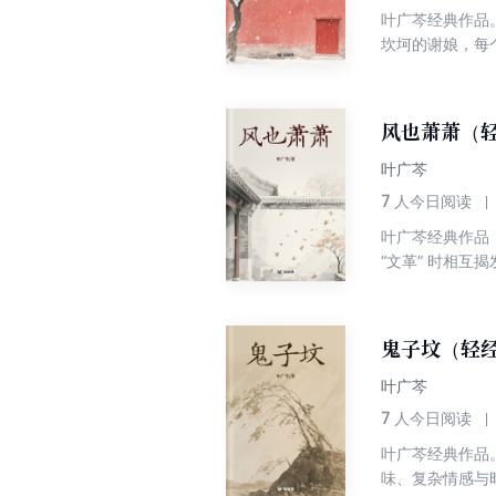
叶广芩经典作品
坎坷的谢娘，每
郁，宛如一幅老
风也萧萧（
叶广芩
7
人今日阅读
叶广芩经典作品
“文革” 时相
仇也迎来转折。
鬼子坟（轻
叶广芩
7
人今日阅读
叶广芩经典作品
味、复杂情感与