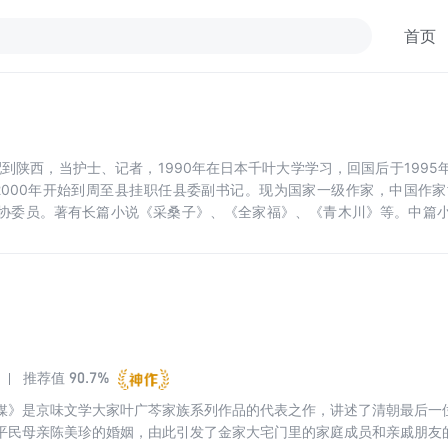
首页
配到陕西，当护士、记者，1990年在日本千叶大学学习，回国后于199
。2000年开始到周至县挂职任县委副书记。现为国家一级作家，中国作
协委员。著有长篇小说《采桑子》、《全家福》、《青木川》等。中篇
河》获全国少数民族文学骏马奖。多部作品被编为电影，如《红灯停绿
90.7%
推荐值
媒》是京味文学大家叶广芩家族系列作品的代表之作，讲述了清朝最后一
平民母亲陈美珍的婚姻，由此引发了金家大宅门里的家庭成员和亲戚朋友的