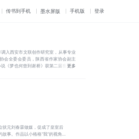
传书到手机
手机版
登录
墨水屏版
5年调入西安市文联创作研究室，从事专业
家协会全委会委员，陕西省作家协会副主
小说《梦也何曾到谢桥》获第二届鲁迅文
灯行》，长篇小说《全家福》改编为北京
位状元刘春霖做媒，促成了皇室后
故事。作品以小格格“我”的视角