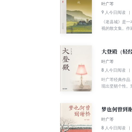
叶广芩
9
人今日阅读
《老县城》是一
视的散文集。作
历史责任感和人
土匪、老百姓、
力，为读者展开
大登殿（轻
叶广芩
8
人今日阅读
叶广芩经典作品
现出坚韧个性。
辈的情感观念碰
梦也何曾到
叶广芩
8
人今日阅读