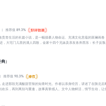
一部京剧戏名写成。从辛亥革命开始到改革开放的今天，跳跃性地写出了
京社会的风土人情。那些个细节，那些个欢乐，那些个拾掇不起来的零碎
绵长，回味无穷。叶广芩动用了她独特、难忘、熟悉的生活素材，构思精
对世事交变的敏锐感知，以及自身修养所具有的学识与胸襟，加之现实主
。
89.3%
推荐值
族贵胄生活的长篇小说，是一幅描摹人物命运、充满文化意蕴的斑斓画卷
之祸无奈自尽，次女追求自由婚姻被逐家门……一个世家的败落，一群子
卷三叹。 “采桑子”，本为词牌，此书名借用之。著名满族词人纳兰性德所著《采桑
凉曲》，曾被梁启超先生赞为“时代哀音”，称其“眼界大而感慨深”，此书
经典）
，不瘟不躁，从容舒展中饱溢书卷翰墨之气，实有大家遗风。其“京味儿”
层涌流出来的上层老北京的情趣与意蕴，具有独特的艺术魅力。
90.3%
推荐值
，走进那段充满酸甜苦辣的知青时光。作者以亲身经历，讲述了在陕北后
与欢乐，再到离别与重逢，故事真挚感人。文中人物鲜活，情节生动，让