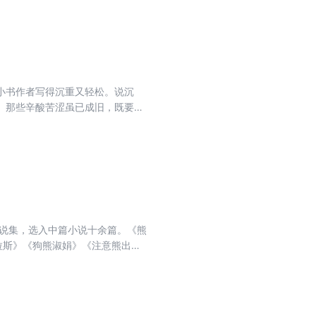
了自己的祖国。但他们毕竟是在中
法上，都彰显了作者深厚的功力。
小书作者写得沉重又轻松。说沉
。那些辛酸苦涩虽已成旧，既要写
从未向人道出的事情和盘托出。作
傲，她的成功，她的失败……尽在
小说集，选入中篇小说十余篇。《熊
拉斯》《狗熊淑娟》《注意熊出
儿》是作者的一篇早期作品，篇幅
上镜》等题材比较广泛，作品在结