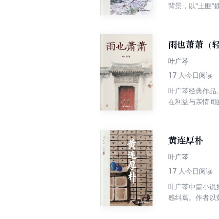
背景，以“土匪
雨也萧萧（
叶广芩
17
人今日阅读
叶广芩经典作品
在利益与亲情间
子，收获一次触
黄连厚朴
叶广芩
17
人今日阅读
叶广芩中篇小说
感纠葛。作者以
喻贯穿全文始末
写到了日军侵华