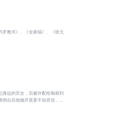
的罗敷河》、《全家福》、《状元
妃身边的宫女，后被许配给御厨刘
清倒台后他抛开莫姜不知音信，走
的孩子，到叶府找到莫姜，莫姜变
莫姜巧妇难为无米之炊，“我”只好
病入膏肓的四爷的命，七十岁的莫姜
录了《黄连·厚朴》《醉也无聊》