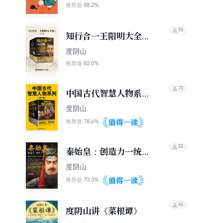
88.2%
推荐值
90
知行合一王阳明大全集
（全六册）
度阴山
82.0%
推荐值
72
中国古代智慧人物系列
（共7册）
度阴山
78.6%
推荐值
52
秦始皇：创造力一统天
下
度阴山
73.3%
推荐值
46
度阴山讲《菜根谭》