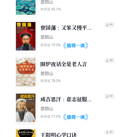
度阴山
82.1%
推荐值
44
曾国藩：又笨又慢平天
下
度阴山
79.3%
推荐值
40
围炉夜话全是老人言
度阴山
78.3%
推荐值
40
成吉思汗：意志征服世
界（全新修订版）
度阴山
77.5%
推荐值
36
王阳明心学口诀