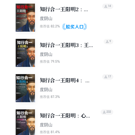
14
知行合一王阳明2：四
句话读懂阳明心学
度阴山
82.2%
推荐值
9
知行合一王阳明3：王阳
明家训
度阴山
79.5%
推荐值
17
知行合一王阳明4： 轻
轻松松读懂《传习录》
度阴山
87.3%
推荐值
232
知行合一王阳明：心学
日课21天
度阴山
81.4%
推荐值