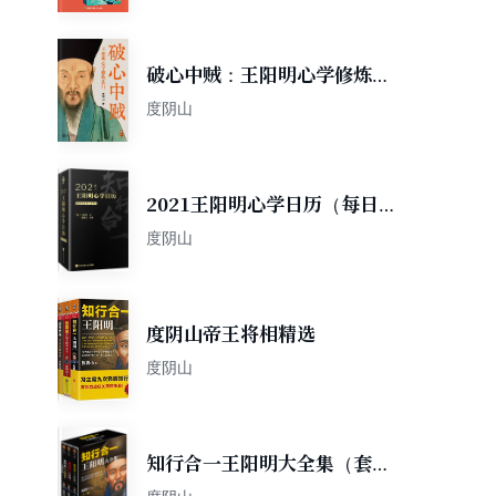
破心中贼：王阳明心学修炼法
门
度阴山
2021王阳明心学日历（每日一
句心学名言，每月一则心学故
度阴山
事，日积月累通晓知行合一！
全新升级）
度阴山帝王将相精选
度阴山
知行合一王阳明大全集（套装
共3册）（全面解读知行合一