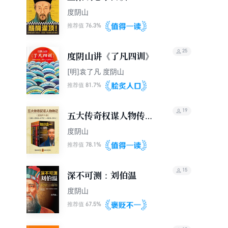
度阴山
76.3%
推荐值
25
度阴山讲《了凡四训》
[明]袁了凡 度阴山
81.7%
推荐值
19
五大传奇权谋人物传记
（全集）
度阴山
78.1%
推荐值
15
深不可测：刘伯温
度阴山
67.5%
推荐值