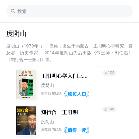
度阴山
度阴山（1979年-），汉族，出生于内蒙古，王阳明心学研究、普
及者，历史作家。 2014年度阴山先后出版《帝王师：刘伯温》
《知行合一王阳明》等。
1127
王阳明心学入门三步
走（全三册）
度阴山
83.8%
推荐值
1007
知行合一王阳明
度阴山
78.3%
推荐值