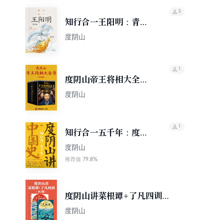
3
知行合一王阳明：青少
版
度阴山
1
度阴山帝王将相大全集
（全8册）
度阴山
1
知行合一五千年：度阴
山讲中国史.2
度阴山
79.8%
推荐值
度阴山讲菜根谭+了凡四训
（全2册）
度阴山