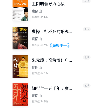
12
王阳明领导力心法
度阴山
84.5%
推荐值
6
曹操：打不死的乐观主
义者
度阴山
68.9%
推荐值
3
朱元璋：高筑墙！广积
粮！缓称王！
度阴山
64.1%
推荐值
3
知行合一五千年：度阴
山讲中国史（独家定制
度阴山
版）
74.5%
推荐值