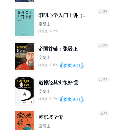
185
阳明心学入门十讲（微
信读书特别版）
度阴山
82.2%
推荐值
134
帝国首辅：张居正
度阴山
83.5%
推荐值
123
道德经其实很好懂
度阴山
83.7%
推荐值
93
苏东坡全传
度阴山