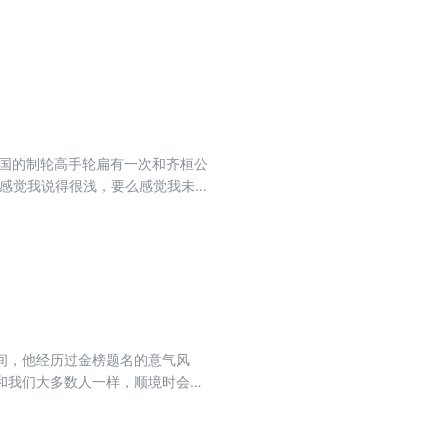
创属于他一个人的时代“万历中
阿的理想主义者，却在亲历腥风血雨
不顾同僚鄙夷，勾结太监冯保，登
领，起用贪官殷正茂平定西南叛
习气，使政令“虽万里外，朝下而夕
扭转帝国财政危机。只要有助于实现
卑鄙的弄权小人，一方面又成为百
齐国的制轮高手轮扁有一次和齐桓公
么感觉我说得很浅，要么感觉我未说
说出来的。‘道’也一样，一旦形成
敌意的行为 推恩令的内容很简单：
诸侯变成了小诸侯，大诸侯的威胁
问题。
间，他经历过金榜题名的意气风
和我们大多数人一样，顺境时会扬
，以小说式白描的笔触，还原了一个
境、活出完整自我的精神良药。