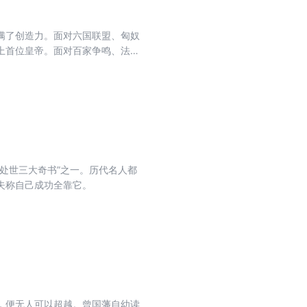
也要改革变法中，学习到领导者的大
满了创造力。面对六国联盟、匈奴
上首位皇帝。面对百家争鸣、法令
史上头次大一统。翻开本书，领略
了一系列前人想都不敢想的制度与
对象，影响古代中国政治长达
；他是世界奇迹万里长城的修筑
处世三大奇书”之一。历代名人都
夫称自己成功全靠它。
，便无人可以超越。曾国藩自幼读