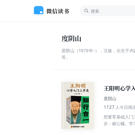
度阴山
度阴山（1979年-），汉族，出生于
等。
王阳明心学
度阴山
1127
人今日阅
想要零基础入门
步：破心贼。学
所学精华《传习