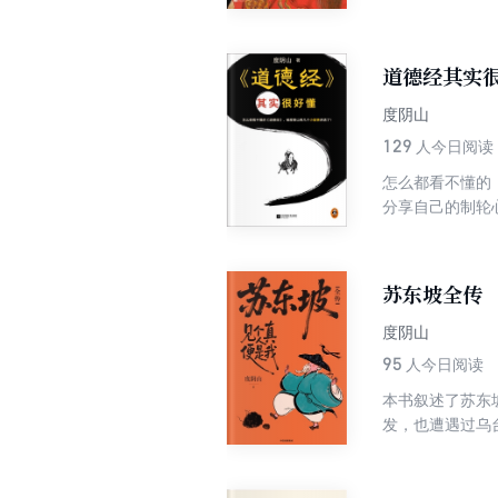
居正！看大明帝
兴”！政敌眼中
的内阁斗争后，
道德经其实
上首辅之位，赢
乱，彻底解决由
度阴山
奉行”。他以辞
129
人今日阅读
治国平天下的政
怎么都看不懂的
姓心中伟大的救
分享自己的制轮
全。哪怕我每次
文字和言语，就
将原本只能由诸
苏东坡全传
消解于无形。这
度阴山
95
人今日阅读
本书叙述了苏东
发，也遭遇过乌
扬得意，逆境中
多面而立体的苏