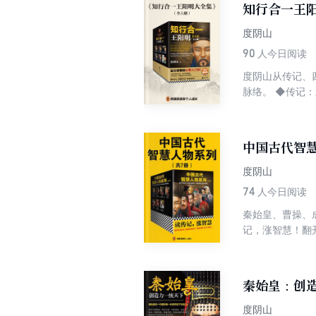
知行合一王
度阴山
90
人今日阅读
度阴山从传记、
脉络。 ◆传记：王阳明的一生就是一部心学案例集！ ◆四句教：这四句话既是阳明心学的核心，也是适合初学者的门径。
◆家书：逐字逐
和书信集，是了
理”“知行合一”
中国古代智
成心学思维习惯
度阴山
74
人今日阅读
秦始皇、曹操、
记，涨智慧！翻
奇人物传记，这
中国历史、影响
造千年帝制的过
秦始皇：创
神；我们能从成
学习到战略性的
度阴山