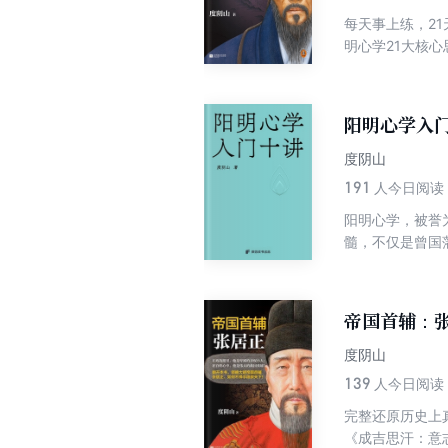
每天事上练，2
明心学21大核
惯。 - 第一课
才有可能把事做
书，21天真正
阳明心学入
度阴山
191
人今日阅读
阳明心学，被誉
髓，不仅是曾国
讲》是百万畅销
落地”为原则，
进，构建出一套
帝国首辅：
面临选择困难，
在纷扰世界中守
度阴山
139
人今日阅读
完整还原历史上
《成吉思汗：意