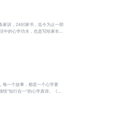
条家训，24封家书，迄今为止一部
生活中的心学功夫，也是写给家长们
念头就是教育家人致良知，致良知就
原味的阳明心学！
》，每一个故事，都是一个心学要
领悟“知行合一”的心学真谛。《传
，理解起来十分困难，很多心学爱
，阐释深奥难懂的心学理念。在本
”等心学概念解释得十分透彻。