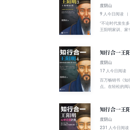
度阴山
9
人今日阅读
“不论时代发生
王阳明家训、家
的家庭教育范本
能常快乐，常快
知行合一王阳
度阴山
17
人今日阅读
百万畅销书《知
点。在轻松的阅读
习录》是王阳明
好者望而却步。
书中，度阴山通过
知行合一王阳
度阴山
231
人今日阅读