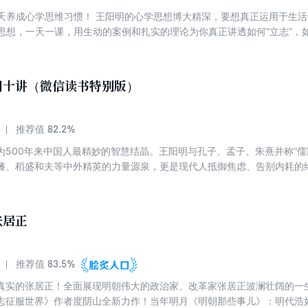
1天养成心学思维习惯！ 王阳明的心学思想博大精深，要想真正运用于生活
心思想，一天一课，用生动的案例和扎实的理论为你真正讲透如何“立志”，如
 立志 立志如种树，切忌急功近利，更要念念不忘，专注而不受干扰。 第二
对；也只有把事做对，才对自身有利。 第三课 心即理 天下没有心外的理，
练成心学思维！
门十讲（微信读书特别版）
82.2%
推荐值
为500年来中国人最精妙的智慧结晶。王阳明与孔子、孟子、朱熹并称“儒
藩、稻盛和夫等中外精英的力量源泉，更是现代人抵御焦虑、告别内耗的
书作家度阴山继《知行合一王阳明》后的又一扛鼎之作。本书拒绝掉书袋
通过生动的故事与案例，将宏大的心学体系浓缩为“格物、立志、知行合一
适合当代人的人生行动方法论。 这是一本写给普通人的修心实战指南。
张居正
都能在这里找到答案。无需古文功底，不必啃读典籍，让你轻松掌握阳明
住自己的定盘星。
83.5%
推荐值
真实的张居正！全面展现明朝伟大的政治家、改革家张居正波澜壮阔的一
志征服世界》作者度阴山全新力作！当年明月《明朝那些事儿》：明代浩