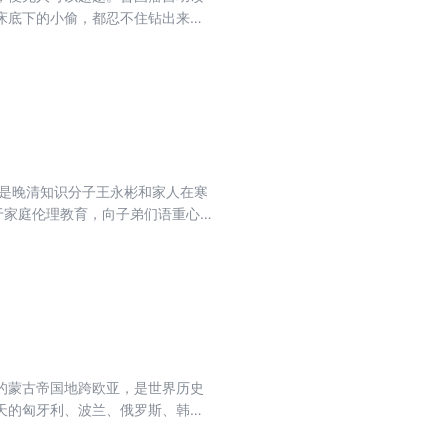
床底下的小偷，都忍不住钻出来替
13次，最后硬是把穆彰阿给感动
打仗从没有用过锦囊妙计，而是信
得人心惶惶、士气全无，再慢慢攻
》是晚清知识分子王永彬和家人在寒
于家庭伦理教育，向子弟们语重心
炉夜话》：误用聪明，何若一生守
念。心不正，越是聪明越糟糕；心
你没有把握交到好朋友，那不如潜
夜话》：大丈夫处事，论是非，不论
和过程，直接达到结果，不管正义与
享受过程”。 【用良心管自己】
，因为谁都可以背叛它；世上最昂贵
的蒙古帝国地跨欧亚，是世界历史
一线，他日好相见”，这就是中国人
天的匈牙利、波兰、俄罗斯、韩国
 多听老人言，处世更老练！翻开本
次都能在短时间内迅速榨取敌人的