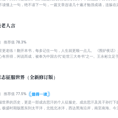
不读懂上一句，绝不读下一句，一篇文章连读几十遍才勉强成诵，连躲在
了翰林后，为了见上军机大臣穆彰阿一面，他天天写诗文呈送，一连被拒了
何事都不投机取巧，打仗更是将这种“尚拙”的哲学发挥到了极致。曾国藩
呆仗”，日日不断地垒墙挖沟、筹备火炮，绝不主动出击，直到把太平军困
是老人言
胜仗彻底解决了太平天国这个大患。
78.3%
推荐值
世更老练！翻开本书，每多记住一句，人生就更顺一点儿。 《围炉夜话
心有所得，闲说而成，被奉为中国古代“处世三大奇书”之一。王永彬立足
一个人心不古、兵荒马乱的世道上生存。 【看好自己的起心动念】 《围
不如终日读书。 度阴山解读：大多数人活的都是个心，活的是个起心动
，也能活得很好。有很多人因为交友不慎，被带入万丈深渊。所以，如果
意志征服世界（全新修订版）
好你的起心动念，才能看顾好你的人生。 【做事要“享受过程”】 《围炉
解读：趋利避害是人的本能，“结果导向”思维总是让我们跳过事情的开始
负责、心胸博大，做事不问结果是福还是祸，只问初心和过程，这样才能“
77.5%
推荐值
求个良心管我，留些余地处人。 度阴山解读：世上最廉价的东西是良心
服世界的历史，更是一部成吉思汗的个人征服史。成吉思汗及其子孙打下
，因为它是做人的尺度。我们常常讲“得饶人处且饶人”“穷寇莫追”“做人留
，极盛时期版图东到太平洋，北抵北冰洋，西达黑海沿岸，南至南海。今
事点到为止，见好就收。 翻开本书，每多记住一句，人生就更顺一点儿。
国的一部分。成吉思汗凭借他惊人的意志，顶住了一次次失败的打击，每
句，人生就更顺一点儿。