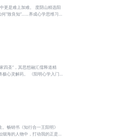
中更是难上加难。 度阴山精选阳
何“致良知”……养成心学思维习
课 格物 格物就是首先要做对的事，
也没有心外的事。 …… 翻开本
家四圣”，其思想融汇儒释道精
终极心灵解药。 《阳明心学入门十
式的学术堆砌，以“极简、实用、可
、致良知”等十个核心概念，层层递
无论你是陷入迷茫、情绪不稳，还是
心学的神奇智慧，修炼强大内心，
生。畅销书《知行合一王阳明》
如烟海的人物中，打动我的正是张