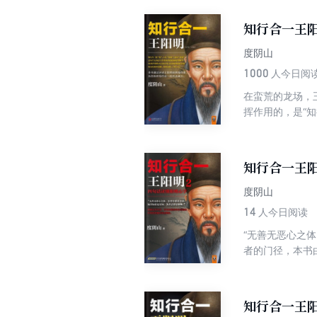
白话，一读就懂
知行合一王
度阴山
1000
人今日阅
在蛮荒的龙场，
挥作用的，是“
则是俗世智慧。
耻、下狱待死的
静后，王阳明不
知行合一王
度阴山
14
人今日阅读
“无善无恶心之
者的门径，本书
论，王阳明最重
学思想根本。
知行合一王