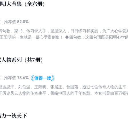
阳明大全集（全六册）
82.0%
推荐值
四句教、家书、传习录入手，层层深入，日日练习和实践，为广大心学爱
句解读王阳明的12条家训、24封家书，逐字逐句解读得透彻明晰。 ◆传
解心学不可不读的传世经典。在本书中，度阴山通过108个有趣的历史故
“致良知”等心学概念。 ◆心学日课21天：提炼21个核心新学概念，每天只
慧人物系列（共7册）
！
78.6%
推荐值
成吉思汗、刘伯温、王阳明、张居正、曾国藩，透过七位传奇人物的生平
开历史风云人物的传奇生平，领略中国人的千年智慧。本套书是由百万畅
些人物或是战场无敌的军事家，或是宰执天下的政治家，或是名垂千古的
一个时代的伟大人物。从他们的身上，我们能学习到古人永不过时的大智
程中，学习到打破常规的创造力；我们能从曹操即使惨败，也要用笑容鼓
造力一统天下
吉思汗面对绝境，也要死战不退中，学习到强大的意志力；我们能从刘伯
眼光；我们能从王阳明饱受磨难、建功立业的一生中，学习到知行合一的