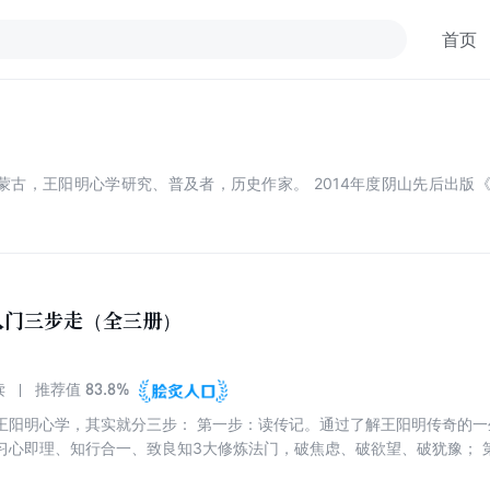
首页
内蒙古，王阳明心学研究、普及者，历史作家。 2014年度阴山先后出
入门三步走（全三册）
83.8%
读
推荐值
王阳明心学，其实就分三步： 第一步：读传记。通过了解王阳明传奇的一
习心即理、知行合一、致良知3大修炼法门，破焦虑、破欲望、破犹豫； 
录》，掌握原汁原味的心学智慧。 每一步都是百万级畅销书作者度阴山