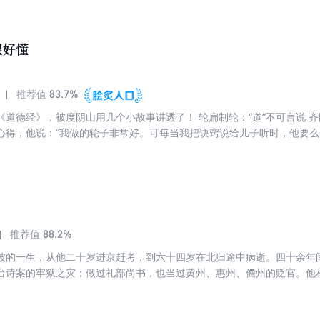
国首辅张居正，如何不择手段救天下！以一己之力挽救整个大明王朝，开
的弄权小人，百姓心里的救国英雄！23岁初入官场，张居正是一个刚正不
痛悟了什么是政治，从此踏上一条为达目的不择手段的实用主义道路。他
很好懂
得皇帝和太后的信任，为改革大业铺平道路。他通过大收贿赂安抚戍边将
来已久的边疆兵患。他趁皇帝年幼，以帝师之名独裁擅权，一改官场颓靡
官为由，胁迫小皇帝下旨，将反对者一一铲除，从而顺利推行新政，一举
83.7%
推荐值
治理想，张居正便毫不在乎手段的正义与否。这让他一方面成为政敌眼里
《道德经》，被度阴山用几个小故事讲透了！ 轮扁制轮：“道”不可言说 
国英雄。翻开本书，领略大明帝国张居正如何不择手段救天下。
心得，他说：“我做的轮子非常好。可每当我把诀窍说给儿子听时，他要
说的是同样的心得，都和前一次有差别。后来我明白了，真正的心得是无法
会产生谬误和偏差。” 推恩令：“无为”不是什么都不做，而是避免采取有
侯嫡长子继承的封地，分给诸侯的所有孩子。久而久之，封地被切割，大
就是“无为”——避免采取让对方感觉到有敌意的行为，在不知不觉中解决
88.2%
推荐值
坡的一生，从他二十岁进京赶考，到六十四岁在北归途中病逝。四十余年
台诗案的牢狱之灾；做过礼部尚书，也当过黄州、惠州、儋州的贬官。他
也会垂头丧气。 度阴山耗时十载，从散落的古籍中钩沉考索，梳理脉络
东坡，并试图凭借这份血肉丰满的人格力量，为当代读者注入一剂直面困