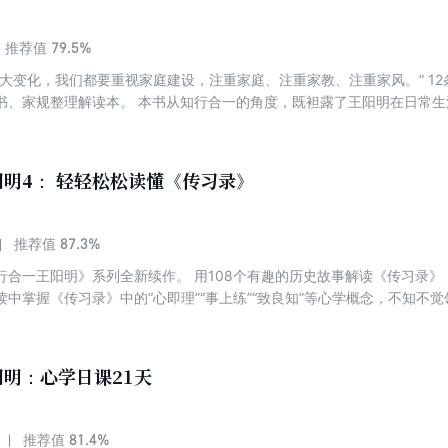
79.5%
推荐值
多大变化，我们都要重视家庭建设，注重家庭、注重家教、注重家风。” 12
书、家规整理解读本。 本书从知行合一的角度，既袒露了王阳明在日常
。 王阳明家训的内容一字一句，全出于诚，用王阳明的说法，写家训的
乐又能心安，便是为人处世、持家立业的真正奥秘。 翻开本书，领略原汁
明4： 轻轻松松读懂《传习录》
87.3%
推荐值
行合一王阳明》系列全新续作。 用108个有趣的历史故事解读《传习录
中掌握《传习录》中的“心即理”“事上练”“致良知”等心学概念，不知不觉
的语录和书信集，是了解心学不可不读的传世经典，但因其文字博大精深
本书作者度阴山，研究《传习录》数十年，始终致力于用通俗易懂的语言
108个有趣的历史故事，将《传习录》中的“心即理”“知行合一”“致良知
明：心学日课21天
81.4%
推荐值