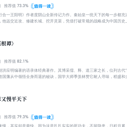
，学习到不走捷径、以拙胜巧的大智慧；我们能从张居正不顾万人唾骂，
73.3%
推荐值
行合一王阳明》作者度阴山全新传记力作。秦始皇一统天下的每一步都充
，他远交近攻、修建长城、挖开灵渠，凭借打破常规的战略成为中国历史
，他焚书坑儒、统一文字、建立郡县，凭借前人未想过的政策实现中国历
的核心秘密——创造力。为了打造一个万世一系的大秦帝国，秦始皇制定
帝国只维系了14年，但他的这些制度却成为后世所有帝王将相参照模仿的
菜根谭》
是大一统王朝的创造者；他是皇帝称号的创始人；他是中央集权制的开创者
82.1%
推荐值
朝洪应明编著的语录体经典著作。其博采儒、释、道三家之长，位列古代“
曾国藩从中领悟全身而退的秘诀，国学大师季羡林赞它耐人寻味，稻盛和
笨又慢平天下
79.3%
推荐值
来慢，其实却是最快。因为这是扎扎实实的死功夫，不留隐患，日积月累