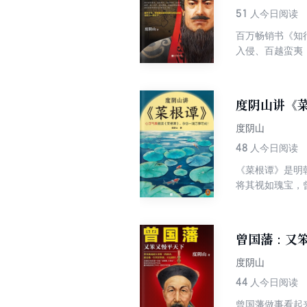
寨，打呆仗”中
51
人今日阅读
魄力。
百万畅销书《知
入侵、百越蛮夷
难行、地方割据
秦始皇一统天下
政策。虽然他的
度阴山讲《
2000年。他
者……
度阴山
48
人今日阅读
《菜根谭》是明
将其视如瑰宝，
曾国藩：又
度阴山
44
人今日阅读
曾国藩做事看起