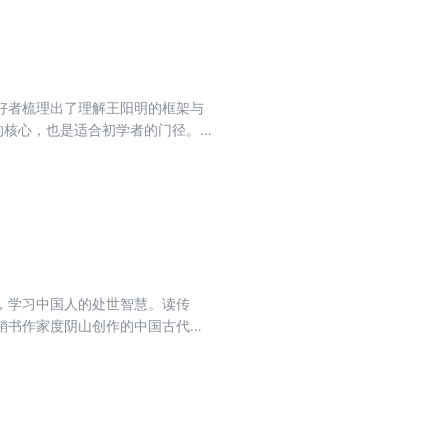
好者梳理出了理解王阳明的框架与
习录：《传习录》是王阳明的语录
事，透彻解读《传习录》中的“心即
用学一个！每天都在事上练，21天养
，学习中国人的处世智慧。读传
销书作家度阴山创作的中国古代传
思想家，无一例外，他们都是改变
慧。我们能从秦始皇一统天下、创
舞手下的经历中，学习到乐观的精
温为大明百年基业设定的蓝图中，
心学智慧；我们能从曾国藩“结硬