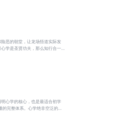
和险恶的朝堂，让龙场悟道实际发
果心学是圣贤功夫，那么知行合一
命境界。在经历了当众廷杖的奇
落寞，直至悟道的狂喜、得道的平
量。
阳明心学的核心，也是最适合初学
懂的完整体系。心学绝非空泛的理
人的故事说理，娓娓道来地直抵心