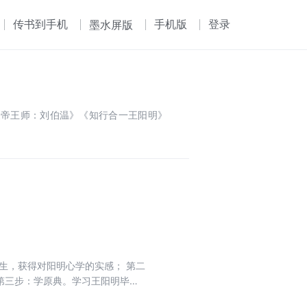
传书到手机
手机版
登录
墨水屏版
版《帝王师：刘伯温》《知行合一王阳明》
生，获得对阳明心学的实感； 第二
第三步：学原典。学习王阳明毕生
带着学习，没有晦涩的理论，全是大