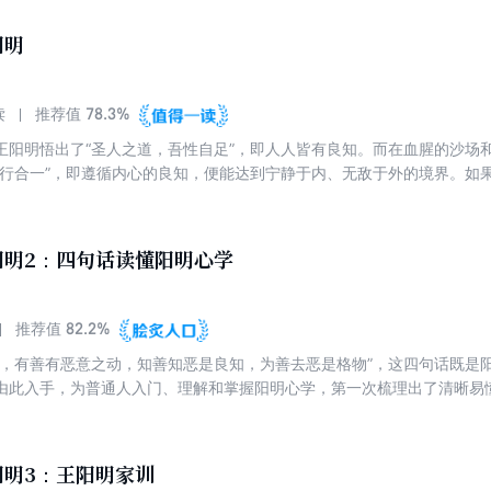
，一点就通。 由浅入深领悟心学智慧，釜底抽薪解决人生困境。
阳明
78.3%
读
推荐值
王阳明悟出了“圣人之道，吾性自足”，即人人皆有良知。而在血腥的沙场
知行合一”，即遵循内心的良知，便能达到宁静于内、无敌于外的境界。如
知行合一并非得自顿悟，而是在磨难中不断反思、修练，最终砥砺出的生
恐惧；流放南蛮的绝望、瘟疫肆虐的危险；荒山野岭的孤寂、无人问津的
但求得了内心的安宁，而且逐渐通过“知行合一”拥有了足以改变世界的力
阳明2：四句话读懂阳明心学
82.2%
推荐值
体，有善有恶意之动，知善知恶是良知，为善去恶是格物”，这四句话既是
由此入手，为普通人入门、理解和掌握阳明心学，第一次梳理出了清晰易
“事上练”本书抓住心学要领，并以王阳明亲口所述的事例、譬喻乃至其本
阳明3：王阳明家训