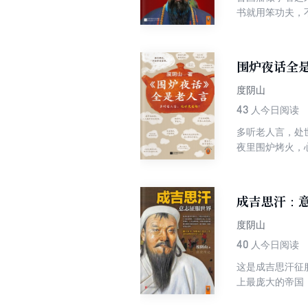
书就用笨功夫，
他背了一遍；当
了；曾国藩做任
奉“结硬寨，打
围炉夜话全
城，最终用四场
度阴山
43
人今日阅读
多听老人言，处
夜里围炉烤火，
长地讲述如何在
拙；滥交朋友，
正，纵然不聪明
成吉思汗：
心读书。只有看
祸福。 度阴山
度阴山
否。而只有勇于
40
人今日阅读
《围炉夜话》：
这是成吉思汗征
的东西也是良心
上最庞大的帝国
特有的智慧，凡
都曾是大蒙古帝
书，每多记住一