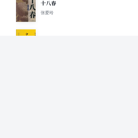
十八春
张爱玲
少帅
张爱玲
私语
张爱玲著
张爱玲散文全集（套装共3
册）
张爱玲