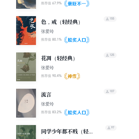
67.9%
推荐值
155
色，戒（轻经典）
张爱玲
80.1%
推荐值
125
花凋（轻经典）
张爱玲
90.4%
推荐值
107
流言
张爱玲
83.2%
推荐值
97
同学少年都不贱（轻经