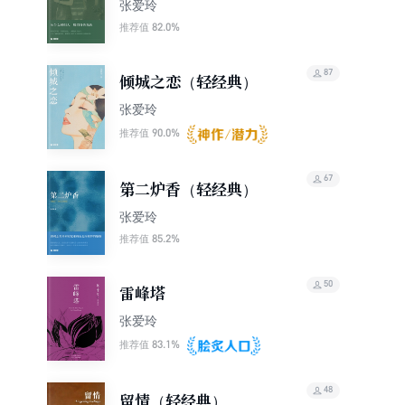
典）
张爱玲
82.0%
推荐值
87
倾城之恋（轻经典）
张爱玲
90.0%
推荐值
67
第二炉香（轻经典）
张爱玲
85.2%
推荐值
50
雷峰塔
张爱玲
83.1%
推荐值
48
留情（轻经典）