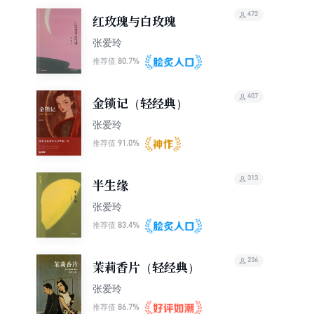
472
红玫瑰与白玫瑰
张爱玲
80.7%
推荐值
407
金锁记（轻经典）
张爱玲
91.0%
推荐值
313
半生缘
张爱玲
83.4%
推荐值
236
茉莉香片（轻经典）
张爱玲
86.7%
推荐值