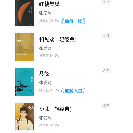
40
红楼梦魇
张爱玲
76.7%
推荐值
38
相见欢（轻经典）
张爱玲
84.2%
推荐值
36
易经
张爱玲
80.5%
推荐值
34
小艾（轻经典）
张爱玲
85.9%
推荐值