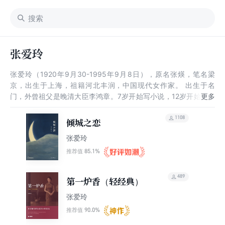
张爱玲
张爱玲（1920年9月30-1995年9月8日），原名张煐，笔名梁
京，出生于上海，祖籍河北丰润，中国现代女作家。 出生于名
门，外曾祖父是晚清大臣李鸿章。7岁开始写小说，12岁开始在校
刊和杂志上发表作品。1943年至1944年，陆续发表《沉香屑·第一
炉香》《倾城之恋》《心经》《金锁记》等小说，震动上海文坛。
1108
倾城之恋
1955年，赴美国定居，后翻译了清代小说《海上花》《海上花列
张爱玲
传》。1956年，与德裔美国人赖雅结婚。1969年，受聘于加州大
学伯克利分校中国研究中心，主要从事古典小说的研究，著有红学
85.1%
推荐值
论集《红楼梦魇》。1973年，定居美国加利福尼亚州洛杉矶，晚
年于寓所深居简出。1995年9月8日，因动脉硬化心血管病于美国
489
第一炉香（轻经典）
洛杉矶去世，终年75岁。
张爱玲
90.0%
推荐值