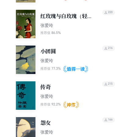
220
红玫瑰与白玫瑰（轻经
典）
张爱玲
86.5%
推荐值
216
小团圆
张爱玲
77.3%
推荐值
215
传奇
张爱玲
92.2%
推荐值
166
怨女
张爱玲