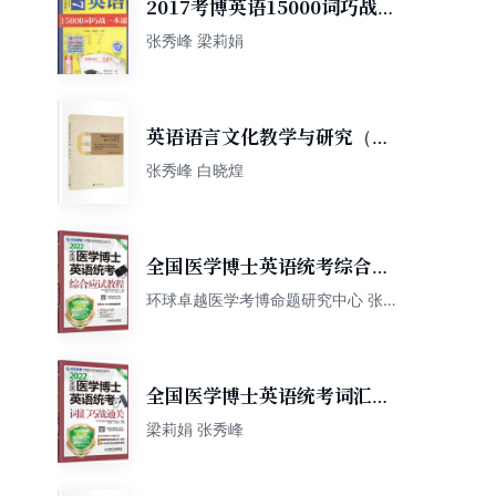
2017考博英语15000词巧战一
本通（第2版）
张秀峰 梁莉娟
英语语言文化教学与研究（第
一辑）
张秀峰 白晓煌
全国医学博士英语统考综合应
试教程（第13版）/2022卓越
环球卓越医学考博命题研究中心 张秀
峰 梁莉娟
医学考博英语应试教材
全国医学博士英语统考词汇巧
战通关（第13版）/2022卓越
梁莉娟 张秀峰
医学考博英语应试教材