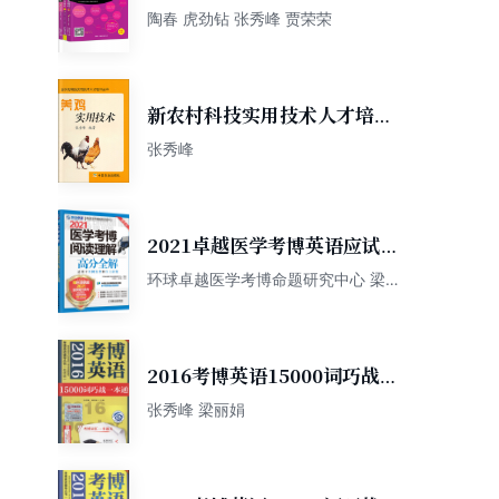
解析1-3（套装共3册）
陶春 虎劲钻 张秀峰 贾荣荣
新农村科技实用技术人才培训
丛书：养鸡实用技术
张秀峰
2021卓越医学考博英语应试教
材 医学考博阅读理解高分全解
环球卓越医学考博命题研究中心 梁莉
娟 张秀峰
2016考博英语15000词巧战一
本通
张秀峰 梁丽娟