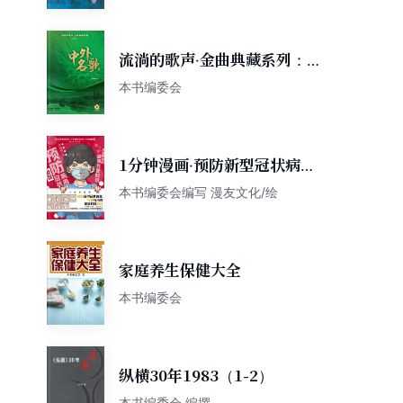
流淌的歌声·金曲典藏系列：中
外名歌
本书编委会
1分钟漫画·预防新型冠状病
毒：有趣有用的健康科普知识
本书编委会编写 漫友文化/绘
家庭养生保健大全
本书编委会
纵横30年1983（1-2）
本书编委会 编撰