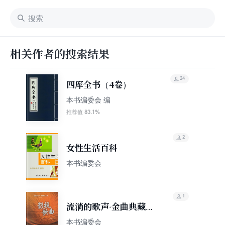
相关作者的搜索结果
24
四库全书（4卷）
本书编委会 编
83.1%
推荐值
2
女性生活百科
本书编委会
1
流淌的歌声·金曲典藏系
列：影视歌曲
本书编委会