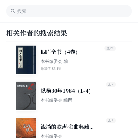
相关作者的搜索结果
28
四库全书（4卷）
本书编委会 编
83.1%
推荐值
2
纵横30年1984（1-4）
本书编委会 编撰
1
流淌的歌声·金曲典藏系
列：影视歌曲
本书编委会