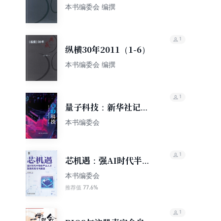
本书编委会 编撰
1
纵横30年2011（1-6）
本书编委会 编撰
1
量子科技：新华社记者
带你探秘
本书编委会
1
芯机遇：强AI时代半导
体产业人才发展的思考
本书编委会
与展望
77.6%
推荐值
1