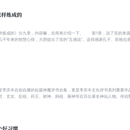
品好、赢利多，才是“好战略”；将战略落实到企业经营场景，贯彻采用DP
怎样炼成的
样炼成的》分九章，内容嘛，先简单介绍一下。 第1章，说了笑的来源
几千年来的智慧心得，大胆提出了笑的“五感说”。这得感谢孔子、苏格拉
二山……那些位老人家，是他们给我提供了诸多理论支点，真的感谢！将
第八章，讲的是引人发笑的技巧、策略。表述中，涉及到了语言学、修
明笑的道理。介绍的趣味思考、滑稽词、归谬法、误会法、趣味辙韵、民
由等技巧，还是很实用的，读了以后，可能会立马增加您的幽默功力。写
明白的话……我，我自罚三杯！ 第九章，粗略说了说笑的“美学原则”
应注意的问题。这些东西很重要，得学、得懂、得留神，否则就会惹祸、
。 《幽默大师是怎样炼成的》后还附录了十二则精品小段，都是笔者
是李庆丰自创自播的短篇神魔评书合集，更是李庆丰文化评书系列重要作
托出，就当给您添点豆腐丝、萝卜皮，充当几个下酒的凉菜。
君、玄女、彭祖、药王、财神、妈祖、厕神等近百位著名神仙人物。传说
语皴擦。举重若轻，言简意赅，有古有今，有情有趣，寻奇悟道，捧腹开
腾云驾雾，吮露吸霞……浪漫逍遥的神仙世界，奥妙绝伦的故事传奇，使
个好习惯