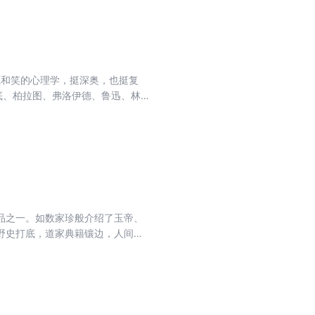
O战略过程模型。
和笑的心理学，挺深奥，也挺复
底、柏拉图、弗洛伊德、鲁迅、林
来聚齐了，我一定请他们喝
辞学、逻辑学等诸多学科，企图用
谣、直扑、三番四抖、楼上楼、滑
得已经很通俗了，不知大家能否看
，也可以不算什么原则，只当是一些
碰壁、遇麻烦。稍微有点儿失误，
在舞台上、酒桌前屡试不爽的保留
品之一。如数家珍般介绍了玉帝、
野史打底，道家典籍镶边，人间正
怀。欣然翻开此书，便见得涧泉似
君流连忘返、畅快淋漓。