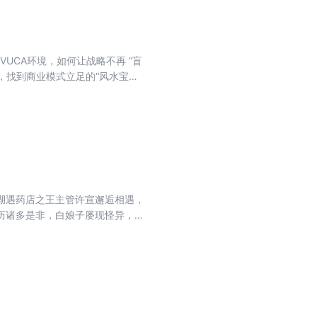
UCA环境，如何让战略不再 “盲
位，找到商业模式立足的“风水宝
曲线的潜优产品；以品牌定位为名优
战略定位包括三大要素：发展阶
径，以可持续产品思维，为企业成
参考。
湖遇药店之王主管许宣邂逅相遇，
历诸多是非，白娘子屡现怪异，许
年成道白蛇、青鱼。法海遂携钵