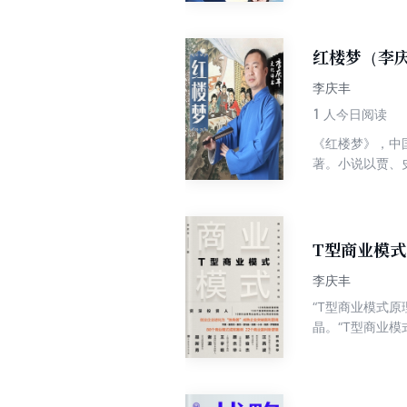
鹿。 古今多少
《三国演义》有
在整个华人世界
红楼梦（李
李庆丰
1
人今日阅读
《红楼梦》，中
著。小说以贾、
人的人生百态，
作。
T型商业模
李庆丰
“T型商业模式
晶。“T型商业
式，右侧是营销
基本内容、主要
具有发展潜力的