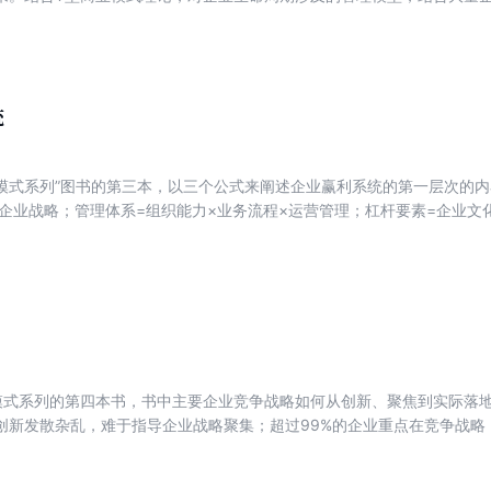
迁移，指导职场个人职业升迁。本书把企业生命周期分为创立期、成长期
关企业战略理论，对于企业生命周期的四个阶段的管理重点给出了不同的
境，实现基业长青。
统
业模式系列”图书的第三本，以三个公式来阐述企业赢利系统的第一层次的
×企业战略；管理体系=组织能力×业务流程×运营管理；杠杆要素=企业文
式的构成要素逐级向下展开，比如商业模式、企业战略等可以展开到第四
模型。根据上述理论体系，本书主要从经营管理团队、商业模式、企业战
0等多个方面阐释企业经营理论和经营管理系统的相关概念和内容。本书的
内容，对于职场人如何提升和进步，给出了方向性的指导意见。
模式系列的第四本书，书中主要企业竞争战略如何从创新、聚焦到实际落地
创新发散杂乱，难于指导企业战略聚集；超过99%的企业重点在竞争战略
的总体战略；接近95%以上企业的高管有MBA/EMBA文凭或学习过战
略对于传统企业战略做了“三改进”：将各种战略学派收敛到战略规划；将8