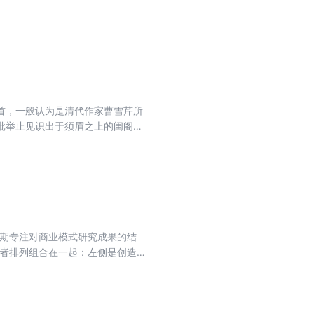
雄 走进三国，看桃园结义兄弟情
类共同的、历史悠久的宝贵文化遗产
首，一般认为是清代作家曹雪芹所
批举止见识出于须眉之上的闺阁佳
中国古代社会世态百相的史诗性著
长期专注对商业模式研究成果的结
三者排列组合在一起：左侧是创造模
分8章，阐述T型商业模式的来源、
案例，再拓展到国内外知名企业或