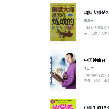
竞争战略——产
幽默大师是
李庆丰
《幽默大师是怎
杂，汇聚了人类
语堂、我舅舅张
酒。 第二章至
现代社科知识阐
稽模仿、虚假理
明白？万一看不
中国神仙普
讲笑话、玩幽默
李庆丰
就够您喝两壶的
《中国神仙谱》
节目，如今和盘
王母、轩辕、老
道牵引，奇思妙
酒，灵芝满山，
中学生的15