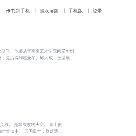
传书到手机
手机版
登录
墨水屏版
在校期间，他师从于南京艺术学院阎爱华副
研，先后得到赵曼琴、邱大成、王世璜、
英雄。 是非成败转头空。 青山依
都付笑谈中。 三国乱世，群雄逐