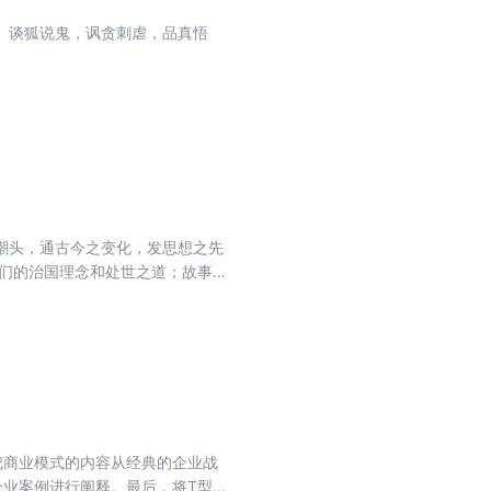
。谈狐说鬼，讽贪刺虐，品真悟
之潮头，通古今之变化，发思想之先
人们的治国理念和处世之道；故事
是中华文明传承之路上一盏不灭的明
把商业模式的内容从经典的企业战
企业案例进行阐释。最后，将T型商