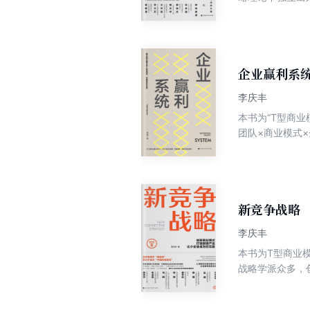
业模式理论进行
商业模式以及相
略，突破赢利困
企业赢利系
李庆丰
本书为“T型商
团队×商业模式
革。以上三个公
公式、示意图及
考、私董会3.
职业赢利系统的
新竞争战略
李庆丰
本书为T型商业
战略学派众多，
数集团公司才用到
规划。新竞争战