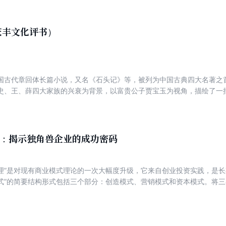
豪杰，均在谈笑间灰飞烟灭。 走进三国，看群雄逐鹿 走进三国，看乱世枭
很高的艺术水平 细致的刻画和所蕴含的思想都为历代读者所称道 是全人
中有着深远的影响 在中国文化史上也是一大创举
庆丰文化评书）
国古代章回体长篇小说，又名《石头记》等，被列为中国古典四大名著之
史、王、薛四大家族的兴衰为背景，以富贵公子贾宝玉为视角，描绘了一
展现了真正的人性美和悲剧美，可以说是一部从各个角度展现女性美以及
式：揭示独角兽企业的成功密码
原理”是对现有商业模式理论的一次大幅度升级，它来自创业投资实践，是
模式”的简要结构形式包括三个部分：创造模式、营销模式和资本模式。将
模式，下方是资本模式，看起来像个“T”，所以称为T型商业模式。本书共
部分、三大原理等方面的内容。本书中以“独角兽”企业为研究样本和基本
行业领先企业，以“T型商业模式原理”揭示这些企业的成功经验。