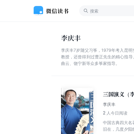
李庆丰
李庆丰7岁随父习筝，1979年考入昆
教授，还曾得到过曹正先生的精心指导
曲云、饶宁新等众多筝家指导。
三国演义（
李庆丰
2
人今日阅读
中国古典四大名
旧在，几度夕阳