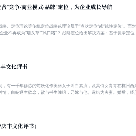
合“竞争·商业模式·品牌”定位，为企业成长导航
略、定位理论等传统定位战略或理论属于“点状定位”或“线性定位”。面对V
企业不再成为“墙头草”“风口猪”？ 战略定位给出解决方案：基于竞争定
位打造拳头产品；以分形定位造就超级产品；以联接定位低风险开创第二
…践行长期主义，实施战略定位，“点线面体”分层次，一张蓝图绘到底！ 
产品愿景。战略定位可以企业指明发展方向、创建导航系统、规划前行路
适合经营管理者、战略爱好者、创业者及企业家阅读，也可供管理学研究者
李庆丰文化评书
间，有一千年修炼的蛇妖化作美丽女子叫白素贞，及其侍女青青在杭州西
钟情，白蛇逐生欲念，欲与书生缠绵，乃嫁与他。遂结为夫妻。婚后，经
山寺高僧法海赠许一钵盂，令罩其妻。白、青被子罩后，显露原形，乃千
，令人于其上砌成七级宝塔，名曰雷峰，永镇白、青于塔中。
李庆丰文化评书）