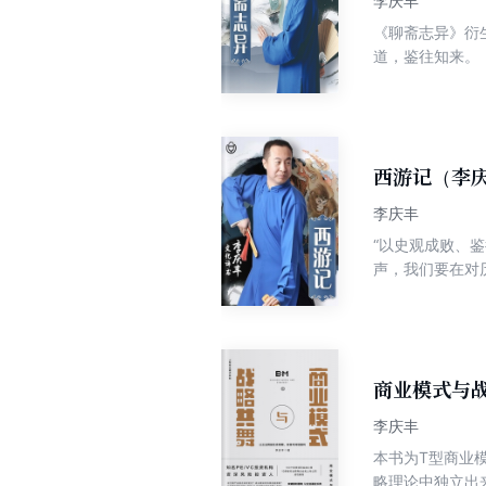
李庆丰
《聊斋志异》衍
道，鉴往知来。
西游记（李
李庆丰
“以史观成败、
声，我们要在对
里，记录着祖先
灯。
商业模式与
李庆丰
本书为T型商业
略理论中独立出