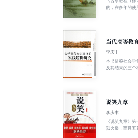
《古筝教程（修
是把建设节约型
的，在多年的使
种美的享受和精
当代高等教
李庆丰
本书借鉴社会学
及其结果的三个
动过程中的矛盾
革、提高教育教
说笑九章
李庆丰
《说笑九章》第
烈火爆，而且五花八门，各种口
说明白了就算完。不像