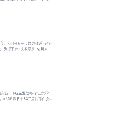
、扩张期和转型期。作者结合T型
模型，从而让企业可以制订相应策
内容。它们分别是：经营体系=经管
化+资源平台+技术厚度+创新变
或第五层次，每一层次都有自己的
略、管理体系、杠杆要素、系统思
最后还针对每一个职业个体，介绍了
实施。传统企业战略有“三宗罪”：
，而战略教科书80%篇幅都在谈少
略，但95%以上企业缺乏有效的战略
0%以上的战略创新、活动聚焦到