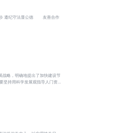
展战略，明确地提出了加快建设节
强调要坚持用科学发展观指导人门资源
缓解我国当前资源瓶颈制约的有效
义的重大举措。2005年2月19
表的讲话中指出，构建社会主义和
党的十六大和十六届三中、四中全
国务院常务会议讨论通过；中共中
。全国电视电话会议的独特之处，