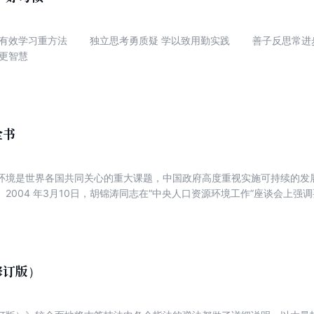
消费更智慧
全书
环境是世界各国共同关心的重大课题，中国政府高度重视实施可持续的发
2004 年3月10日，胡锦涛同志在“中央人口资源环境工作”座谈会上
资源节约型国民经济体系和资源节约型社会。建立资源节约型社会，既是
科学发展观、全面建设小康社会、实现人的全面发展的重要内容和具有战略意
在“省部级主要领导干部提高构建社会主义和谐社会能力专题研讨班”上发
构建社会主义和谐社会的能力作为加强党的执政能力建设的重要内容，是
话会议，对建设节约型社会近期具体落实工
修订版）
。此前，国家发改委提交的《关于做好建设节约型社会近期重点工作》在
三次集体学习开讲“如何建立资源节约型国民经济体系和资源节约型社会”