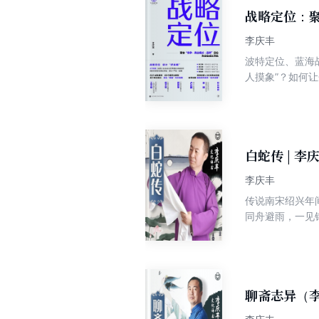
战略定位：聚
李庆丰
波特定位、蓝海战
人摸象”？如何让
地”，以三端定
产品锦上添花…
段、定位平台和
长导航。 本书
白蛇传 | 
李庆丰
传说南宋绍兴年
同舟避雨，一见
不能堪。镇江金
盂，置雷寺峰前
聊斋志异（