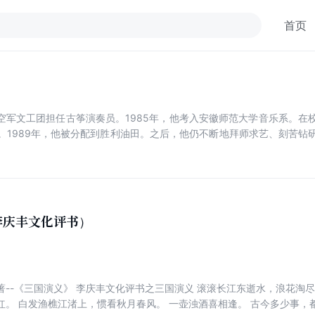
首页
明空军文工团担任古筝演奏员。1985年，他考入安徽师范大学音乐系。
。1989年，他被分配到胜利油田。之后，他仍不断地拜师求艺、刻苦钻
李庆丰文化评书）
著--《三国演义》 李庆丰文化评书之三国演义 滚滚长江东逝水，浪花淘尽
红。 白发渔樵江渚上，惯看秋月春风。 一壶浊酒喜相逢。 古今多少事，