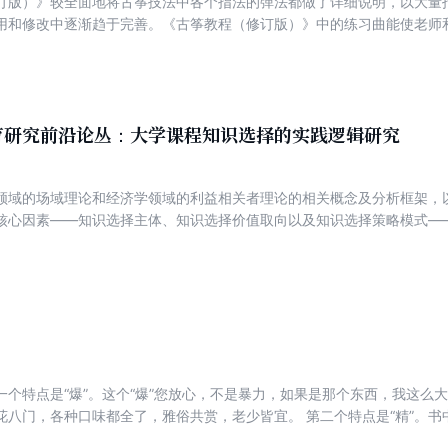
订版）》较全面地将古筝技法中各个指法的弹法都做了详细说明，以大量
社会的远期目标、近期具体工作安排、政策体制及协调保障机制等作为系
用和修改中逐渐趋于完善。《古筝教程（修订版）》中的练习曲能使老师
神的松弛。
育研究前沿论丛：大学课程知识选择的实践逻辑研究
领域的场域理论和经济学领域的利益相关者理论的相关概念及分析框架，
核心因素——知识选择主体、知识选择价值取向以及知识选择策略模式—
和冲突展开理论上的探讨和历史演变的分析，为当前处于知识和信息社会
学质量提供理论和历史的依据及改革建议。
一个特点是“爆”。这个“爆”您放心，不是暴力，如果是那个东西，我这么
味都全了，雅俗共赏，老少皆宜。 第二个特点是“精”。书中每讲一个观点，都是深入浅出，
一些人写文章，本来很简单一个道理，让他讲来讲去，反而不明白了。 还有一个特点，就是“新”