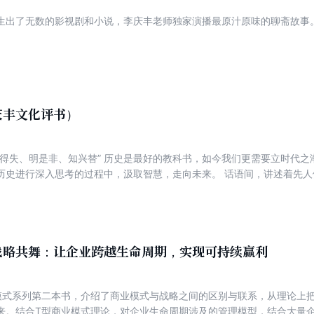
生出了无数的影视剧和小说，李庆丰老师独家演播最原汁原味的聊斋故事
庆丰文化评书）
鉴得失、明是非、知兴替” 历史是最好的教科书，如今我们更需要立时代
历史进行深入思考的过程中，汲取智慧，走向未来。 话语间，讲述着先
们的深邃思想和无穷智慧。 惟殷先人，有册有典。每一段抑扬顿挫，都
战略共舞：让企业跨越生命周期，实现可持续赢利
模式系列第二本书，介绍了商业模式与战略之间的区别与联系，从理论上
来。结合T型商业模式理论，对企业生命周期涉及的管理模型，结合大量