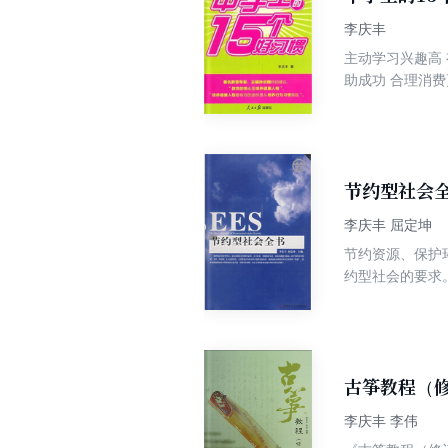
李庆丰
主动学习兴趣高 有效学习重方法 独立思考勇质疑 学以致用勤实践 善子反思常进步 遵纪守法显公德 友善合作
助成功 合理
节约型社会
李庆丰 屈定坤
节约资源、保护
约型社会的要求。
环境工作。建立
途径，也是落实
日，胡锦涛主席
谐社会，把提高
会提出的重大任务。 2005年6月30日，国务院总理温家宝主持全国电视电
古筝教程（
作进行全面部署
李庆丰 李伟
央政治局第二十