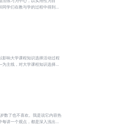
指法练习为中心，以实用性为目
统整体提出。
和同学们在教与学的过程中得到一
以影响大学课程知识选择活动过程
—为主线，对大学课程知识选择活
前沿的我国大学深化课程与教学改
大岁数了也不喜欢。我是说它内容热
。 中