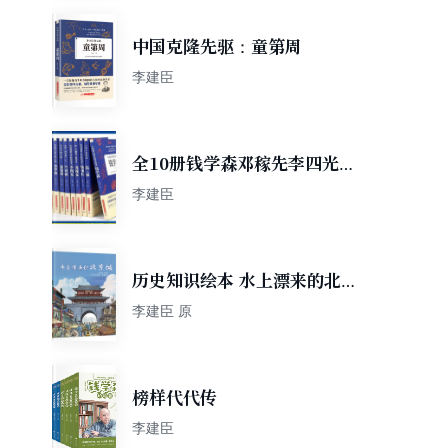
中国克隆先驱：童第周
李建臣
全10册钱学森邓稼先李四光竺
可桢钱三强钱伟长童第周华罗
李建臣
庚苏步青陈景润中国科学家传
记
历史知识绘本 水上漂来的北京
城
李建臣 原
榜样代代传
李建臣