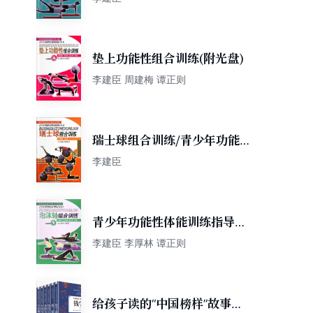
垫上功能性组合训练(附光盘)
李建臣 周建梅 谭正则
瑞士球组合训练/青少年功能性
体能训练指导丛书
李建臣
青少年功能性体能训练指导丛
书：泡沫轴组合训练
李建臣 李厚林 谭正则
给孩子读的“中国榜样”故事丛