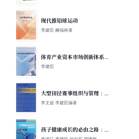
现代推铅球运动
李建臣 阚福林著
体育产业资本市场创新体系研
究
李建臣
大型田径赛事组织与管理：以
北京奥运会田径比赛为案例
李文超 李建臣编著
孩子健康成长的必由之路：体
育锻炼与游戏
李鸿江 李建臣 徐向军 周建梅