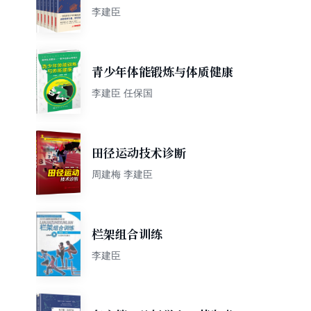
书
李建臣
青少年体能锻炼与体质健康
李建臣 任保国
田径运动技术诊断
周建梅 李建臣
栏架组合训练
李建臣