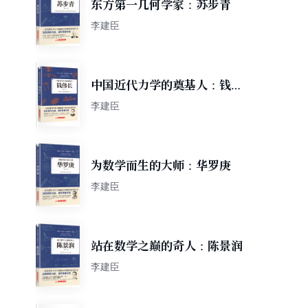
东方第一几何学家：苏步青
李建臣
中国近代力学的奠基人：钱伟
长
李建臣
为数学而生的大师：华罗庚
李建臣
站在数学之巅的奇人：陈景润
李建臣