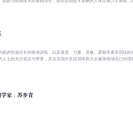
、跳跃与投掷技术的基础理论，田径运动技术诊断的人体生物力学基础，
详细阐述，剖析了田径运动的相关技术及运动技术的诊断、改进方法。《
体系外，还特别添加了实例分析的内容，以跳高和铅球两个项目作为具体
术诊断的方法、步骤与过程有全面的了解，起到加深对田径运动技术诊断
练
为肌肉快速拉长和收缩训练，以及速度、力量、灵敏、柔韧等素质训练的
内人士的充分肯定与赞誉，并且在国外竞技训练和大众健身领域也已经得
手段的资料较为稀少，也未将其编成系统的组合练习手段，而且指导视频
，以及大众健身领域的应用需求尚未得到满足。为全面提高青少年身体素
的工作经验，利用各种国内外学习和培训的机会，精心设计了多种围绕栏
每个栏架的练
文字和插图扼要介绍其目的、方法和要求。同时，为方便读者学习还配置
何学家：苏步青