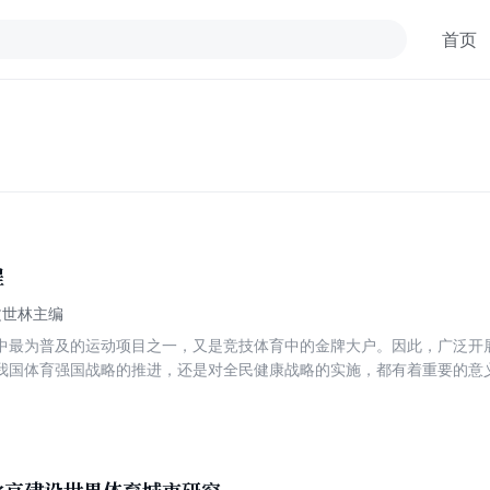
首页
程
文世林主编
中最为普及的运动项目之一，又是竞技体育中的金牌大户。因此，广泛开
我国体育强国战略的推进，还是对全民健康战略的实施，都有着重要的意
学生，教材内容包括理论篇、重点项目篇、一般项目篇、介绍项目篇、拓
，融入了新的理论知识、新的教学方法和新的训练手段，使非体育专业大
练的理论与实践。