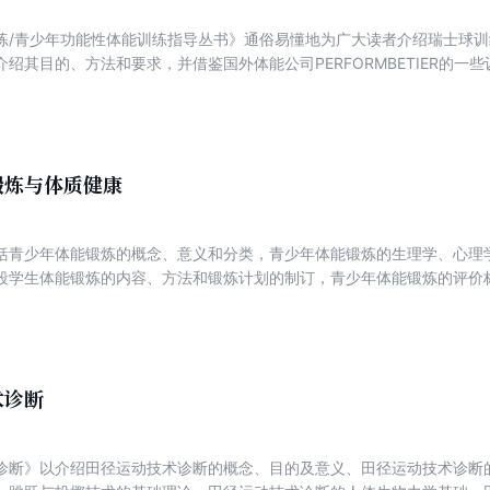
练/青少年功能性体能训练指导丛书》通俗易懂地为广大读者介绍瑞士球
介绍其目的、方法和要求，并借鉴国外体能公司PERFORMBETIER的
功能性体能训练指导丛书》还配备了DVD光碟，以便于读者练习。 《瑞
能够在现代体能训练的理念和训练方法上为广大体育工作者和体育健身爱
断学习、不断创新、举一反三、灵活运用、合理安排。
锻炼与体质健康
括青少年体能锻炼的概念、意义和分类，青少年体能锻炼的生理学、心理
段学生体能锻炼的内容、方法和锻炼计划的制订，青少年体能锻炼的评价
项目体能锻炼的手段与方法，青少年自我锻炼的合理调控等。 本书可
课程教材，还可以作为中小学体育教师的培训教材和业务参考书。
术诊断
诊断》以介绍田径运动技术诊断的概念、目的及意义、田径运动技术诊断