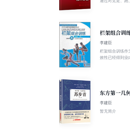
通过对竞走、跑
析方法等内容的
运动的相关理论
以对田径运动技
栏架组合训
李建臣
栏架组合训练作
效性已经得到业
栏架训练方法和
队、业余运动队
事田径教学训练
训练方法和手段。 《栏架组合训练》一书，简单易懂地介绍了栏架训练的基本原理和体能训练基础知识。对于
习动作，都配有
东方第一几
务。
李建臣
暂无简介