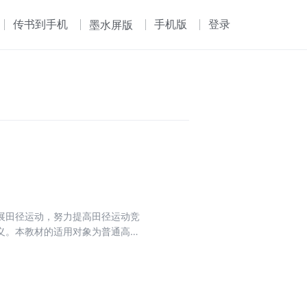
传书到手机
手机版
登录
墨水屏版
展田径运动，努力提高田径运动竞
义。本教材的适用对象为普通高校
展篇等五部分。教材结合非体育专
学生通过对本教材的学习，了解与