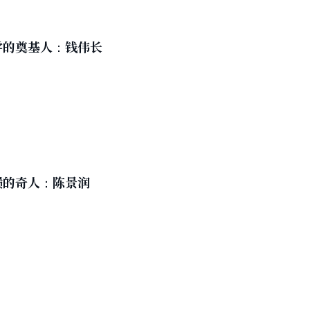
学的奠基人：钱伟长
巅的奇人：陈景润