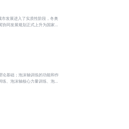
育城市发展进入了实质性阶段，冬奥
冀协同发展规划正式上升为国家战
建成中国特色世界体育城市的快速
重要的就是提升城市体育的发展质
务城市社会经济和文化事业的进一
理论基础；泡沫轴训练的功能和作
训练、泡沫轴核心力量训练、泡沫