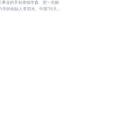
航天事业的开创者钱学森、把一生献
学的创始人李四光、中国“问天*
*几何学家苏步青。 这些榜
越的贡献，其伟大事迹彪炳人间。
对祖国和人民的无限忠诚，以及对
够成为青少年喜爱的课外读物，也