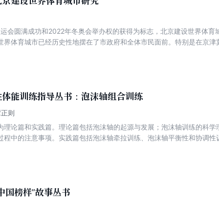
北京建设世界体育城市研究
年奥运会圆满成功和2022年冬奥会举办权的获得为标志，北京建设世界体
世界体育城市已经历史性地摆在了市政府和全体市民面前。特别是在京津
助冬奥会推动北京建设世界体育城市的提速已经成为现实，如何加快北京
中央对北京工作的要求和首都人民的新期盼。北京建设世界体育城市，最
育的服务体系功能，为提高城市居民生活水平的发展提供服务，更好地服
性体能训练指导丛书：泡沫轴组合训练
谭正则
为理论篇和实践篇。理论篇包括泡沫轴的起源与发展；泡沫轴训练的科学
过程中的注意事项。实践篇包括泡沫轴牵拉训练、泡沫轴平衡性和协调性
沫轴与其他训练器材相结合、泡沫轴游戏组合训练等内容。
中国榜样”故事丛书