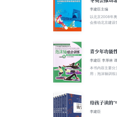
冬奥会推动
李建臣主编
以北京2008
会推动北京建设
略的机遇期，借
发展，是新时代
量，完善城市体
步发展。
青少年功能
李建臣 李厚林 
本书内容主要分
用；泡沫轴训练
轴再生训练、泡
给孩子读的“
李建臣