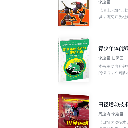
李建臣
《瑞士球组合训
识，图文并茂地
合训练/青少年
训练指导丛书》
大教练员能够不
青少年体能
李建臣 任保国
本书主要内容包
的特点，不同阶
校常见体育运动
专业学生的选修
田径运动技
周建梅 李建臣
《田径运动技术