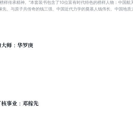
，榜样传承精神。”本套装书包含了10位富有时代特色的榜样人物：中国
稼先、与原子共传奇的钱三强、中国近代力学的奠基人钱伟长、中国地质力
学而生的大师华罗庚、站在数学之巅的奇人陈景润、中国克隆先驱童第周、东方
社会主义建设和国防安全，在各自的领域不畏艰难、开拓创新，做出了卓
淡泊名利、甘为人梯、谦逊朴实、不计个人得失的崇高品质，体现了他们
追求，对青少年具有很强的感召力和教育作用。我们相信，本丛书不仅能
和有关部门对青少年进行人生观、价值观和思想品德教育的好帮手。
的大师：华罗庚
了核事业：邓稼先