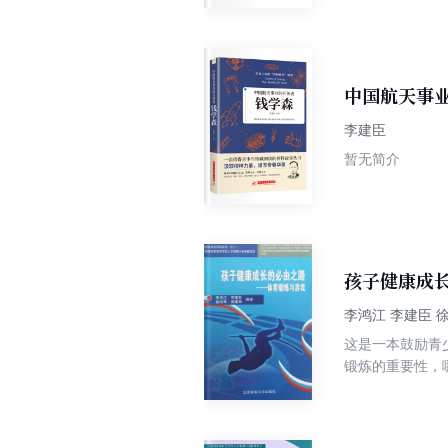
中国航天事
李建臣
暂无简介
孩子健康成
李鸿江 李建臣 
这是一本鼓励青
锻炼的重要性，
智的体育锻炼方