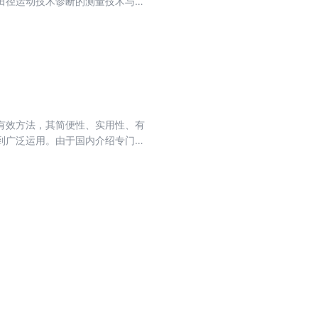
田径运动技术诊断的测量技术与分
田径运动技术诊断》除了梳理田径
实例进行技术诊断，从而使读者可
的理解和应用的目的。
有效方法，其简便性、实用性、有
到广泛运用。由于国内介绍专门性
也相对匮乏，因此在省市级专业
质与专项体能水平，总结近年来从
架练习开展的各种实用易学的体能
了动作指导光盘，全方位为大家服