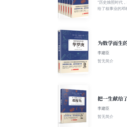
“历史烛照时代
给了核事业的邓
人”竺可桢、为数
样人物为我国的
他们不忘初心、
理想信念的执着
会是学校、家庭
为数学而生
李建臣
暂无简介
把一生献给
李建臣
暂无简介