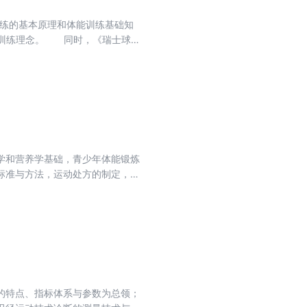
训练的基本原理和体能训练基础知
一些训练理念。 同时，《瑞士球组
士球组合训练/青少年功能性体能
好者一定的指导与启发，也希望广
学和营养学基础，青少年体能锻炼
标准与方法，运动处方的制定，学
以作为高等学校体育院系体育教育
的特点、指标体系与参数为总领；