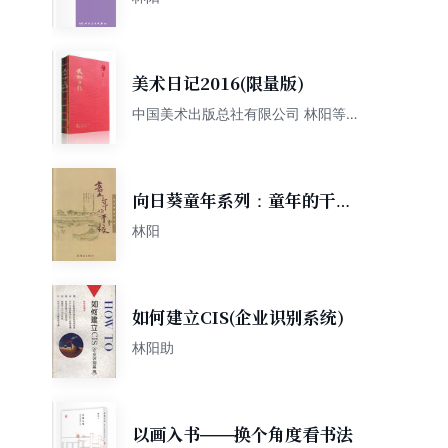
美术日记2016(限量版)
中国美术出版总社有限公司 林阳等
石建国 祁旺 徐永林等 丁立人 沈尧伊
等
向日葵童年系列：童年的干校
(平装)
林阳
如何建立CIS(企业识别系统)
林阳助
以画入书——换个角度看书法