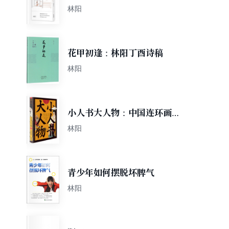
林阳
花甲初逢：林阳丁酉诗稿
林阳
小人书大人物：中国连环画大
家群英谱
林阳
青少年如何摆脱坏脾气
林阳