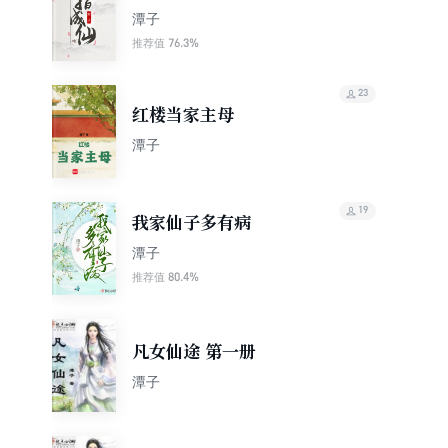
潭子
76.3%
推荐值
23
红楼当家主母
潭子
19
我家仙子多有病
潭子
80.4%
推荐值
凡女仙途 第一册
潭子