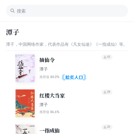
潭子
潭子，中国网络作家，代表作品有《凡女仙途》《一指成仙》等。
42
摘仙令
潭子
84.0%
推荐值
28
红楼大当家
潭子
86.6%
推荐值
25
一指成仙