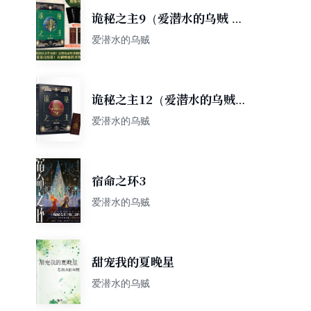
诡秘之主9（爱潜水的乌贼 克
苏鲁奇幻/旅行家卷/风炫出
爱潜水的乌贼
品）
诡秘之主12（爱潜水的乌贼
克苏鲁奇幻破圈之作/不死者/
爱潜水的乌贼
邓戴之舞/首版赠邓戴之舞藏书
票（风炫）
宿命之环3
爱潜水的乌贼
甜宠我的夏晚星
爱潜水的乌贼