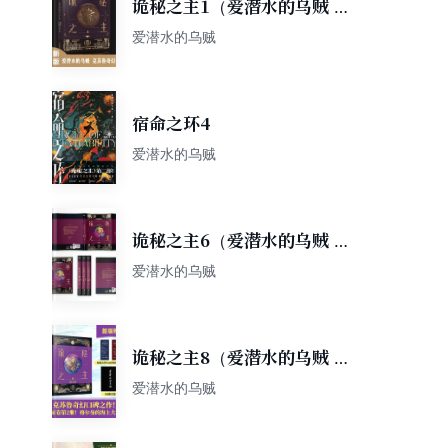
诡秘之主1（爱潜水的乌贼 超
人气 克苏鲁奇幻文学口碑力
爱潜水的乌贼
作）（风炫出品）
宿命之环4
爱潜水的乌贼
诡秘之主6（爱潜水的乌贼 蒸
汽朋克 克苏鲁奇幻 首发 赠“无
爱潜水的乌贼
面人”魔药书签与罗塞尔大帝语
录卡）
诡秘之主8（爱潜水的乌贼 克
苏鲁奇幻/旅行家卷/首版随书
爱潜水的乌贼
赠秘偶大师与太阳神官魔药书
签，风炫出品）