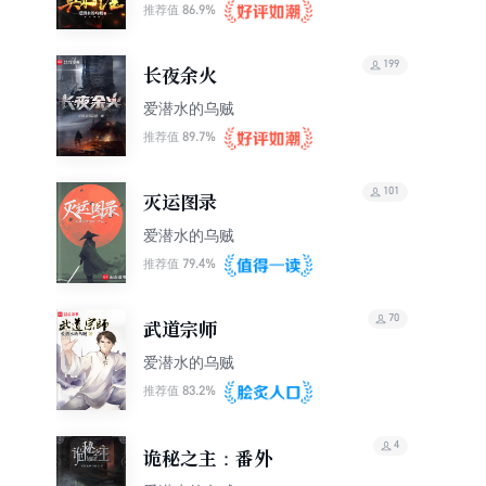
86.9%
推荐值
199
长夜余火
爱潜水的乌贼
89.7%
推荐值
101
灭运图录
爱潜水的乌贼
79.4%
推荐值
70
武道宗师
爱潜水的乌贼
83.2%
推荐值
4
诡秘之主：番外