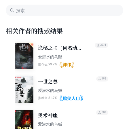
相关作者的搜索结果
3274
诡秘之主（同名动画
原著）
爱潜水的乌贼
93.2%
推荐值
495
一世之尊
爱潜水的乌贼
81.7%
推荐值
308
奥术神座
爱潜水的乌贼