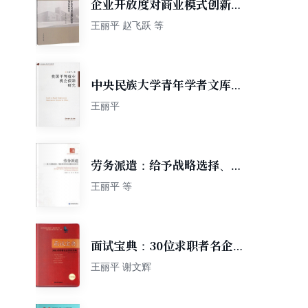
企业开放度对商业模式创新的
影响机制研究
王丽平 赵飞跃 等
中央民族大学青年学者文库：
我国平等就业机会保障研究
王丽平
劳务派遣：给予战略选择、制
度构型和资源整合的研究
王丽平 等
面试宝典：30位求职者名企面
试攻略
王丽平 谢文辉