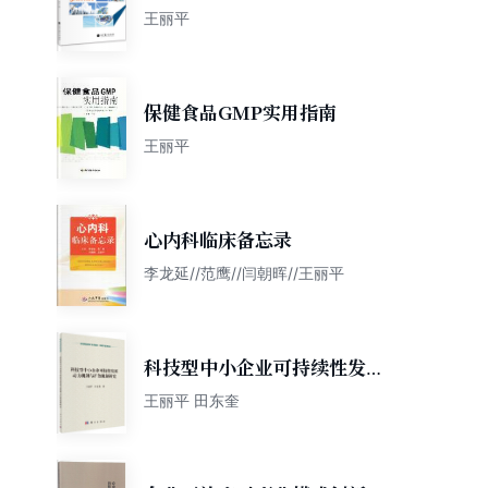
王丽平
保健食品GMP实用指南
王丽平
心内科临床备忘录
李龙延//范鹰//闫朝晖//王丽平
科技型中小企业可持续性发展
的动力机制与扩散机制研究
王丽平 田东奎