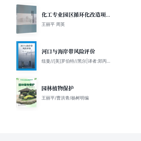
化工专业园区循环化改造项目
方案与实施
王丽平 周英
河口与海岸带风险评价
纽曼//[美]罗伯特//黑尔|译者:郑丙
辉//王丽平//雷坤|校注:杨宗严
园林植物保护
王丽平/曹洪青/杨树明编