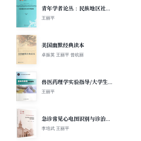
青年学者论丛：民族地区社会
管理创新
王丽平
美国幽默经典读本
卓振英 王丽平 曾杭丽
兽医药理学实验指导/大学生实
践教学改革系列教材
王丽平
急诊常见心电图识别与诊治原
则
李培武 王丽平