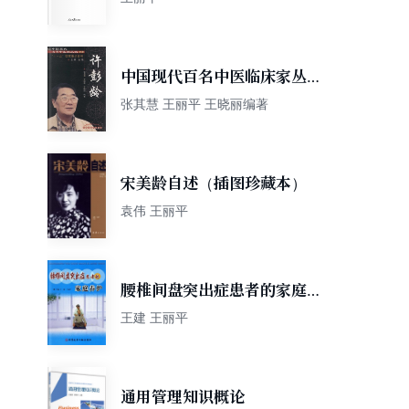
中国现代百名中医临床家丛书.
许彭龄
张其慧 王丽平 王晓丽编著
宋美龄自述（插图珍藏本）
袁伟 王丽平
腰椎间盘突出症患者的家庭养
护
王建 王丽平
通用管理知识概论