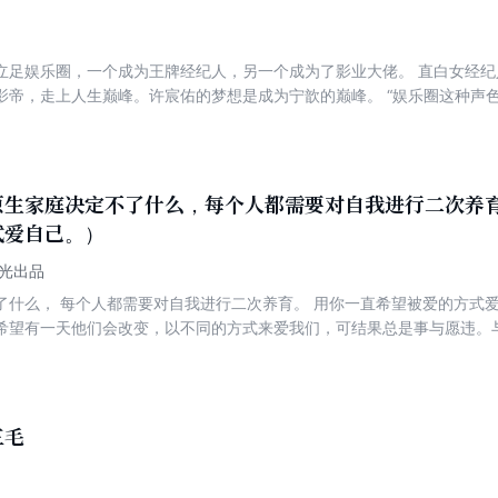
立足娱乐圈，一个成为王牌经纪人，另一个成为了影业大佬。 直白女经纪
影帝，走上人生巅峰。许宸佑的梦想是成为宁歆的巅峰。 “娱乐圈这种声
是。所以幸好有你，许我星光。” 男主不走寻常路，外冷内热闷骚腹黑爱屋
后全都登天了。
原生家庭决定不了什么，每个人都需要对自我进行二次养
式爱自己。）
时光出品
爱的方式爱自己！ 我们和父母的关系经常一
希望有一天他们会改变，以不同的方式来爱我们，可结果总是事与愿违。
行动起来率先做出改变。而改善与父母关系的最好方法是改变自己，自己来
什么无法达到平衡，以及这将对我们造成怎样的影响。在本书的第二部分
，帮助读者发现和治愈深层的情绪痛苦。
三毛