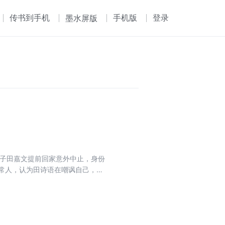
传书到手机
手机版
登录
墨水屏版
儿子田嘉文提前回家意外中止，身份
异于常人，认为田诗语在嘲讽自己，发
的过去，等到反应过来，James
 田嘉文：切~还不是需要我助攻？