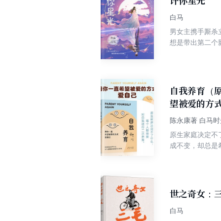
许你星光
白马
男女主携手厮杀
想是带出第二个
坑。” “嗯，
着女主的艺人最
自我养育（
望被爱的方
陈永康著 白马
原生家庭决定不了什么， 每个人都需要对自我进行二次养育。 用你一直希望被
成不变，却总是
和确认，倒不如
求。 在本书的第一部分，你将会明白亲子关系不仅仅是外在的，它还包括了内心的孩子和内心的父母之间的关系，同时将指
出这两个方面为
助它成长。最后
世之奇女：
白马