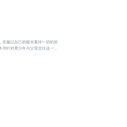
，克服以自己的眼光看待一切的坏
 本书针对青少年与父母交往这一难
内容，相信对你一定会有所帮助，