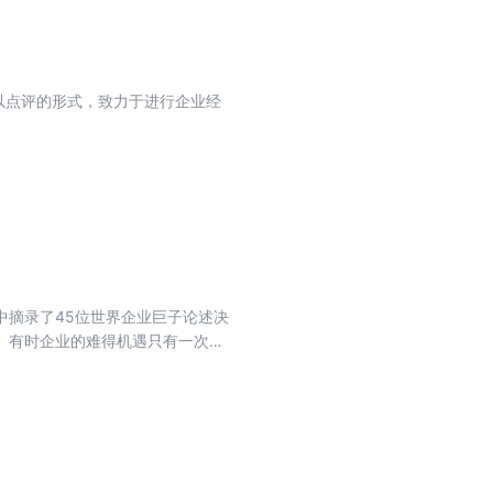
以点评的形式，致力于进行企业经
中摘录了45位世界企业巨子论述决
。有时企业的难得机遇只有一次，
危险的境地，或面临破产的边缘，
措施。从这一点上讲，《跟财富精
前进的方向。