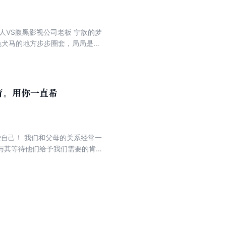
人VS腹黑影视公司老板 宁歆的梦
色犬马的地方步步圈套，局局是
及乌，一见钟情还死不承认，于是跟
育。用你一直希
与其等待他们给予我们需要的肯定
满足我们内心深处“孩子般”的需
，着重探讨和认识内心的父母，帮