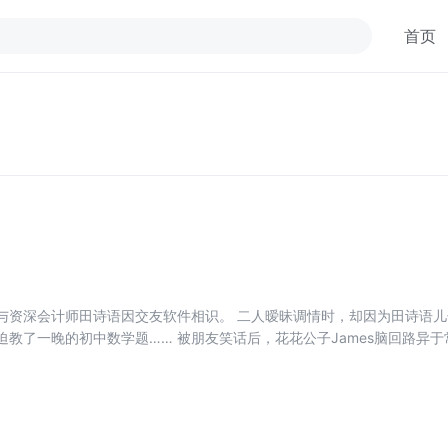
首页
es与资深会计师田诗语因交友软件相识。 二人暧昧调情时，却因为田诗语
被迫教了一晚的初中数学题…… 被朋友笑话后，花花公子James脑回路
个女人。 在此过程中，接二连三被母子俩连环打击，却也一步步了解田诗语
现事与愿违…… 田诗语：呵呵，男人。 James:老婆抱抱，我真香了。