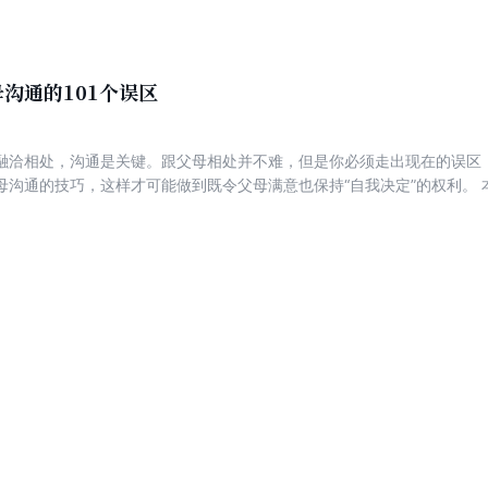
沟通的101个误区
融洽相处，沟通是关键。跟父母相处并不难，但是你必须走出现在的误区
母沟通的技巧，这样才可能做到既令父母满意也保持“自我决定”的权利。
101个沟通误区并提供了正确的沟通技巧，这些来自于青少年生活实际的
和平”共处。