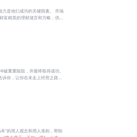
是他们成功的关键因素。 市场
位财富精英的理财箴言和方略，供你
业冲破重重险阻，并最终取得成功。
告诉你，让你在未走上经营之路
既有可读性，又有很强的实用性，
为本”的用人观念和用人准则，帮助