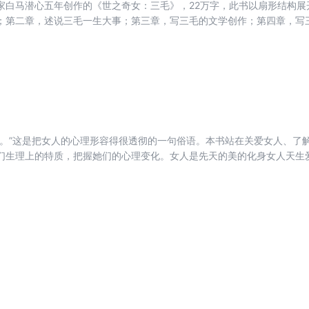
家白马潜心五年创作的《世之奇女：三毛》，22万字，此书以扇形结构展
；第二章，述说三毛一生大事；第三章，写三毛的文学创作；第四章，写
六章，写三毛的乡情亲情，写三毛与倪竹青忘年之交的故事；第七章，写
市作协主席、三毛研究会专家委员会主任来其认为：白马潜心五年创作的
的价值。此书得到有名作家贾平凹的肯定。
针。”这是把女人的心理形容得很透彻的一句俗语。本书站在关爱女人、了
们生理上的特质，把握她们的心理变化。女人是先天的美的化身女人天生
情绪女人渴望年轻，有怕老的心理女人需要爱的滋润与充实女人需要同时
危机的能力比男人更强女人比男人更喜欢变化和冒险 <br