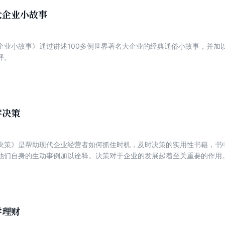
大企业小故事
企业小故事》通过讲述100多例世界著名大企业的经典通俗小故事，并加
释。
学决策
决策》是帮助现代企业经营者如何抓住时机，及时决策的实用性书籍，书
他们自身的生动事例加以诠释。决策对于企业的发展起着至关重要的作用
具有大胆的气魄和敏锐的眼光，当机立断抓住发展机遇；有的企业会面临
化，或出现重大的人事调整，此时又要求企业家能够力挽狂澜，采取相应
的每一位财富精英都是一名优秀的决策者，他们的正确选择为企业找到了
学理财