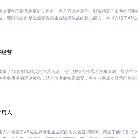
定论哪种理财风格更好，但有一点是可以肯定的，财富精英们出色的理财能力
益，理财能力则是企业家提高企业经济效益的核心能力。本书介绍了45
们丰富的实践经验和出色的理论见解，一定会让你获益匪浅。
学经营
摘录了45位财富精英的经营言论，他们独特的经营理念和法则，帮助企
免商务用书的理论教条，结合读者的实际需要，将企业家成功经营的故事
或者在经营失败后重新振作，实现你远大的目标。本书配有生动的插图，
书。
学用人
用人》精选了45位世界著名企业家的用人名言和案例。阐述了他们“以人