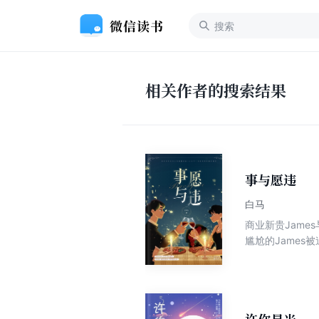
相关作者的搜索结果
事与愿违
白马
商业新贵Jam
尴尬的James
誓要狠狠报复这
早已自我攻略，发