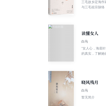
三毛故乡定海作
与三毛祖宗脉络
的故国情怀；第
影响力；。舟山
空白，具有珍贵
读懂女人
白马
“女人心，海底
的真实，了解她
善于隐藏自己的
子女人处理生活
晓风残月
白马
暂无简介