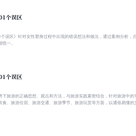
01个误区
01个误区》针对女性塑身过程中出现的错误想法和做法，通过案例分析，
谐统一。
01个误区
势下旅游的正确思想、观点和方法，与旅游实践紧密结合，针对旅游中的1
饮食、旅游住宿、旅游交通、旅游季节、旅游玩赏等方面，以通俗易懂的
与阐述，为旅游者答疑解惑。使旅游者能更准确地了解旅游的实质，懂得
。