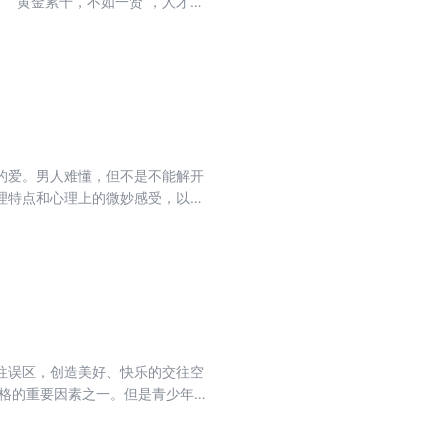
才的
家的问题，
的爱。男人难懂，但不是不能解开
生理特点和心理上的微妙感受，以及
往误区，创造美好、快乐的交往空
人格的重要因素之一。但是青少年由
愉快，令自己陷入郁闷、失望、孤