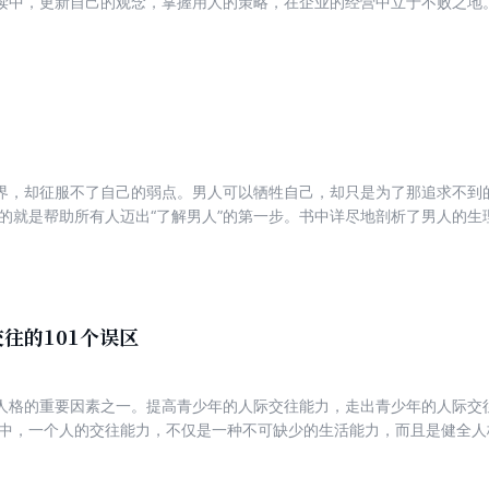
更新自己的观念，掌握用人的策略，在企业的经营中立于不败之地。 “黄金累千，不如一贤”，人
业家的内心都十分清楚。可是如何吸引人才，使用人才却是一个困扰企业
界，却征服不了自己的弱点。男人可以牺牲自己，却只是为了那追求不到
目的就是帮助所有人迈出“了解男人”的第一步。书中详尽地剖析了男人的
对婚姻、交际、事业等方面的真实想法。
往的101个误区
人格的重要因素之一。提高青少年的人际交往能力，走出青少年的人际交
会中，一个人的交往能力，不仅是一种不可缺少的生活能力，而且是健全
经验的缺乏，使得自己在交往中常常走入一些不该有的误区，发生很多不
书结合生活实际，指出了青少年在人际交往中常犯的错误