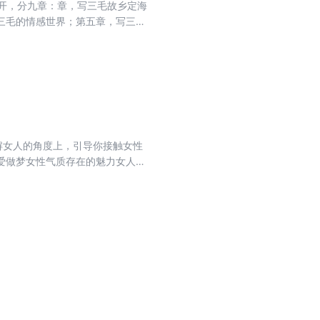
开，分九章：章，写三毛故乡定海
三毛的情感世界；第五章，写三毛
三毛奇异之死；第八章，写三毛的
三毛传记，填补了三毛研究的很多
解女人的角度上，引导你接触女性
爱做梦女性气质存在的魅力女人不
扮演多重角色女人的第二生命是孩