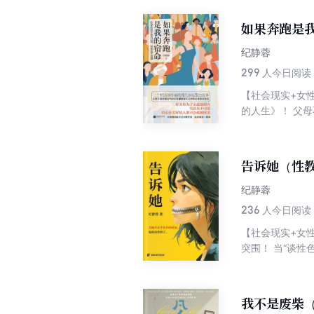
70岁的林越姑
突然一夜之间消
如果奔跑是
路，是不但要经
到满足。 从“娜
纪静蓉
看这三代女性如
299
人今日阅读
【社会现实+女
的人生》！ 父
彻底触底，也点
鸡成了大胖子；
安心的双腿，也
告诉她（性
们在废墟中挣扎
纪静蓉
236
人今日阅读
【社会现实+女
突围！ 当“谈
陡增，男友却递
深夜对着弟弟惠
能带着孙女逃离
我不是废柴
孕，到少女被施