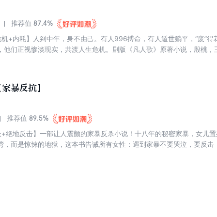
当文佳摸着小腹看清爱情真相，当惠琪攥紧拳头直面施暴者，当吴芝在深夜
气撕开贞操枷锁，夺回身体与命运的自主权。
87.4%
推荐值
机+内耗】人到中年，身不由己。有人996搏命，有人遁世躺平，“废”得
，他们正视惨淡现实，共渡人生危机。剧版《凡人歌》原著小说，殷桃，
代，中年人被生活围追堵截狼狈不堪：大厂高薪背后是毫无人性的残酷加班文
计时；全职主妇烤蛋糕喝红茶乐逍遥，结果老公翻脸无情痛骂你吃我的喝
去；就业竞争激烈，职场35岁死线人人自危，失业高龄人士连服务员都当
【家暴反抗】
点，折射内卷时代价值观，什么是幸福，什么是成功？
89.5%
推荐值
长+绝地反击】一部让人震颤的家暴反杀小说！十八年的秘密家暴，女儿
湾，而是惊悚的地狱，这本书告诫所有女性：遇到家暴不要哭泣，要反击
，但私下却长期遭受丈夫荣华的家暴，一次次从轻微到严重，这对她造成
丈夫荣华通过各种手段和威胁牢牢掌控着雅妍，从此家再也不是港湾，而
突然一切都悄悄改变了...