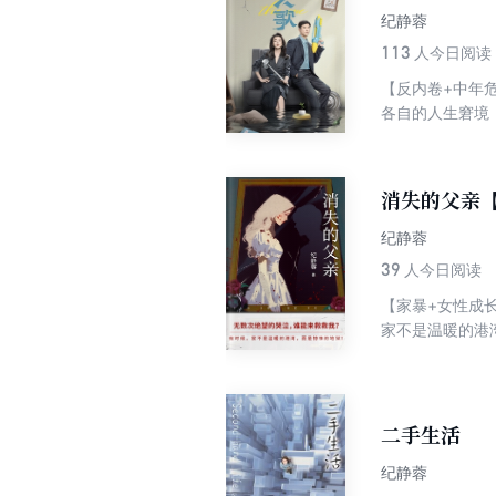
紧紧缠绕…… 
纪静蓉
境中觉醒，用勇
113
人今日阅读
【反内卷+中年危
各自的人生窘境
价单一的内卷时
死，拉屎都要被
大学学历优势渐
消失的父亲
紧密贴合现实痛
纪静蓉
39
人今日阅读
【家暴+女性成
家不是温暖的港
神的容貌和气质
楚然痛苦不堪。
磅礴大雨的那天，
二手生活
纪静蓉