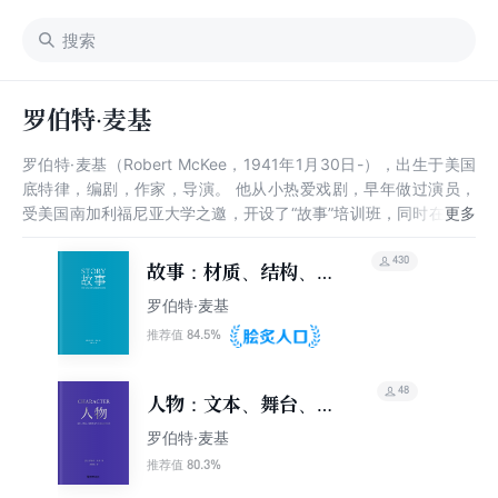
罗伯特·麦基
罗伯特·麦基（Robert McKee，1941年1月30日-），出生于美国
底特律，编剧，作家，导演。 他从小热爱戏剧，早年做过演员，
受美国南加利福尼亚大学之邀，开设了“故事”培训班，同时在好莱
坞制作电视节目，他的“故事”培训班已经成为全球最大的故事与写
作机构，代表作有《故事》等。
430
故事：材质、结构、风
格和银幕剧作的原理
罗伯特·麦基
84.5%
推荐值
48
人物：文本、舞台、银
幕角色与卡司设计的艺
罗伯特·麦基
术
80.3%
推荐值