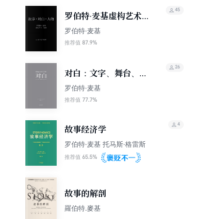
45
罗伯特·麦基虚构艺术三
部曲
罗伯特·麦基
87.9%
推荐值
26
对白：文字、舞台、银
幕的言语行为艺术
罗伯特·麦基
77.7%
推荐值
4
故事经济学
罗伯特·麦基 托马斯·格雷斯
65.5%
推荐值
故事的解剖
羅伯特.麥基