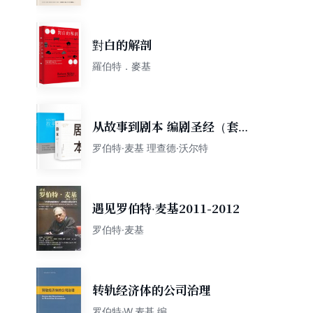
對白的解剖
羅伯特．麥基
从故事到剧本 编剧圣经（套装
共2册）
罗伯特·麦基 理查德·沃尔特
遇见罗伯特·麦基2011-2012
罗伯特·麦基
转轨经济体的公司治理
罗伯特·W.麦基 编