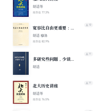
胡适等
77.3%
推荐值
12
宽容比自由更重要：胡
适励志文选
胡适 穆洛
82.9%
推荐值
11
多研究些问题，少谈些
“主义”（胡适的名篇）
胡适
11
北大历史讲座
胡适等
76.5%
推荐值