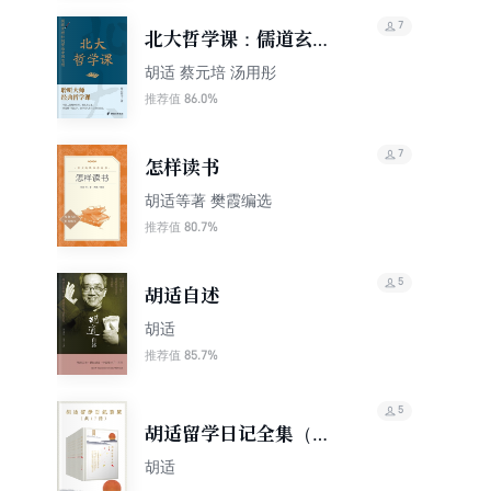
7
北大哲学课：儒道玄理
如何塑造中国思想
胡适 蔡元培 汤用彤
86.0%
推荐值
7
怎样读书
胡适等著 樊霞编选
80.7%
推荐值
5
胡适自述
胡适
85.7%
推荐值
5
胡适留学日记全集（套
装共17册）
胡适