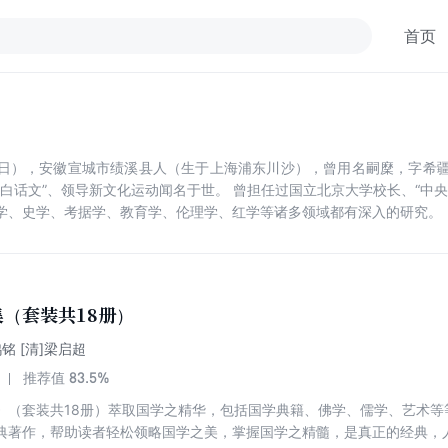
首页
年2月24日），安徽宣城市绩溪县人（生于上海浦东川沙），曾用名嗣穈，
白话文”、领导新文化运动闻名于世。 曾担任过国立北京大学校长、“中
学、史学、考据学、教育学、伦理学、红学等诸多领域都有深入的研究。
（套装共18册）
铭 [清]梁启超
83.5%
推荐值
》（套装共18册）萃取国学之精华，包括国学典籍、佛学、儒学、艺术等
典著作，帮助读者轻松领略国学之美，掌握国学之精髓，是真正的经典，