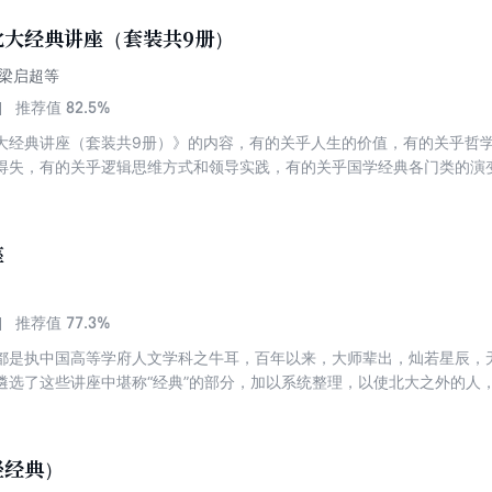
适留学日记（第十三卷）胡适留学日记（第十四卷）胡适留学日记（第十
想。他学识渊博，学贯中西，对中国整个社会的发展产生了重要影响，那么他
卷十七）白话文学史（上册）白话文学史（下册）胡适传统文学研究（第
北大经典讲座（套装共9册）
学研究（第三卷）胡适传统文学研究（第四卷）胡适传统文学研究（第五
的终身大事胡适致友人书（上册）胡适致友人书（中册）胡适致友人书（
]梁启超等
文论著：中国民族危机胡适英文论著：中国社会学胡适英文论著：中国文
82.5%
推荐值
外交胡适英文论著：中国哲学史
大经典讲座（套装共9册）》的内容，有的关乎人生的价值，有的关乎哲
得失，有的关乎逻辑思维方式和领导实践，有的关乎国学经典各门类的演
9册）》，读者可以领略中国传统文化的博大与渊深，从民国大师那里获
生之路，还能为我们认识自我，理解中国哲学打开一扇窗，也可以为我们
座
77.3%
推荐值
都是执中国高等学府人文学科之牛耳，百年以来，大师辈出，灿若星辰，
遴选了这些讲座中堪称“经典”的部分，加以系统整理，以使北大之外的人
这些演讲，深入浅出、娓娓道来，一般学力的读者读来固然受益匪浅，就
轻经典）