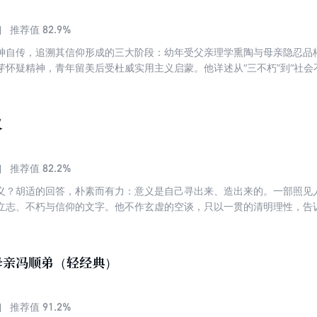
82.9%
推荐值
神自传，追溯其信仰形成的三大阶段：幼年受父亲理学熏陶与母亲隐忍品
芽怀疑精神，青年留美后受杜威实用主义启蒙。他详述从“三不朽”到“社会
进化论”等思想为支点，打破宗教迷信与宿命论，确立“小我会死，大我不朽
分子的蜕变历程，字里行间满是对理性与科学的虔诚。
义
82.2%
推荐值
义？胡适的回答，朴素而有力：意义是自己寻出来、造出来的。一部照见
立志、不朽与信仰的文字。他不作玄虚的空谈，只以一贯的清明理性，告
、怎样做，去为它添上意义。 胡适人生哲思精选，"为人生添意义"的清
、文字温和，读来通体清爽；篇幅轻巧，一部可随身的人生之书。
母亲冯顺弟（轻经典）
91.2%
推荐值