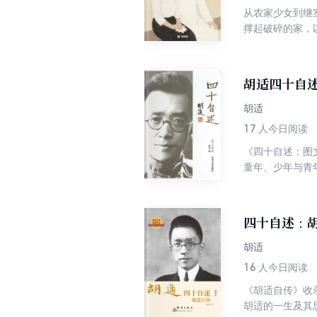
从农家少女到继
撑起破碎的家，
柔，也有面对羞
胡适四十自
胡适
17
人今日阅读
《四十自述：图
童年、少年与青
书，我们可以从
四十自述：
胡适
16
人今日阅读
《胡适自传》收
胡适的一生及其