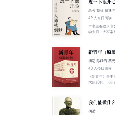
皮一下很开
老舍 胡适 傅斯
49
人今日阅读
本书主要收录老
学大师，大家常
大师笔下，看老
新青年（原版
胡适 陈独秀 蔡
43
人今日阅读
《新青年》是中
大的反响。《新
道德；提倡科学
我们能做什
胡适