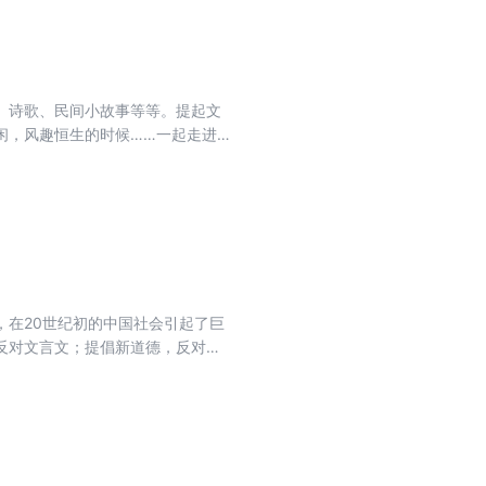
、诗歌、民间小故事等等。提起文
闲，风趣恒生的时候……一起走进
在20世纪初的中国社会引起了巨
反对文言文；提倡新道德，反对旧