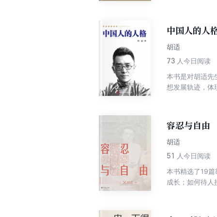
中国人的人
胡适
73
人今日阅读
本书是对胡适先
想发展轨迹，体
学者、思想家的
人都多做小事，
望。
容忍与自由
胡适
51
人今日阅读
本书精选了19
成长；如何待人
发。