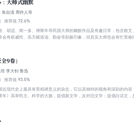
心：大师式幽默
年 朱自清 周作人等
72.6%
推荐值
舍、胡适、闻一多、傅斯年等民国大师的幽默作品及有趣日常，包含散文
常会有权威性、高天赋造诣、勤奋等刻板印象，但其实大师也会有忙里偷
舍如何调侃人生日常；看胡适如何嬉戏成文；看傅斯年如何利抨时政……
全9卷）
元培 李大钊 鲁迅
93.5%
推荐值
国近现代史上最具有里程碑意义的杂志，它以其独特的视角和深刻的内容，
青年》高举民主、科学的大旗，提倡新文学，反对旧文学；提倡白话文，
精神，反对愚昧思想，从而成为新文化运动兴起的标志。
么