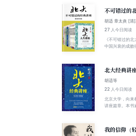
（第十二卷）胡
威先生教他怎样思
胡适留学日记（
不可错过的
卷）胡适传统文
胡适戏剧寄：我
胡适 章太炎 [清
（下册）胡适英
27
人今日阅读
英文论著：中国
《不可错过的北
中国兴衰的成败
典讲座（套装共
好地走自己的人
角。
北大经典讲
胡适等
22
人今日阅读
北京大学，向来
讲座篇章。本书
修养上的进益。
获得启发。
我的信仰（