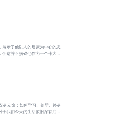
，展示了他以人的启蒙为中心的思
，但这并不妨碍他作为一个伟大的
谆教诲。他面向未来，深信如果每
国家争到自由。他曾对我们寄予厚
安身立命；如何学习、创新、终身
对于我们今天的生活依旧深有启