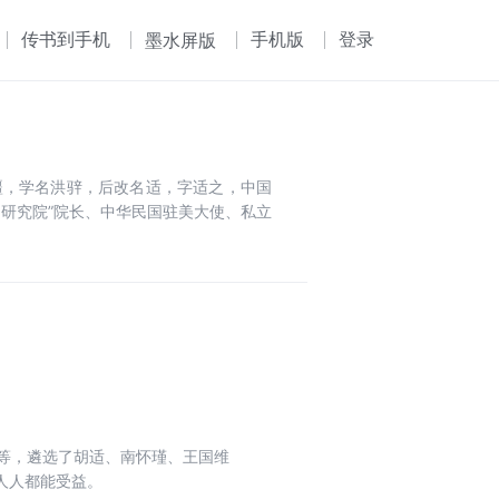
传书到手机
手机版
登录
墨水屏版
字希疆，学名洪骍，后改名适，字适之，中国
央研究院”院长、中华民国驻美大使、私立
等，遴选了胡适、南怀瑾、王国维
人人都能受益。