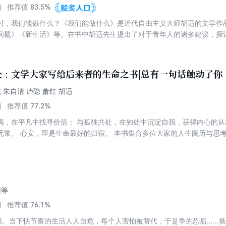
83.5%
推荐值
时，我们能做什么？《我们能做什么》是近代自由主义大师胡适的文学作
问题》《新生活》等。在书中胡适先生提出了对于青年人的诸多建议，探讨
学的人生观”等问题，对当代中国青年有所借鉴意义。
处：文学大家写给后来者的生命之书|总有一句话触动了你
 朱自清 庐隐 萧红 胡适
77.2%
推荐值
满，在平凡中找寻价值； 与孤独共处，在独处中沉淀自我，获得内心的从
无常。 心安，即是生命最好的归宿。 本书集合多位大家的人生阅历与思考
时代，为读者提供安顿内心的精神力量。
因等
76.1%
推荐值
的书。当下快节奏的生活人人自危，每个人害怕被替代，于是争先恐后……