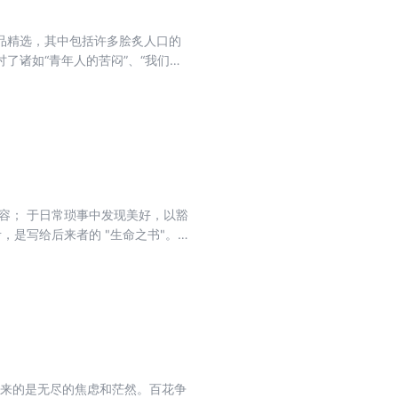
品精选，其中包括许多脍炙人口的
了诸如“青年人的苦闷”、“我们能
容； 于日常琐事中发现美好，以豁
，是写给后来者的 "生命之书"。
换来的是无尽的焦虑和茫然。百花争