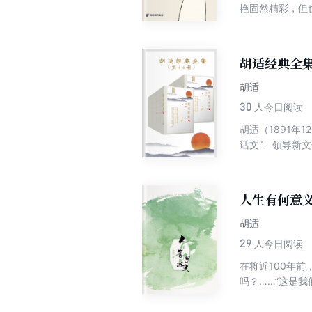
艳固然精彩，但
自己停下来，为
要收录胡适、老
灿”三个章节。
胡适经典全集
胡适
30
人今日阅读
胡适（1891年
话文”、领导新
作有《中国哲学
心的求证”的治
提倡民主、自由
人生有何意
为具有民主和科
部优秀作品。本
胡适
作品，按发表时
29
人今日阅读
学：读书与做人
在将近100年
与哲学：我们所
吗？……”这是
卷）胡适留学日
适精选文集，汇
七卷）胡适留学
有何意义”“为什