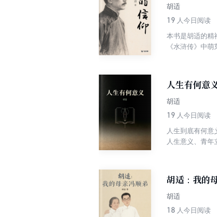
胡适
19
人今日阅读
本书是胡适的精
《水浒传》中萌
论”、赫胥黎“
士人向现代知识
人生有何意
胡适
19
人今日阅读
人生到底有何意
人生意义、青年
靠你自己怎样活
代人；说理透彻
胡适：我的
胡适
18
人今日阅读