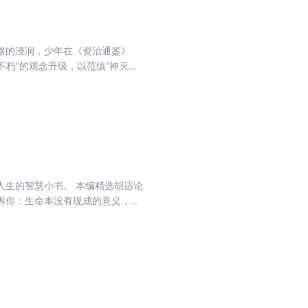
格的浸润，少年在《资治通鉴》
不朽”的观念升级，以范缜“神灭
”的自然主义信仰，展现了一个传统
人生的智慧小书。 本编精选胡适论
诉你：生命本没有现成的意义，全
醒之作；写给每一个在追问意义的现