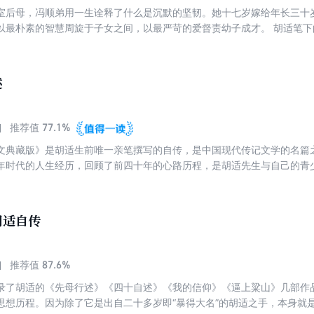
室后母，冯顺弟用一生诠释了什么是沉默的坚韧。她十七岁嫁给年长三十岁
以最朴素的智慧周旋于子女之间，以最严苛的爱督责幼子成才。 胡适笔
辱时拍案而起的刚烈。这不是一部名人传记，而是一曲献给所有平凡而伟
述
77.1%
推荐值
文典藏版》是胡适生前唯一亲笔撰写的自传，是中国现代传记文学的名篇
年时代的人生经历，回顾了前四十年的心路历程，是胡适先生与自己的青
中感受到先生特有的儒雅、睿智、幽默的文人气息；让我们了解了历史上
胡适自传
87.6%
推荐值
录了胡适的《先母行述》《四十自述》《我的信仰》《逼上粱山》几部作
思想历程。因为除了它是出自二十多岁即“暴得大名”的胡适之手，本身就