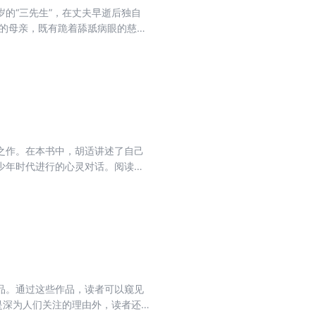
的“三先生”，在丈夫早逝后独自
下的母亲，既有跪着舔舐病眼的慈
大的母亲的赞歌。
之作。在本书中，胡适讲述了自己
少年时代进行的心灵对话。阅读本
真实的胡适、鲜活的胡适。
品。通过这些作品，读者可以窥见
是深为人们关注的理由外，读者还