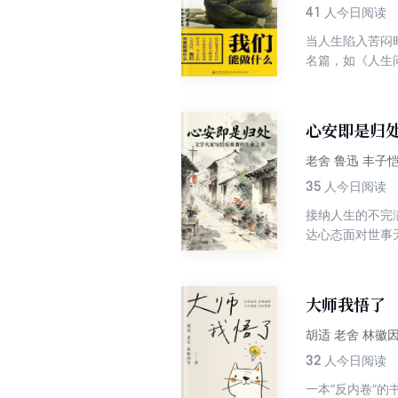
41
人今日阅读
当人生陷入苦闷
名篇，如《人生
做什么”、“科
心安即是归
老舍 鲁迅 丰子恺
35
人今日阅读
接纳人生的不完
达心态面对世事
在浮躁、焦虑的
大师我悟了
胡适 老舍 林徽
32
人今日阅读
一本“反内卷”