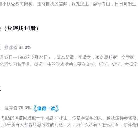
也不妨做棵向阳树。拥有自我的信仰，稳扎泥土，静守青山，日日向阳生
来年发新芽积攒力量；也请允许你的生活有裂痕，那会是光亮照进来的地
舍、朱自清、林徽因等十余位文学大家的散文作品，分为“青山常在树常休”
希望能让你在繁忙的生活里喘口气。
（套装共44册）
81.3%
推荐值
12月17日—1962年2月24日），笔名胡适，字适之；著名思想家、文学
文化运动闻名于世。胡适一生的学术活动主要在文学、哲学、史学、考据
史大纲》（上）、《白话文学史》（上）和《胡适文存》等。他在学术上
学方法。胡适先生是中国著名思想家、文学家、哲学家，是上世纪中国最
和理性思想，正是这样的思想帮助许多青年树立自主自由的人格，形成独
义
学素养的人。胡适先生一生著述宏富，尤其是在文学、哲学、史学、考据
套丛书按照学术分类重新编排，如哲学、文学、史学、英文著作、日记、
间编排，未发表或未查明确切时间作品酌予处置。 《胡适经典全集》各
75.3%
推荐值
胡适谈人生与哲学：人生有何意义胡适谈人生与哲学：容忍与自由胡适谈
前，胡适的同窗问过他一个问题：“小山，你是学哲学的人。像我这样养老
应走的路中国哲学史大纲（上册）中国哲学史大纲（下册）胡适留学日记
我们几乎所有人都曾经思考过的问题，人，为什么活着？怎么活着，才算是
记（第三卷）胡适留学日记（第四卷）胡适留学日记（第五卷）胡适留学
集了胡适先生浩如烟海的著作中最富有闪光点、与人生有何意义主题相关
日记（第八卷）胡适留学日记（第九卷）胡适留学日记（第十卷）胡适留
么读书”“青年人的苦闷”“不老不朽”四章。胡适深受赫胥黎与约翰·杜威的