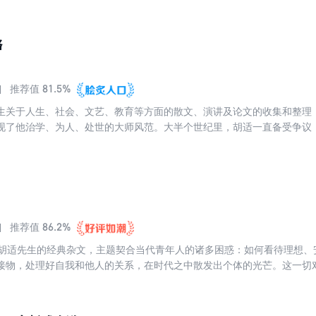
格
81.5%
推荐值
生关于人生、社会、文艺、教育等方面的散文、演讲及论文的收集和整理
现了他治学、为人、处世的大师风范。大半个世纪里，胡适一直备受争议
历史地位。作为影响后世国人的先行者，胡适先生更多的是真诚劝告和谆
多研究问题，这个世界会一点点变好。如果为个人多争一些自由。就会为
86.2%
推荐值
篇胡适先生的经典杂文，主题契合当代青年人的诸多困惑：如何看待理想、
接物，处理好自我和他人的关系，在时代之中散发出个体的光芒。这一切