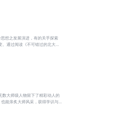
五卷）胡适留学日记（第十六卷）
是怎么看待人生的呢......
一卷）胡适传统文学研究（第二
卷）胡适传统文学研究（第六卷）
下册）胡适家书（上册）胡适家书
学胡适英文论著：中国思想史胡适
学思想之发展演进，有的关乎探索
变。通过阅读《不可错过的北大经
得关于人生的建议和答案，从而更
透视当下的社会提供不一样的视
无数大师级人物留下了精彩动人的
，也能亲炙大师风采，获得学识与
是专门研究者阅读这些篇章，也能