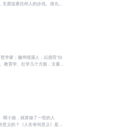
，无需追逐任何人的步伐。请允许
方。人生缓缓，自有答案。 本书主
“但闻花香勿追花”“前路漫漫亦灿
家、哲学家；徽州绩溪人，以倡导“白
学、教育学、红学几个方面，主要著
影响最大的是提倡“大胆的假设、小
有影响力的学者之一。胡适先生毕生
立思考、尊重事实的思维方式，成
学、教育学、红学等方面，著有多
书信等，共计44卷。每类中凡已刊
卷作品目录如下：胡适谈人生与哲
人生与哲学：四十自述胡适谈人生
婆、喂小孩，就算做了一世的人
（第一卷）胡适留学日记（第二
有意义的？《人生有何意义》是胡
日记（第六卷）胡适留学日记（第
的文章，集结成册，一共分为“人生
学日记（第十一卷）胡适留学日记
影响，自称赫胥黎教他怎么怀疑，杜