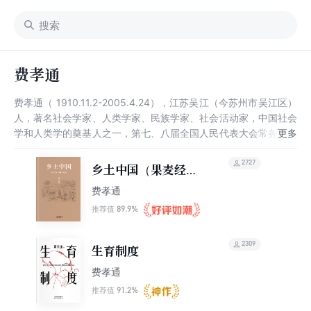
费孝通
费孝通（ 1910.11.2-2005.4.24），江苏吴江（今苏州市吴江区）
人，著名社会学家、人类学家、民族学家、社会活动家，中国社会
学和人类学的奠基人之一，第七、八届全国人民代表大会常务委员
会副委员长，中国人民政治协商会议第六届全国委员会副主席。
1928年考入东吴大学医预科，1938年获得伦敦大学经济政治学院
2727
乡土中国（果麦经
博士学位，1944年加入民盟，1982年被选为伦敦大学经济政治学
典）
费孝通
院院士，1988年获联合国大英百科全书奖 。 费孝通在其导师马林
诺夫斯基指导下完成了博士论文《江村经济》，该书被誉为“人类
89.9%
推荐值
学实地调查和理论工作发展中的一个里程碑”，成为国际人类学界
的经典之作。费孝通先后对中国黄河三角洲、长江三角洲、珠江三
2309
生育制度
角洲等进行实地调查，提出既符合当地实际，又具有全局意义的重
要发展思路与具体策略。同时，开始进行一生学术工作的总结，提
费孝通
出并阐述了“文化自觉”的重大命题，并出版有《行行重行行》、
91.2%
推荐值
《学术自述与反思》、《从实求知录》等著作，被誉为中国社会学