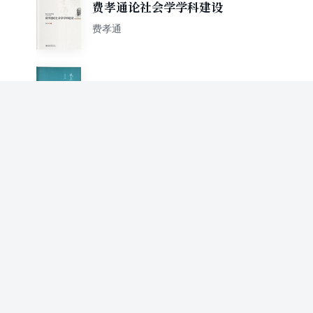
费孝通论社会学学科建设
费孝通
三联文丛：民主·宪法·人权
费孝通
费孝通作品精选（一函十二
种）
费孝通
世界史纲
[英]韦尔斯著 吴文藻 冰心 费孝通译