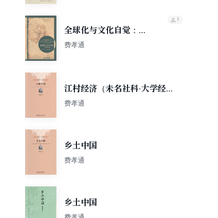
1
全球化与文化自觉：费
孝通晚年文选（博雅双
费孝通
语名家名作）
江村经济（未名社科·大学经
典）
费孝通
乡土中国
费孝通
乡土中国
费孝通