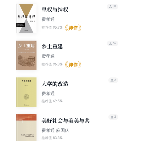
和人类学的奠基人之一。
80
皇权与绅权
费孝通
95.7%
推荐值
66
乡土重建
费孝通
96.3%
推荐值
2
大学的改造
费孝通
69.5%
推荐值
2
美好社会与美美与共
费孝通 麻国庆
83.3%
推荐值