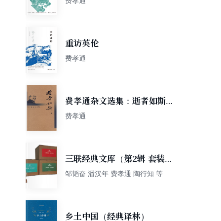
费孝通
重访英伦
费孝通
费孝通杂文选集：逝者如斯
（新版）
费孝通
三联经典文库（第2辑 套装共
100册）
邹韬奋 潘汉年 费孝通 陶行知 等
乡土中国（经典译林）