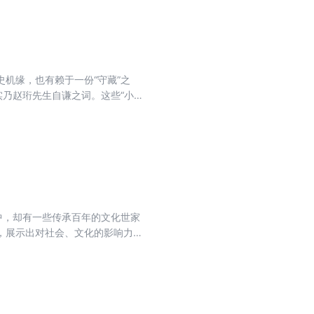
机缘，也有赖于一份“守藏”之
乃赵珩先生自谦之词。这些“小物”
们关联着一段段生动曲折的人的故
不以经济价值论之，唯以“小物”
着浓浓的文化情怀与人情温暖。
中，却有一些传承百年的文化世家
，展示出对社会、文化的影响力。
书家及实业家周叔弢的建德周家，
祖光的宜兴吴家，以及出了近代著