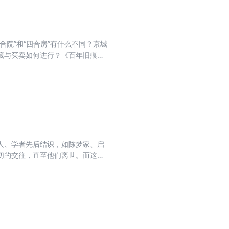
院”和“四合房”有什么不同？京城
藏与买卖如何进行？《百年旧痕》
从文化娱乐到医疗教育，以日常生
是一个多方位的北京，或许读者可
人、学者先后结识，如陈梦家、启
切的交往，直至他们离世。而这些
这些前辈交往的点滴，描摹了他们
价值，今天的读者也得以据此领略