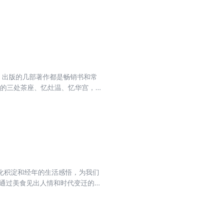
及周围的生活场景（隆福寺、王府
形形色色的客人（如张君秋、溥
，出版的几部著作都是畅销书和常
海的三处茶座、忆灶温、忆华宫，谈
点的今昔、说素斋、烧饼与火烧、
化积淀和经年的生活感悟，为我们
——描摹老辈文人、学者的音容笑
余韵悠长的社会文化生活史。