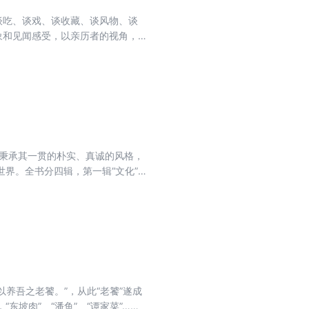
谈吃、谈戏、谈收藏、谈风物、谈
象和见闻感受，以亲历者的视角，
的文字，将那些飘逝的礼俗风物、
生秉承其一贯的朴实、真诚的风格，
界。全书分四辑，第一辑“文化”
如马连良、张伯驹、刘宗汉等的独
；第四辑“百戏”则通古博今，将古
育运动在古代文化中的地位和对今
、聊百戏，淡写岁月，静守时光……
养吾之老饕。”，从此“老饕”遂成
坡肉”、“潘鱼”、“谭家菜”……