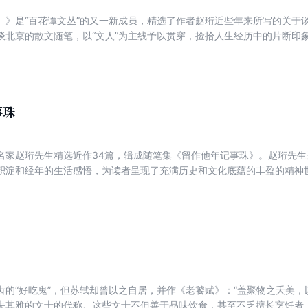
）》是“百花谭文丛”的又一新成员，精选了作者赵珩近些年来所写的关于
谈北京的散文随笔，以“文人”为主线予以贯穿，捡拾人生经历中的片断印
的感情色彩和生命体验，同时对历史对文化不断积累与汲取，以朴实清雅
游乐，娓娓道来。
事珠
名家赵珩先生精选近作34篇，辑成随笔集《留作他年记事珠》。赵珩先
积淀和经年的生活感悟，为读者呈现了充满历史和文化底蕴的丰盈的精神世
化及与文化相关的现象、事物的独到思考；第二辑“故人”则是对几位故人
“北京”所录文章皆与北京相关，从多个角度写出了作者与北京城一生的羁绊
如游泳、赛马、击剑、射箭等进行对比，在碰撞中彰显趣味，也挖掘出体
预知往日难回首,留作他年记事珠。”静听赵珩先生讲文化、忆故人、说北京
齿的“好吃鬼”，但苏轼却曾以之自居，并作《老饕赋》：“盖聚物之夭美，以
其雅的文士的代称。这些文士不但善于品味饮食，甚至不乏擅长烹饪者，“东