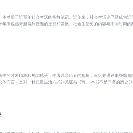
一本着眼于近百年社会生活的掌故笔记。近年来，社会生活史已经成为近
十年来也越来越得到普遍的重视和发展。社会生活史的内容与不同时期的
年的社会生活，随着社会形态的发展而变化急速。还原曾经发生过的生活
凭借一代人的记忆。《故人故事》虽然涉及到不同的领域，但只是根据个
参补。逝去的旧事和人物已经在人们的记忆中淡忘，这本小书虽然内容芜
此与读者共同探讨社会生活史料的作用与价值。《故人故事》，赵珩先生
绘百姓的衣食住行。赵珩先生以他文化世家的熏陶和积淀，在高雅和世俗
历中的片断印象和见闻感受，作者以亲历者的视角，追忆并讲述那些飘逝
总体而言，是对一种已逝生活方式的见证与书写。 本书不是严谨的历史
行，独到见解源于深厚的文化积淀，典雅文笔出自经年的生活感悟。在作
现，读者观之美好，读之亲切。 —————— 本书为作者继《老饕漫笔
都有不俗销量，广受好评；作者出身名门，文化涵养丰富、写作文笔老到
自成一家。更重要的是，除了优美典雅的文字外，本书配有上百幅图片，
藏