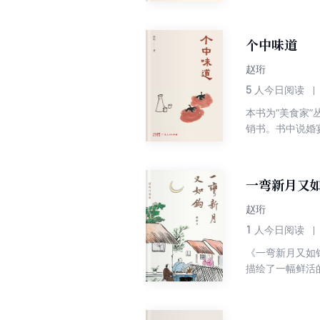
上篇主要写家事
井、东安市场等
佐、奚啸伯等）
个中味道
赵珩
5
人今日阅读
本书为“美食家
销书。书中说婚
吃小馆的学问、
从樊楼说到河南
一弯新月又
赵珩
1
人今日阅读
《一弯新月又如
描绘了一幅鲜活的往时生活画卷。 全书分为三个部分：忆
迹；忆风物——
貌与交往点滴，