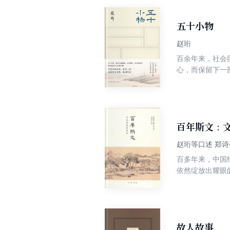
五十小物
赵珩
百余年来，社会
心，而保留下一
背后的历史文化
事。 -- 五十小物，涵盖书画碑帖、文房雅玩、亲友遗墨等，皆为赵珩先生家藏旧物。其中既有宋拓缉熙殿本《九成宫》、东
里润色砚这样的
背后的文化价值
百年斯文：
赵珩等口述 郑
百多年来，中国
依然绽放出耀眼
如出了帝师陈宝
出了晚清名臣赵
名学者冒鹤亭的
故人故事