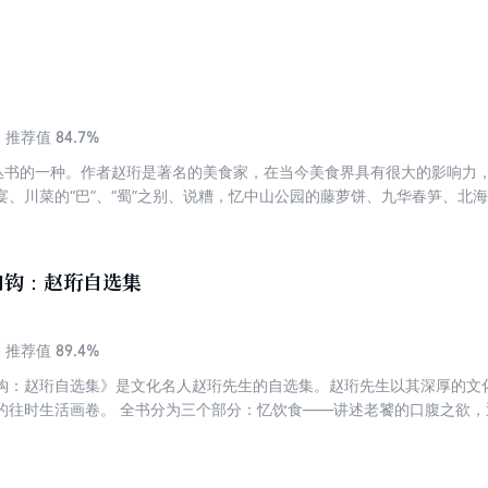
，从曾祖一辈到祖父定居北京讲起，回忆家中老辈亲人、个人少年时光以
）。下篇主要描写家中往来的亲友、学界师友（如宋云彬、贺次君等）与
，展现了当时北京文化界部分中上层人物的生活侧面。
84.7%
推荐值
”丛书的一种。作者赵珩是著名的美食家，在当今美食界具有很大的影响力
宴、川菜的“巴”、“蜀”之别、说糟，忆中山公园的藤萝饼、九华春笋、北
“堂倌儿”的学问、川戏与川菜、家厨的前世今生，评论名人与吃、北京糕
菜、菜单与戏单。作者笔下尽是学问与掌故，读来妙趣横生。
如钩：赵珩自选集
89.4%
推荐值
钩：赵珩自选集》是文化名人赵珩先生的自选集。赵珩先生以其深厚的文
饮食——讲述老饕的口腹之欲，通过美食见出人情和时代变迁的痕
追忆飘逝的礼俗风物、旧时文人，记录濒临逝去的中国传统文化；忆故人
从文字中找寻大师的风骨残影。一部跨越半个世纪的个人杂忆，也是一部