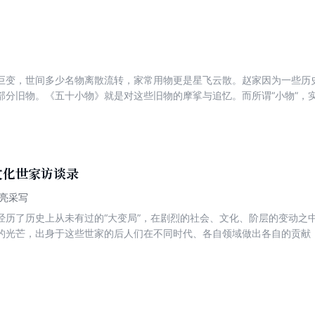
巨变，世间多少名物离散流转，家常用物更是星飞云散。赵家因为一些历史
部分旧物。《五十小物》就是对这些旧物的摩挲与追忆。而所谓“小物”，实
内涵如此丰厚，家藏之物与我们平素在博物馆所见之物又是那么不同，它
传世名物，也有祖父的印章、启功赠父亲的书画扇页这样的自珍之物。作者
为重，细述各物来源，介绍历史背景，解析文化内涵，亲切的叙述中充溢
文化世家访谈录
诗亮采写
经历了历史上从未有过的“大变局”，在剧烈的社会、文化、阶层的变动之
的光芒，出身于这些世家的后人们在不同时代、各自领域做出各自的贡献
琛的螺洲陈家，出了晚清名臣周馥、近代著名实业家周学熙、近代著名藏
尔巽、赵尔丰的襄平赵家，出了现代文博事业开创者吴瀛、著名剧作家吴
如皋冒家、出了文物鉴定大家朱家溍的萧山朱家等。