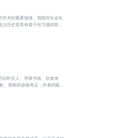
代学术的重要领域，我国对社会生
政治历史背景有着千丝万缕的联
场景不但需要史料的记述和现代影
人闻见的零星记录，希望这些材料
杂，并且难免有个人闻见的局限，
最新文化随笔集。讲述旧京文人的
日常间书写了一幅旧京生活画卷。
的旧时文人、琴棋书画、饮食游
分析、周密的器物考证，作者的眼光
者的回眸与描摹中，那些旧时光与
》、《彀外谭屑》之后的第三本书，
，用笔记体记录已逝或即逝的中国
其中不乏作者的自收自藏，成为本