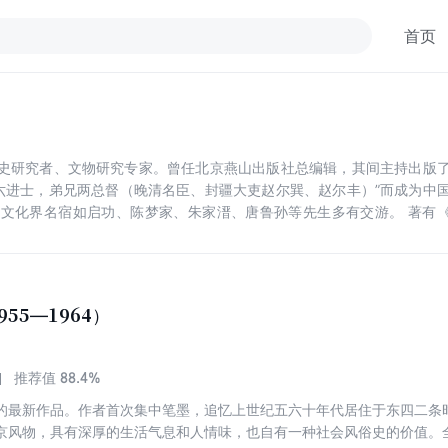
首页
、陈梦家、朱家溍、唐鲁孙等先生多有交游。 著有《二条十年（1955—1964）》《老饕漫
新月又如钩：赵珩自选集》等。
55—1964）
88.4%
推荐值
的最新作品。作者首次集中笔墨，追忆上世纪五六十年代居住于东四二条
京风物，具有深厚的生活气息和人情味，也自有一种社会风俗史的价值。