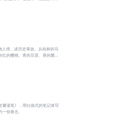
，皆是此道高手。 《老饕漫笔》是
人或事或风物或名胜或花絮或掌
之欲升华为文化精粹。
风物人情，述历史掌故。从桂林的马
有红的樱桃、青的豆苗、香的菌
失的虎拉车与黑蹦筋、糟烩菜与炒
亦可“获取些闻所未闻的美食知
老饕漫笔》，用白描式的笔记体写
的一份眷念。