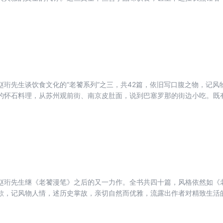
古代的暂且不说，现代的梁实秋、王世襄、汪曾祺以及这本书的作者赵珩
回忆。文笔清淡含蓄，文品平实端庄，颇有“粤菜”之风。书中记录的，或
关。它用平实的语调钩沉与饮食相关的方方面面，却并不拔高，非将口腹
赵珩先生谈饮食文化的“老饕系列”之三，共42篇，依旧写口腹之物，记
的怀石料理，从苏州观前街、南京皮肚面，说到巴塞罗那的街边小吃。既
又有春韭秋菘、白水羊头、对虾海胆、牛肉锅贴，以及已经消失或正在消
“以饮食为由，东拉西扯，谈些经历过的旧事”，或可“从怀旧的角度阅读”，
赵珩先生继《老饕漫笔》之后的又一力作。全书共四十篇，风格依然如《
欲，记风物人情，述历史掌故，亲切自然而优雅，流露出作者对精致生活