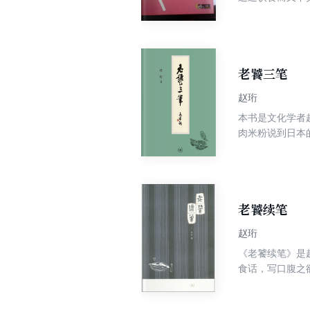
可谓不胜枚举。
文坛宿将的主题
故，一概与吃相
老饕三笔
赵珩
本书是文化学者
肉米粉说到日本
子、妙的香料，
三泥……依旧是
识”。
老饕续笔
赵珩
《老饕续笔》是
食话，写口腹之