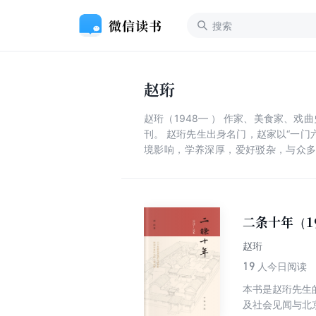
赵珩
赵珩（1948— ） 作家、美食家、戏曲史研究者、文物研究专家。曾任北京燕山出版社总编辑，其间主持出版了许多重要的历史文化出版物和北京史书
刊。 赵珩先生出身名门，赵家以“一门六进士，弟兄两总督（晚清名臣、封疆大吏赵尔巽、赵尔丰）”而成为中国近代史上的显赫家族。他自幼受家庭环
境影响，学养深厚，爱好驳杂，与众多文化界名宿如启功
笔》《逝者如斯》《旧时风物》《一弯
二条十年（19
赵珩
19
人今日阅读
本书是赵珩先生
及社会见闻与北