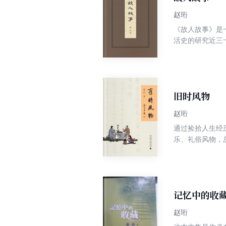
赵珩
《故人故事》是
活史的研究近三
系，尤其是近百
像资料，也需要
可以作为史料的
但是作者愿意就
雅事趣闻，也描
旧时风物
赵珩
通过捡拾人生经
乐、礼俗风物，
与见地却不输内
老物什又悄然浮
前两本问世后，
传统文化，风格
书的一大亮点。
记忆中的收
赵珩