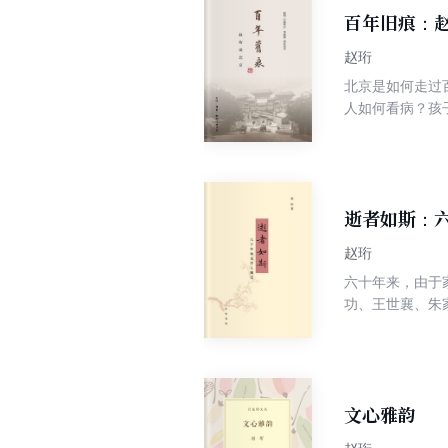
百年旧痕：
赵珩
北京是如何走过
人如何看病？孩
中，作者以亲闻
活的角度还原微
以从中找到那些
逝者如斯：
赵珩
六十年来，由于
功、王世襄、朱
老辈文化人、学
的音容笑貌，并
他们的德行与风
文心雅韵