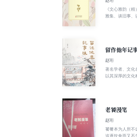
赵珩
《文心雅韵（精
雅集、谈旧事、
不但融入了个人
琴棋书画、饮食
留作他年记
赵珩
著名学者、文化
以其深厚的文化
体现了作者对文
家记忆；第三辑
今诸多体育运动
天的价值。 “
老饕漫笔
赵珩
饕餮本为人所不
追逐饮食而又不失