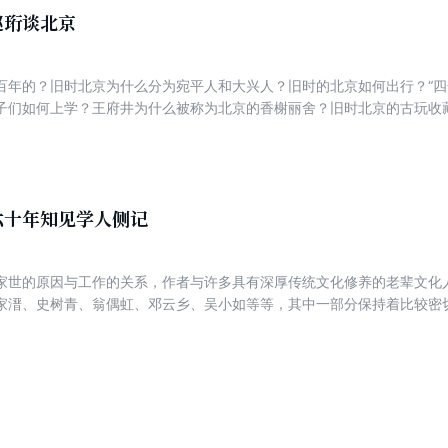
赵珩谈北京
百年的？旧时北京为什么分为宛平人和大兴人？旧时的北京如何出行？“四合
子们如何上学？王府井为什么被称为北京的香榭丽舍？旧时北京的古玩收
、亲历追忆旧时风物，从衣食住行到婚丧嫁娶，从城市规划到社会交往，
观历史，回溯北京的百年变迁，并观照社会生活变化背后的文化移异。这
已经逝去的文化遗痕，找到那个曾经跃动的、优雅的北京。
六十年知见学人侧记
家世的原因与工作的关系，作者与许多具有深厚传统文化修养的老辈文化
家溍、史树青、翁偶虹、邓云乡、吴小如等等，其中一部分保持着比较密
者，恰好也是中国百余年来大时代的亲历者和见证人。本书叙述了作者与
着力钩沉他们在学术文化上的贡献，从而使本书具有当代文化史的意义与
采。