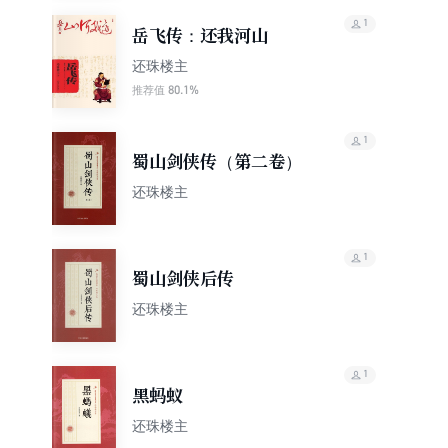
1
岳飞传：还我河山
还珠楼主
80.1%
推荐值
1
蜀山剑侠传（第二卷）
还珠楼主
1
蜀山剑侠后传
还珠楼主
1
黑蚂蚁
还珠楼主