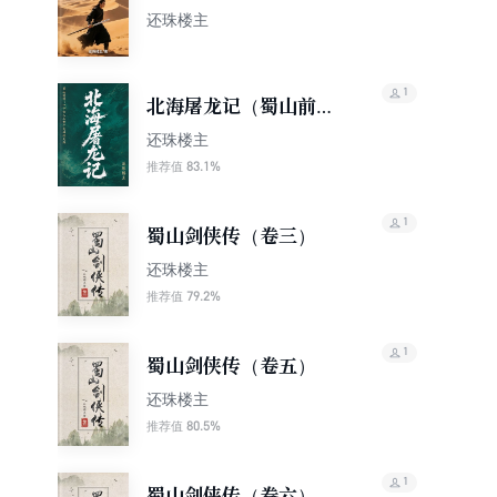
还珠楼主
1
北海屠龙记（蜀山前
传：一个女人与整个龙
还珠楼主
族的死战）
83.1%
推荐值
1
蜀山剑侠传（卷三）
还珠楼主
79.2%
推荐值
1
蜀山剑侠传（卷五）
还珠楼主
80.5%
推荐值
1
蜀山剑侠传（卷六）