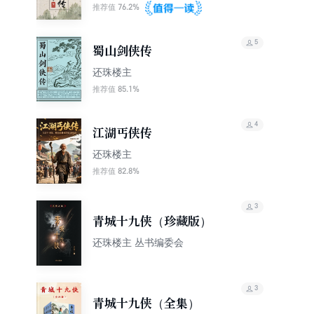
76.2%
推荐值
5
蜀山剑侠传
还珠楼主
85.1%
推荐值
4
江湖丐侠传
还珠楼主
82.8%
推荐值
3
青城十九侠（珍藏版）
还珠楼主 丛书编委会
3
青城十九侠（全集）