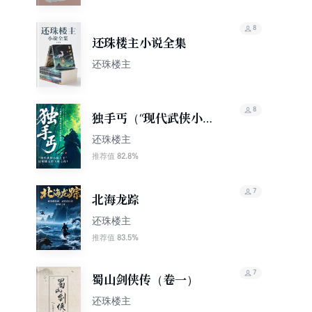
8
还珠楼主小说全集
还珠楼主
8
独手丐（“现代武侠小说
之王”还珠楼主的入世之
还珠楼主
作！一部被低估的现实
82.8%
推荐值
主义武侠遗珠）
7
北海龙踪
还珠楼主
83.5%
推荐值
7
蜀山剑侠传（卷一）
还珠楼主