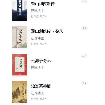
2
蜀山剑侠新传
还珠楼主
88.0%
推荐值
2
蜀山剑侠传（卷八）
还珠楼主
78.1%
推荐值
2
云海争奇记
还珠楼主
2
边塞英雄谱
还珠楼主
51.9%
推荐值