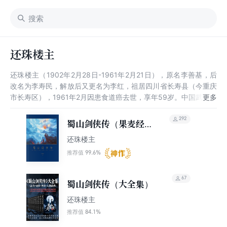
还珠楼主
还珠楼主（1902年2月28日-1961年2月21日），原名李善基，后
改名为李寿民，解放后又更名为李红，祖居四川省长寿县（今重庆
市长寿区），1961年2月因患食道癌去世，享年59岁。中国武侠小
说大宗师。在民国武侠小说北派五大家中，最早使读者着迷，又最
受评论界斥责，被称为“荒诞至极”的便是还珠楼主。与“社会反讽
292
蜀山剑侠传（果麦经
派”白羽 、“帮会技击派”郑证因 、“奇情推理派”朱贞木、“悲剧侠情
典）
还珠楼主
派”王度庐共称“北派五大家”。代表作品《蜀山剑侠传》，一生中的
作品多达4000余万字。在解放前的重庆籍作家中，李寿民是唯一
99.6%
推荐值
在中国现代文学史上占有一席之地的人物。
67
蜀山剑侠传（大全集）
还珠楼主
84.1%
推荐值