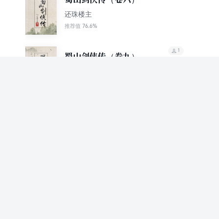
还珠楼主
76.6%
推荐值
1
蜀山剑侠传（卷九）
还珠楼主
69.1%
推荐值
1
武当异人传
还珠楼主
1
柳湖侠隐
还珠楼主