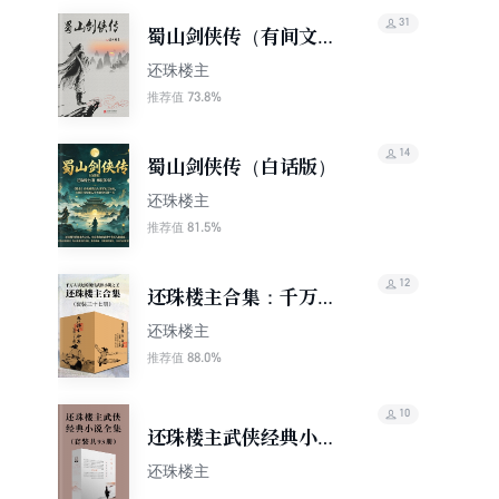
31
蜀山剑侠传（有间文
库）
还珠楼主
73.8%
推荐值
14
蜀山剑侠传（白话版）
还珠楼主
81.5%
推荐值
12
还珠楼主合集：千万人
读过的现代武侠小说之
还珠楼主
王（套装三十七册）
88.0%
推荐值
10
还珠楼主武侠经典小说
全集（套装共93册）
还珠楼主