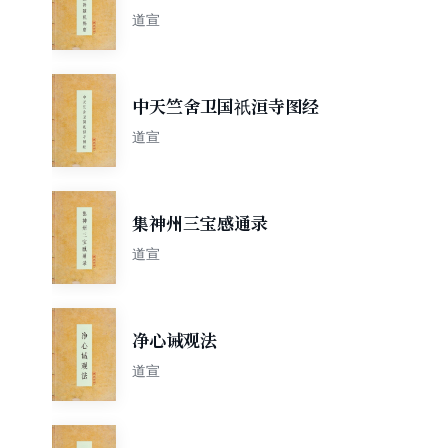
道宣
中天竺舍卫国祇洹寺图经
道宣
集神州三宝感通录
道宣
净心诫观法
道宣