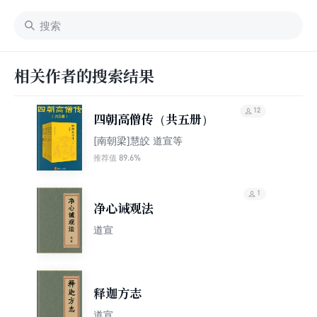
相关作者的搜索结果
12
四朝高僧传（共五册）
[南朝梁]慧皎 道宣等
89.6%
推荐值
1
净心诫观法
道宣
释迦方志
道宣