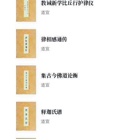
教诫新学比丘行护律仪
道宣
律相感通传
道宣
集古今佛道论衡
道宣
释迦氏谱
道宣