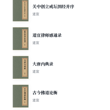
关中创立戒坛图经并序
道宣
道宣律师感通录
道宣
大唐内典录
道宣
古今佛道论衡
道宣