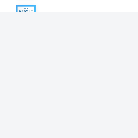
教诫新学比丘行护律仪
道宣
集神州三宝感通录
道宣
集古今佛道论衡
道宣
量处轻重仪
道宣