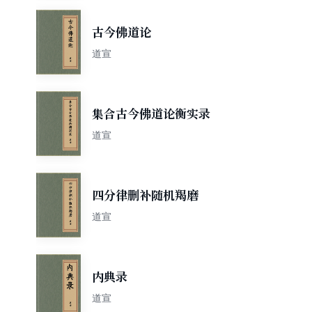
古今佛道论
道宣
集合古今佛道论衡实录
道宣
四分律删补随机羯磨
道宣
内典录
道宣