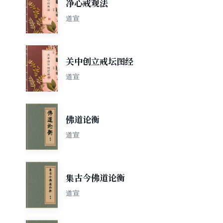
净心戒观法
道宣
关中创立戒坛图经
道宣
佛道论衡
道宣
集古今佛道论衡
道宣