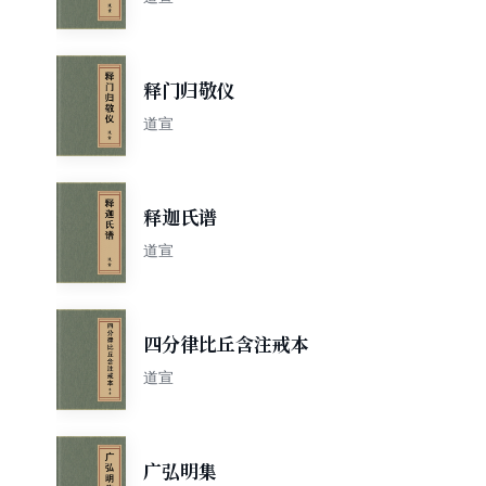
释门归敬仪
道宣
释迦氏谱
道宣
四分律比丘含注戒本
道宣
广弘明集