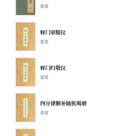
道宣
释门章服仪
道宣
释门归敬仪
道宣
四分律删补随机羯磨
道宣