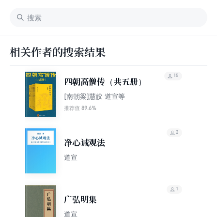
相关作者的搜索结果
15
四朝高僧传（共五册）
[南朝梁]慧皎 道宣等
89.6%
推荐值
2
净心诫观法
道宣
1
广弘明集
道宣