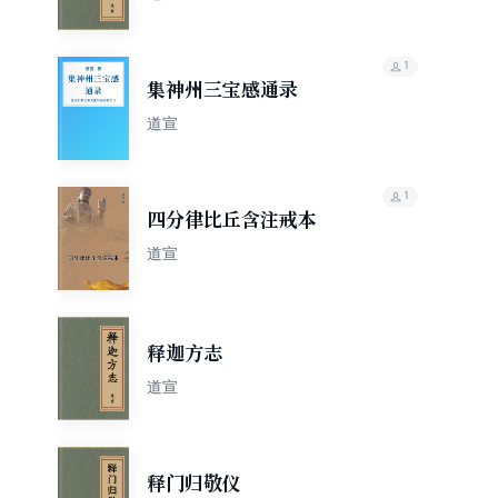
1
集神州三宝感通录
道宣
1
四分律比丘含注戒本
道宣
释迦方志
道宣
释门归敬仪