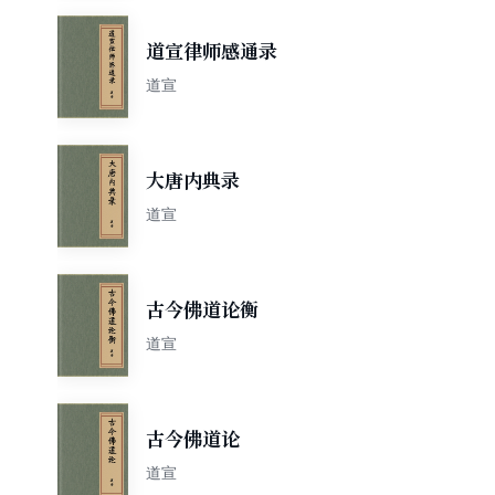
道宣律师感通录
道宣
大唐内典录
道宣
古今佛道论衡
道宣
古今佛道论
道宣