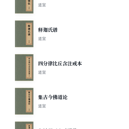
道宣
释迦氏谱
道宣
四分律比丘含注戒本
道宣
集古今佛道论
道宣