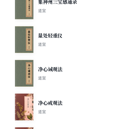
集神州三宝感通录
道宣
量处轻重仪
道宣
净心诫观法
道宣
净心戒观法
道宣