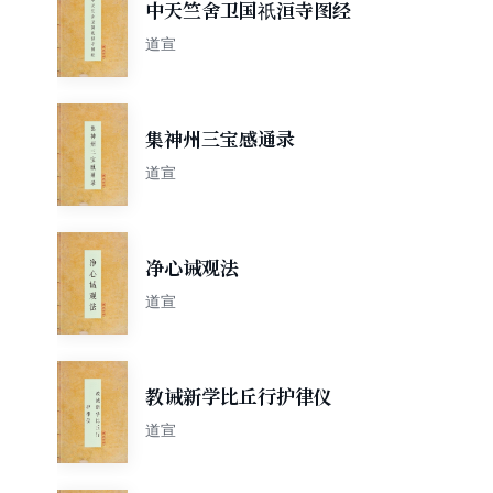
中天竺舍卫国祇洹寺图经
道宣
集神州三宝感通录
道宣
净心诫观法
道宣
教诫新学比丘行护律仪
道宣