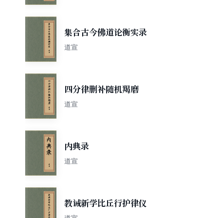
集合古今佛道论衡实录
道宣
四分律删补随机羯磨
道宣
内典录
道宣
教诫新学比丘行护律仪
道宣