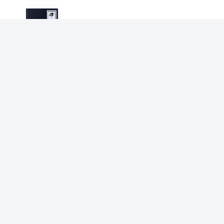
律相感通传
道宣
道宣律师感通录
道宣
教诫新学比丘行护律仪
道宣
集古今佛道论衡
道宣