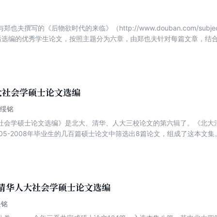
币与普遍主义信任的关系，货币借货，以及货币系统中的风险。第十一章
《信任论》对信任理论的建构大致如上。第十三章从理论走回现实。
也夫撰写的《后物欲时代的来临》（http://www.douban.com/subje
后选编的优秀学生论文，按照主题分为六章，由郑也夫针对每篇文章，结
但都能对现代消费社会的某个侧面做出比较好的解释，通过对商场返券、
程度上体现了理论与鲜活实际之间的紧密关联。读来生动有趣。 目录： 郑也夫
观察笔记 邹汉歌：成都小吃：一种拟连锁 张军松：租房中介之调查 杨杰
品虚假广告：两种解释模式 闵 兢：走进网上店铺的台前幕后 陈雪亚：淘宝/易趣上的买家行
大社会学硕士论文选编
：某大学男生护肤品调查 章伊倩：女大学生的“屈臣氏”消费 郑也夫：(导言
潘绥铭
琴：影院消费调查 郑也夫：(导言) 人何以堪 秦 雅：宠物狗
社会学硕士论文选编》是北大、清华、人大三校论文的第六辑了。《北大
生手机情况调查 马红光：手机实用说分析 明 亮：大学生短信消费透
005-2008年毕业生的几百篇硕士论文中筛选出8篇论文，组成了这本文
 汪蓓蕾：人大学生用水情况调查 罗 晨：人大校内外复印社调查 孙新生：购买电脑对大学生生活
点在于它鲜有时下学界颇为流行的空话，套话，玄而又玄的废话，以及曾
都含有新的信息。
大清华人大社会学硕士论文选编
绥铭