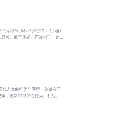
人的治学经历和经验心得，为我们
立思考、敢于质疑、严谨求证、追
深度的研究路径，是提升学术研究
者的启蒙书。
现代人类的行为与困境，关键在于
视角，重新审视了性行为、利他、
框架。本书是打通自然科学与社会