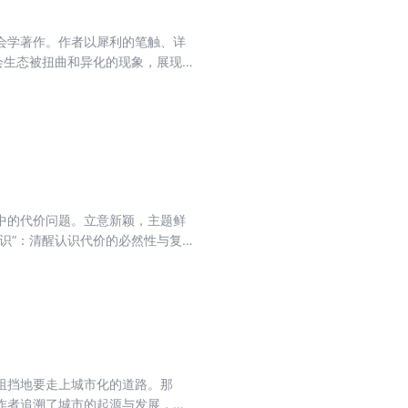
会学著作。作者以犀利的笔触、详
会生态被扭曲和异化的现象，展现
中的代价问题。立意新颖，主题鲜
识”：清醒认识代价的必然性与复
均衡、更人道的发展路径。它提醒
默承担这些成本。本书是对社会发
阻挡地要走上城市化的道路。那
作者追溯了城市的起源与发展，进