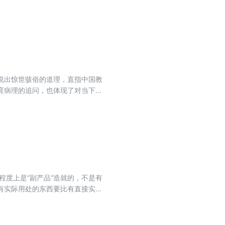
耀已走到尽头，人类可以用游戏代
说出惊世骇俗的道理，直指中国教
育病理的追问，也体现了对当下国
程度上是“副产品”造就的，不是有
有实际用处的东西要比有直接实际
细致的考辩和大胆的推论，从外婚
的产生。