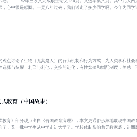
篇。其中北大四篇，清华两篇，人大两篇。 选
候，心中很是感慨。一晃八年过去，我们送走了多少同学啊。今年为同学
了一生中美好的岁月，且醉一回吧。有个老师提议，我们先撤，该做的我
和同学们说：文科教育三件事——读书、思
学要特别加上一件：社会调查。四大件中，写作和其他三者很不同，就是
书、思考、社调，怎么可能写好论文呢?所以说，论文是关键，是能力的
的过程中，我们发现，论文写作远未获得应有的重视，其中既包括导师，
，就是忽视了执教的核心手段。对学生，问题就更复杂了。肯定有很多同
文作甚至全世界所有大学的多数毕业生，不例外地会选择学术之外的工作
的观点讨论了生物（尤其是人）的行为机制和行为方式，为人类学和社会
术主义”。但是即使是对于一毕业就跳离象牙塔的学生来说，论文写作仍然
性选择与炫耀，利己与利他，交换的进化，有性繁殖和婚配制度，美感，
，会迫使你读书，但不是沉溺于读书，而是既懂得了积累的意义，又明白
“神似祖先”，是郑也夫多年来不断鼓吹的一套思想中的关键词。其隐含的
文是不会有新意的，但同时又必须精密推敲，严谨措辞，不然就是杂文散
我们绝对的形似祖先。因为在进化的长河中，夏商周时代的先人与我们的
论日后做官还是下海，都和没有认真做过论文的人有极大的不同。那是一
自然选择之剪刀的适者。因此我们在行为上唯有相似祖先才能获得健康的
晰、缜密、深入了。同学们常常未能将毕业论文放在适当位置的主要原因
可能的，因此，应该和可以追求的唯有神似，比如狩猎已成往事，跑步却
一完，就发现择业的压力迫近了，很快就陷入求职的氛围而不能自拔。我
龙式教育（中国故事）
不久，就要想着这件事。意识的功能其实有限，很多绝妙的想法是有意无
怕贼偷，就怕贼惦记。早点开始惦记，必有所获。 论文的地位要大家一同去提升。将荣誉、敲
本，都建立在论文的质量上。我们搞这部文集的用心，其实也在这里。八
式教肓》部分观点出自《吾国教育病理》，本文更通俗形象地展现中国教
生。刚刚听到，南方几个大学的社会学系也在筹划搞“社会学硕士论文选”
会了，又一批中学生从中学走进大学了。学校体制影响着无数家庭，进而
起；提升学生的品质，要从毕业论文做起。
在问题，但这种几乎吞噬了中国年轻一代和他们家庭的教育体制到底有什