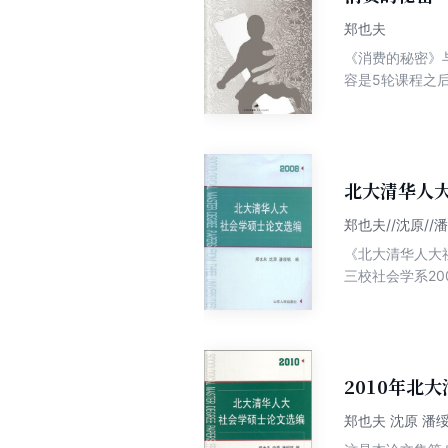
论货币，讨论货
郑也夫
——专家系统。
《消费的秘密》与郑
容是5轮课程之
主题都非常小，
实际调查，在一定
旅游团购物现象
娟：超市偷窃现状 李勇刚：保健
为 吴 凌：家庭装修中的集采方式 郑也夫：(导言) 时尚非美 储卉娟：关于女式尖头皮鞋的调查 王 静：染发调查 李 娟：深圳
北大清华人
美甲调查 许文君
郑也夫//沈原//
方萌：北京酒吧与茶馆的比较 李 晋：星克巴的人类学观察 方亚
《北大清华人大
的功能 郑也夫：(导言) 手机大国 何 为：重庆某校高中
三校社会学系2
视 郑也夫：(导言) 校园内外
书。其最大的优
方式的影响
话，几乎每一页
2010年北
郑也夫 沈原 潘