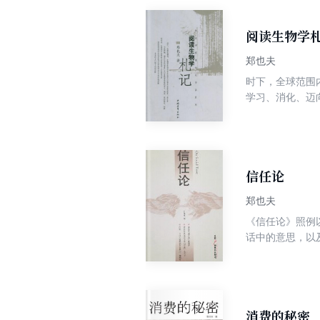
不认人，力求每
注中国当下最迫
品，也是广大青
阅读生物学
郑也夫
时下，全球范围
学习、消化、迈
可思议的沉默，
信任论
郑也夫
《信任论》照例以
话中的意思，以
于以为本性从深
选择两方面批判
略？边界的功能
前后两章关系密
序。第八章是比
消费的秘密