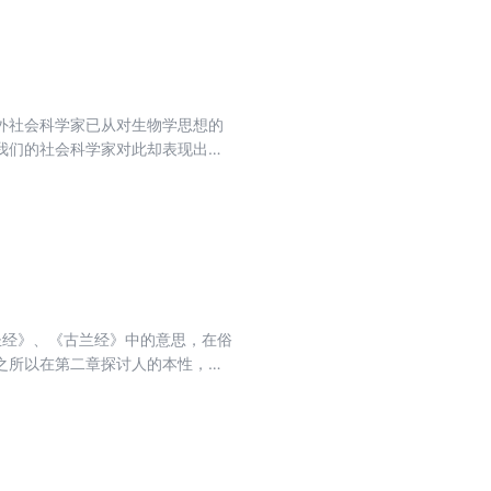
今，西为中用，全方位、多角度关
种可能，是阅读和馈赠亲友的佳
外社会科学家已从对生物学思想的
我们的社会科学家对此却表现出不
《圣经》、《古兰经》中的意思，在俗
之所以在第二章探讨人的本性，在
。第四章从人类的行为动因和手段
领地为什么是人类生存的必要策
是第五章讨论的问题。第六章同其
任的社会功能，即为社会提供秩
的信任。第十章是从信任的角度讨