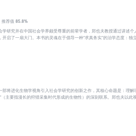
85.8%
推荐值
会学研究并在中国社会学界颇受尊重的前辈学者，郑也夫教授通过讲述个
，开启了一扇大门。本书的灵魂在于倡导一种“求真务实”的治学态度：独
利文风和丰富经验，为初学者拨开迷雾，提供了一套切实可行、注重思想
。它不仅是技术手册，更是一本关于如何成为一名有思想、有尊严的研究
一部将进化生物学视角引入社会学研究的创新之作，其核心命题是：理解
先”（主要指漫长的狩猎采集时代形成的生物性）的深刻联系。郑也夫以此
康等广泛议题，提供了一种理解人类本性与现代文明张力的独特而深刻的
光照亮现代人处境的力作。