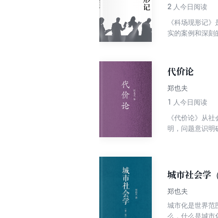
2
人今日阅读
《科场现形记》
实的案例和深刻
了学生、家长、
代价论
郑也夫
1
人今日阅读
《代价论》从社
明，问题意识明
杂性，尤其要关
我们，衡量进步
展进行冷静反思
城市社会学
郑也夫
城市化是世界范
么，什么是城市