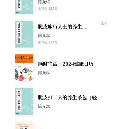
（轻养生）
陈允斌
92.1%
推荐值
1
脆皮旅行人士的养生茶
包（轻养生）
陈允斌
87.1%
推荐值
顺时生活：2024健康日历
陈允斌
脆皮打工人的养生茶包（轻养
生）
陈允斌