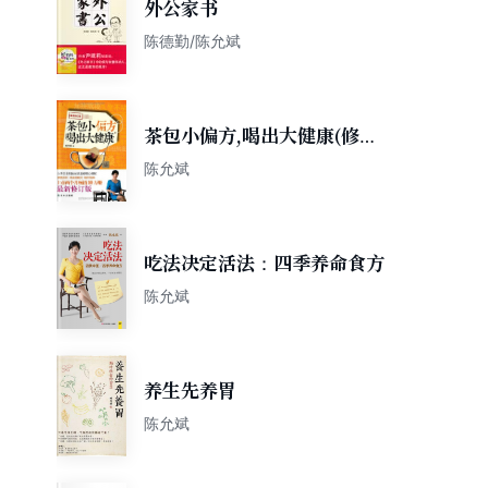
外公家书
陈德勤/陈允斌
茶包小偏方,喝出大健康(修订
版)
陈允斌
吃法决定活法：四季养命食方
陈允斌
养生先养胃
陈允斌