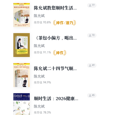
77
陈允斌教您顺时生活的
智慧（套装共12册）
陈允斌
93.8%
推荐值
72
《茶包小偏方，喝出大
健康》（全二册）
陈允斌
91.1%
推荐值
49
陈允斌二十四节气顺时
饮食法：春生、夏长、
陈允斌
秋收、冬藏
94.9%
推荐值
45
顺时生活：2026健康
日历
陈允斌
78.3%
推荐值