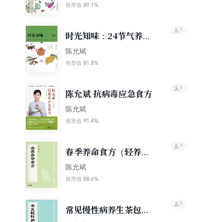
89.1%
推荐值
1
时光知味：24节气养生
速查速用
陈允斌
81.8%
推荐值
1
陈允斌 抗病毒应急食方
陈允斌
91.4%
推荐值
1
春季养命食方（轻养
生）
陈允斌
88.6%
推荐值
1
常见慢性病养生茶包