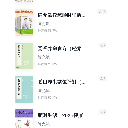
14
陈允斌教您顺时生活的
智慧系列（套装，共7
陈允斌
册）
89.7%
推荐值
9
夏季养命食方（轻养
生）
陈允斌
90.5%
推荐值
4
夏日养生茶包计划（轻
养生）
陈允斌
80.1%
推荐值
2
顺时生活：2025健康日
历
陈允斌