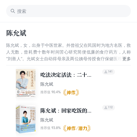
陈允斌
陈允斌，女，出身于中医世家。外曾祖父在民国时为地方名医，救
人无数，曾耗费十数年时间苦心研究简便低廉的食疗药方，人称
“刘善人”。允斌女士自幼得母亲及两位姨母传授食疗保健医理，熟
知传统中医医理与现代营养学，在食疗保健领域颇有心得。
141
吃法决定活法：二十四
节气顺时养命食方（全
陈允斌
新修订典藏版）
90.4%
推荐值
112
陈允斌：回家吃饭的智
慧（上中下）
陈允斌
93.8%
推荐值