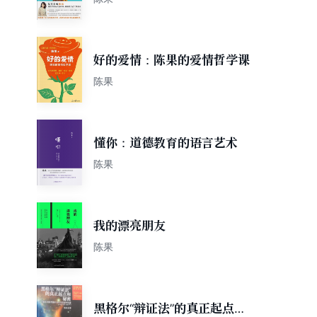
好的爱情：陈果的爱情哲学课
陈果
懂你：道德教育的语言艺术
陈果
我的漂亮朋友
陈果
黑格尔“辩证法”的真正起点和