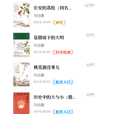
1232
长安的荔枝（同名影
视原著）
马伯庸
93.0%
推荐值
919
显微镜下的大明
马伯庸
87.6%
推荐值
872
桃花源没事儿
马伯庸
84.2%
推荐值
835
历史中的大与小（微信
读书特别版）
马伯庸
80.2%
推荐值