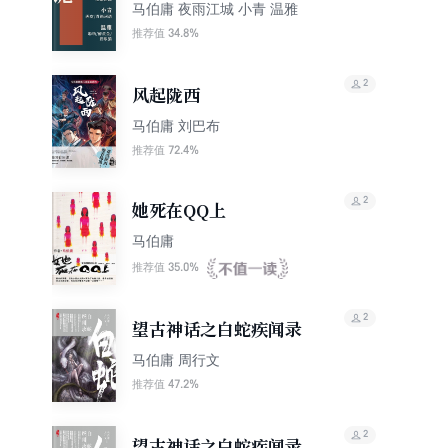
马伯庸 夜雨江城 小青 温雅
34.8%
推荐值
2
风起陇西
马伯庸 刘巴布
72.4%
推荐值
2
她死在QQ上
马伯庸
35.0%
推荐值
2
望古神话之白蛇疾闻录
马伯庸 周行文
47.2%
推荐值
2
望古神话之白蛇疾闻录