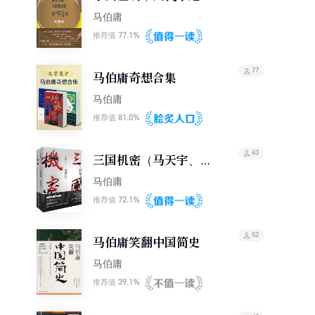
最可爱的
马伯庸
77.1%
推荐值
77
马伯庸奇想合集
马伯庸
81.0%
推荐值
63
三国机密（马天宇、韩
东君主演）
马伯庸
72.1%
推荐值
52
马伯庸笑翻中国简史
马伯庸
39.1%
推荐值