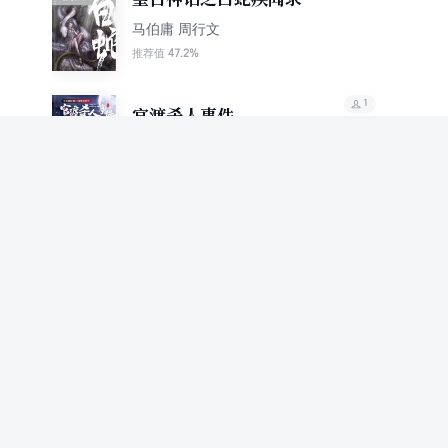
马伯庸 周行文
47.2%
推荐值
1
官渡杀人事件
马伯庸 陈兆堃kim
63.5%
推荐值
1
七侯笔录（上册）
马伯庸
68.1%
推荐值
1
七侯笔录（下册）
马伯庸
67.7%
推荐值