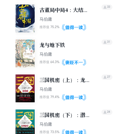
33
古董局中局4：大结局
（同名电影雷佳音、李
马伯庸
现主演）
75.2%
推荐值
31
龙与地下铁
马伯庸
64.3%
推荐值
27
三国机密（上）：龙难
日
马伯庸
79.4%
推荐值
24
三国机密（下）：潜龙
在渊
马伯庸
73.5%
推荐值