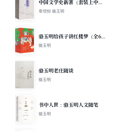
中国文学史新著（套装上中下
卷 第2版 增订本）
章培恒 骆玉明
骆玉明给孩子讲红楼梦（全6
册，赠考点一本通、四大家族
骆玉明
关系图谱、音频课）
骆玉明老庄随谈
骆玉明
书中人世：骆玉明人文随笔
骆玉明