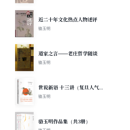
近二十年文化热点人物述评
骆玉明
道家之言——老庄哲学随谈
骆玉明
世说新语 十三讲（复旦人气教
授骆玉明精讲，带你走进魏晋
骆玉明
历史，复旦名师中文系骆玉明
教授代表作）
骆玉明作品集（共3册）