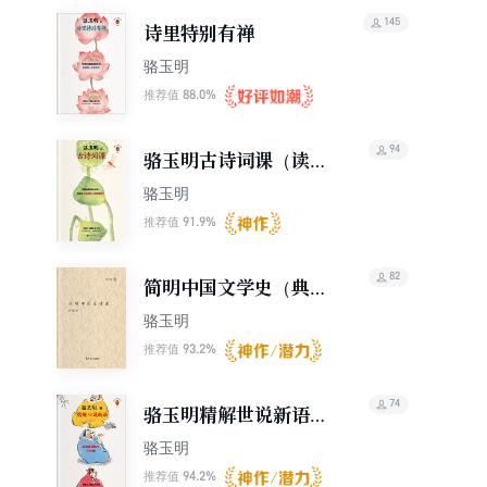
145
诗里特别有禅
骆玉明
88.0%
推荐值
94
骆玉明古诗词课（读客
三个圈经典文库）
骆玉明
91.9%
推荐值
82
简明中国文学史（典藏
版）
骆玉明
93.2%
推荐值
74
骆玉明精解世说新语
（复旦知名教授骆玉明
骆玉明
代表作！9分神作修订
94.2%
推荐值