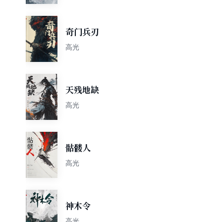
奇门兵刃
高光
天残地缺
高光
骷髅人
高光
神木令
高光