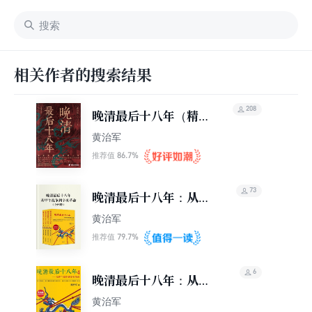
相关作者的搜索结果
208
晚清最后十八年（精修
完整版）
黄治军
86.7%
推荐值
73
晚清最后十八年：从甲
午战争到辛亥革命（全
黄治军
四册）
79.7%
推荐值
6
晚清最后十八年：从甲
午战争到辛亥革命4
黄治军